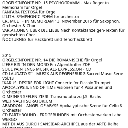
ORGELSINFONIE NR. 15
PSYCHOGRAMM - Max Reger in
Memoriam für Orgel
FANFARA FESTOSA
für Orgel
LILITH. SYMPHONIC POEM
for orchestra
CRI MUET - IN MEMORIAM 13. November 2015
für Saxophon,
Orchester & Chor
VARIATIONEN ÜBER DIE LIEBE
Nach Kontaktanzeigen-Texten für
gemischten Chor
NOCTURNES
für Hackbrett und Tenorhackbrett
2015
ORGELSINFONIE NR. 14
DIE ROMANISCHE für Orgel
LIEBE BIS IN DEN MORD
Ein Alpenthriller ZDF
SOUL PAINTINGS
MUSIK ALS EXPRESSION - CD
CD LAUDATO SI' - MUSIK AUS REGENSBURG
Sacred Music Serie
Vol.13
IKARUS. DESIRE FOR LIGHT
Concerto for Piccolo Trumpet
APOCALYPSIS. END OF TIME
Visionen für 4 Posaunen und
Orchester
O MEINER SEELEN ZIER!
Transmutatio zu J.S. Bachs
WEIHNACHTSORATORIUM
ABADDON – ANGEL OF ABYSS
Apokalyptische Szene für Cello &
Orchester
CD EARTHBOUND - ERDGEBUNDEN
mit Orchesterwerken Label
WERGO
MIT DHAUS DURCH SANSIBAR-ARCHIPEL
aus der ARTE-Reihe