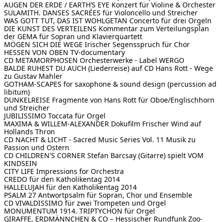
AUGEN DER ERDE / EARTH’S EYE
Konzert für Violine & Orchester
SULAMITH. DANSES SACRÉES
für Violoncello und Streicher
WAS GOTT TUT, DAS IST WOHLGETAN
Concerto für drei Orgeln
DIE KUNST DES VERTEILENS
Kommentar zum Verteilungsplan
der GEMA für Sopran und Klavierquartett
MÖGEN SICH DIE WEGE
Irischer Segensspruch für Chor
HESSEN VON OBEN
TV-documentary
CD METAMORPHOSEN
Orchesterwerke - Label WERGO
BALDE RUHEST DU AUCH (Liederreise)
auf CD Hans Rott - Wege
zu Gustav Mahler
GOTHAM-SCAPES
for saxophone & sound design (percussion ad
libitum)
DUNKELREISE
Fragmente von Hans Rott für Oboe/Englischhorn
und Streicher
JUBILISSIMO
Toccata für Orgel
MAXIMA & WILLEM-ALEXANDER Dokufilm
Frischer Wind auf
Hollands Thron
CD NACHT & LICHT - Sacred Music Series Vol. 11
Musik zu
Passion und Ostern
CD CHILDREN'S CORNER
Stefan Barcsay (Gitarre) spielt VOM
KINDSEIN
CITY LIFE
Impressions for Orchestra
CREDO
für den Katholikentag 2014
HALLELUJAH
für den Katholikentag 2014
PSALM 27
Antwortpsalm für Sopran, Chor und Ensemble
CD VIVALDISSIMO
für zwei Trompeten und Orgel
MONUMENTUM 1914. TRIPTYCHON
für Orgel
GIRAFFE, ERDMÄNNCHEN & CO – Hessischer Rundfunk
Zoo-