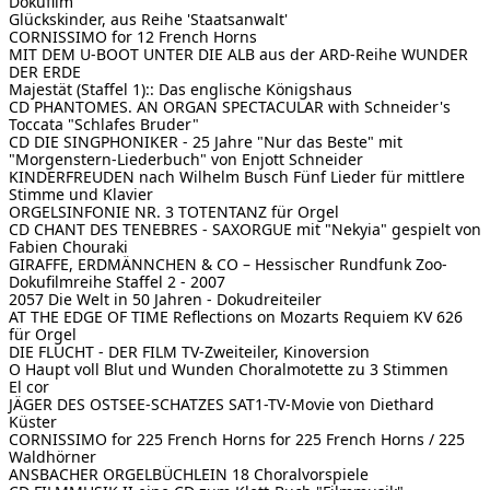
Dokufilm
Glückskinder, aus Reihe 'Staatsanwalt'
CORNISSIMO
for 12 French Horns
MIT DEM U-BOOT UNTER DIE ALB
aus der ARD-Reihe WUNDER
DER ERDE
Majestät (Staffel 1):: Das englische Königshaus
CD PHANTOMES. AN ORGAN SPECTACULAR
with Schneider's
Toccata "Schlafes Bruder"
CD DIE SINGPHONIKER - 25 Jahre "Nur das Beste"
mit
"Morgenstern-Liederbuch" von Enjott Schneider
KINDERFREUDEN nach Wilhelm Busch
Fünf Lieder für mittlere
Stimme und Klavier
ORGELSINFONIE NR. 3 TOTENTANZ
für Orgel
CD CHANT DES TENEBRES - SAXORGUE
mit "Nekyia" gespielt von
Fabien Chouraki
GIRAFFE, ERDMÄNNCHEN & CO – Hessischer Rundfunk
Zoo-
Dokufilmreihe Staffel 2 - 2007
2057
Die Welt in 50 Jahren - Dokudreiteiler
AT THE EDGE OF TIME
Reflections on Mozarts Requiem KV 626
für Orgel
DIE FLUCHT - DER FILM
TV-Zweiteiler, Kinoversion
O Haupt voll Blut und Wunden Choralmotette zu 3 Stimmen
El cor
JÄGER DES OSTSEE-SCHATZES
SAT1-TV-Movie von Diethard
Küster
CORNISSIMO for 225 French Horns
for 225 French Horns / 225
Waldhörner
ANSBACHER ORGELBÜCHLEIN
18 Choralvorspiele