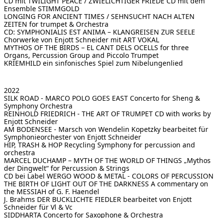
CD mit TWILIGHT PEACE / ZWIELICHTIGER FRIEDE
CD mit dem
Ensemble STIMMGOLD
LONGING FOR ANCIENT TIMES / SEHNSUCHT NACH ALTEN
ZEITEN
for trumpet & Orchestra
CD: SYMPHONIALIS EST ANIMA – KLANGREISEN ZUR SEELE
Chorwerke von Enjott Schneider mit ART VOKAL
MYTHOS OF THE BIRDS – EL CANT DELS OCELLS
for three
Organs, Percussion Group and Piccolo Trumpet
KRIEMHILD
ein sinfonisches Spiel zum Nibelungenlied
2022
SILK ROAD - MARCO POLO GOES EAST
Concerto for Sheng &
Symphony Orchestra
REINHOLD FRIEDRICH - THE ART OF TRUMPET
CD with works by
Enjott Schneider
AM BODENSEE - Marsch von Wendelin Kopetzky
bearbeitet für
Symphonieorchester von Enjott Schneider
HIP, TRASH & HOP
Recycling Symphony for percussion and
orchestra
MARCEL DUCHAMP – MYTH OF THE WORLD OF THINGS
„Mythos
der Dingwelt“ for Percussion & Strings
CD bei Label WERGO
WOOD & METAL - COLORS OF PERCUSSION
THE BIRTH OF LIGHT OUT OF THE DARKNESS
A commentary on
the MESSIAH of G. F. Haendel
J. Brahms DER BUCKLICHTE FIEDLER
bearbeitet von Enjott
Schneider für Vl & Vc
SIDDHARTA
Concerto for Saxophone & Orchestra