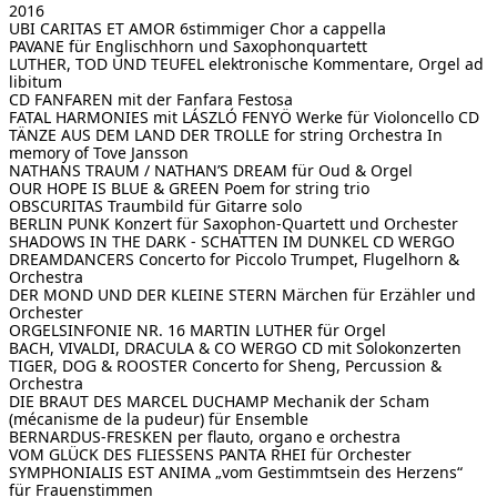
2016
UBI CARITAS ET AMOR
6stimmiger Chor a cappella
PAVANE
für Englischhorn und Saxophonquartett
LUTHER, TOD UND TEUFEL
elektronische Kommentare, Orgel ad
libitum
CD FANFAREN
mit der Fanfara Festosa
FATAL HARMONIES mit LÁSZLÓ FENYÖ
Werke für Violoncello CD
TÄNZE AUS DEM LAND DER TROLLE for string Orchestra
In
memory of Tove Jansson
NATHANS TRAUM / NATHAN’S DREAM
für Oud & Orgel
OUR HOPE IS BLUE & GREEN
Poem for string trio
OBSCURITAS
Traumbild für Gitarre solo
BERLIN PUNK
Konzert für Saxophon-Quartett und Orchester
SHADOWS IN THE DARK - SCHATTEN IM DUNKEL
CD WERGO
DREAMDANCERS
Concerto for Piccolo Trumpet, Flugelhorn &
Orchestra
DER MOND UND DER KLEINE STERN
Märchen für Erzähler und
Orchester
ORGELSINFONIE NR. 16
MARTIN LUTHER für Orgel
BACH, VIVALDI, DRACULA & CO
WERGO CD mit Solokonzerten
TIGER, DOG & ROOSTER
Concerto for Sheng, Percussion &
Orchestra
DIE BRAUT DES MARCEL DUCHAMP
Mechanik der Scham
(mécanisme de la pudeur) für Ensemble
BERNARDUS-FRESKEN
per flauto, organo e orchestra
VOM GLÜCK DES FLIESSENS
PANTA RHEI für Orchester
SYMPHONIALIS EST ANIMA
„vom Gestimmtsein des Herzens“
für Frauenstimmen