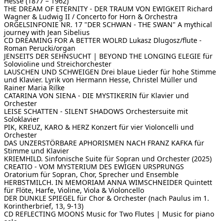
Hesse (1877 – 1962)
THE DREAM OF ETERNITY - DER TRAUM VON EWIGKEIT
Richard
[ Suche ]
Wagner & Ludwig II / Concerto for Horn & Orchestra
ORGELSINFONIE NR. 17 "DER SCHWAN - THE SWAN"
A mythical
journey with Jean Sibelius
english
CD DREAMING FOR A BETTER WOLRD
Lukasz Dlugosz/flute -
Roman Perucki/organ
JENSEITS DER SEHNSUCHT | BEYOND THE LONGING
ELEGIE für
Solovioline und Streichorchester
LAUSCHEN UND SCHWEIGEN
Drei blaue Lieder für hohe Stimme
und Klavier. Lyrik von Hermann Hesse, Christel Müller und
Rainer Maria Rilke
CATARINA VON SIENA - DIE MYSTIKERIN
für Klavier und
Orchester
LEISE SCHATTEN - SILENT SHADOWS
Orchestersuite mit
Soloklavier
PIK, KREUZ, KARO & HERZ
Konzert für vier Violoncelli und
Orchester
DAS UNZERSTÖRBARE
APHORISMEN NACH FRANZ KAFKA für
Stimme und Klavier
KRIEMHILD. Sinfonische Suite
für Sopran und Orchester (2025)
CREATIO - VOM MYSTERIUM DES EWIGEN URSPRUNGS
Oratorium für Sopran, Chor, Sprecher und Ensemble
HERBSTMILCH. IN MEMORIAM ANNA WIMSCHNEIDER
Quintett
für Flöte, Harfe, Violine, Viola & Violoncello
DER DUNKLE SPIEGEL für Chor & Orchester
(nach Paulus im 1.
Korintherbrief, 13, 9-13)
CD REFLECTING MOONS
Music for Two Flutes | Music for piano