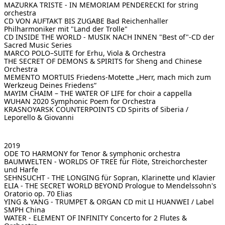
MAZURKA TRISTE -
IN MEMORIAM PENDERECKI for string
orchestra
CD VON AUFTAKT BIS ZUGABE
Bad Reichenhaller
Philharmoniker mit "Land der Trolle"
CD INSIDE THE WORLD - MUSIK NACH INNEN
"Best of"-CD der
Sacred Music Series
MARCO POLO–SUITE
for Erhu, Viola & Orchestra
THE SECRET OF DEMONS & SPIRITS
for Sheng and Chinese
Orchestra
MEMENTO MORTUIS
Friedens-Motette „Herr, mach mich zum
Werkzeug Deines Friedens“
MAYIM CHAIM – THE WATER OF LIFE
for choir a cappella
WUHAN 2020
Symphonic Poem for Orchestra
KRASNOYARSK COUNTERPOINTS
CD Spirits of Siberia /
Leporello & Giovanni
2019
ODE TO HARMONY
for Tenor & symphonic orchestra
BAUMWELTEN - WORLDS OF TREE
für Flöte, Streichorchester
und Harfe
SEHNSUCHT - THE LONGING
für Sopran, Klarinette und Klavier
ELIA - THE SECRET WORLD BEYOND
Prologue to Mendelssohn's
Oratorio op. 70 Elias
YING & YANG - TRUMPET & ORGAN
CD mit LI HUANWEI / Label
SMPH China
WATER - ELEMENT OF INFINITY
Concerto for 2 Flutes &