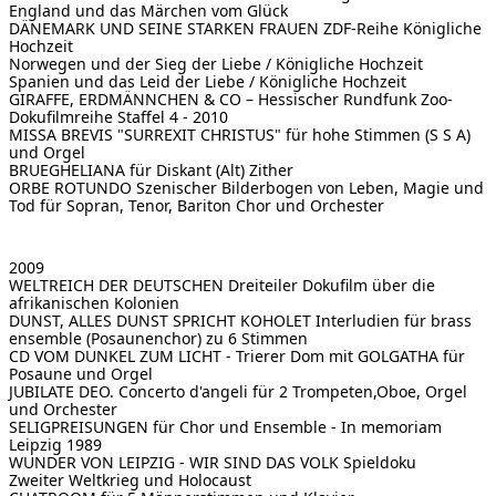
England und das Märchen vom Glück
DÄNEMARK UND SEINE STARKEN FRAUEN
ZDF-Reihe Königliche
Hochzeit
Norwegen und der Sieg der Liebe / Königliche Hochzeit
Spanien und das Leid der Liebe / Königliche Hochzeit
GIRAFFE, ERDMÄNNCHEN & CO – Hessischer Rundfunk
Zoo-
Dokufilmreihe Staffel 4 - 2010
MISSA BREVIS "SURREXIT CHRISTUS"
für hohe Stimmen (S S A)
und Orgel
BRUEGHELIANA
für Diskant (Alt) Zither
ORBE ROTUNDO Szenischer Bilderbogen von Leben, Magie und
Tod
für Sopran, Tenor, Bariton Chor und Orchester
2009
WELTREICH DER DEUTSCHEN
Dreiteiler Dokufilm über die
afrikanischen Kolonien
DUNST, ALLES DUNST SPRICHT KOHOLET
Interludien für brass
ensemble (Posaunenchor) zu 6 Stimmen
CD VOM DUNKEL ZUM LICHT - Trierer Dom
mit GOLGATHA für
Posaune und Orgel
JUBILATE DEO. Concerto d'angeli für 2 Trompeten,Oboe, Orgel
und Orchester
SELIGPREISUNGEN
für Chor und Ensemble - In memoriam
Leipzig 1989
WUNDER VON LEIPZIG - WIR SIND DAS VOLK
Spieldoku
Zweiter Weltkrieg und Holocaust