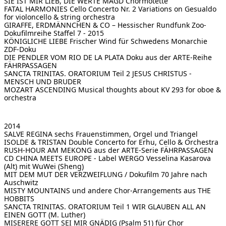
SIE IST MIR LIEB, DIE WERTE MAGD
Chormotette
FATAL HARMONIES Cello Concerto Nr. 2
Variations on Gesualdo
for violoncello & string orchestra
GIRAFFE, ERDMÄNNCHEN & CO – Hessischer Rundfunk
Zoo-
Dokufilmreihe Staffel 7 - 2015
KÖNIGLICHE LIEBE
Frischer Wind für Schwedens Monarchie
ZDF-Doku
DIE PENDLER VOM RIO DE LA PLATA
Doku aus der ARTE-Reihe
FÄHRPASSAGEN
SANCTA TRINITAS. ORATORIUM Teil 2
JESUS CHRISTUS -
MENSCH UND BRUDER
MOZART ASCENDING
Musical thoughts about KV 293 for oboe &
orchestra
2014
SALVE REGINA
sechs Frauenstimmen, Orgel und Triangel
ISOLDE & TRISTAN
Double Concerto for Erhu, Cello & Orchestra
RUSH-HOUR AM MEKONG
aus der ARTE-Serie FÄHRPASSAGEN
CD CHINA MEETS EUROPE - Label WERGO
Vesselina Kasarova
(Alt) mit WuWei (Sheng)
MIT DEM MUT DER VERZWEIFLUNG / Dokufilm
70 Jahre nach
Auschwitz
MISTY MOUNTAINS
und andere Chor-Arrangements aus THE
HOBBITS
SANCTA TRINITAS. ORATORIUM Teil 1
WIR GLAUBEN ALL AN
EINEN GOTT (M. Luther)
MISERERE
GOTT SEI MIR GNÄDIG (Psalm 51) für Chor