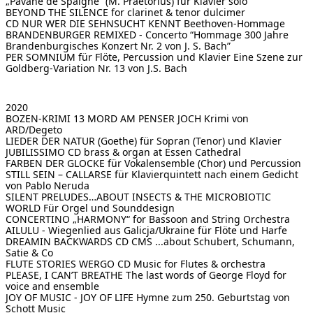
„Pavane de Spaigne“ (M. Praetorius) für Klavier solo
BEYOND THE SILENCE
for clarinet & tenor dulcimer
CD NUR WER DIE SEHNSUCHT KENNT
Beethoven-Hommage
BRANDENBURGER REMIXED - Concerto
“Hommage 300 Jahre
Brandenburgisches Konzert Nr. 2 von J. S. Bach”
PER SOMNIUM für Flöte, Percussion und Klavier
Eine Szene zur
Goldberg-Variation Nr. 13 von J.S. Bach
2020
BOZEN-KRIMI 13 MORD AM PENSER JOCH
Krimi von
ARD/Degeto
LIEDER DER NATUR (Goethe)
für Sopran (Tenor) und Klavier
JUBILISSIMO CD
brass & organ at Essen Cathedral
FARBEN DER GLOCKE
für Vokalensemble (Chor) und Percussion
STILL SEIN – CALLARSE für Klavierquintett
nach einem Gedicht
von Pablo Neruda
SILENT PRELUDES…ABOUT INSECTS & THE MICROBIOTIC
WORLD
Für Orgel und Sounddesign
CONCERTINO „HARMONY“
for Bassoon and String Orchestra
AILULU - Wiegenlied aus Galicja/Ukraine
für Flöte und Harfe
DREAMIN BACKWARDS CD CMS
...about Schubert, Schumann,
Satie & Co
FLUTE STORIES WERGO CD
Music for Flutes & orchestra
PLEASE, I CAN’T BREATHE
The last words of George Floyd for
voice and ensemble
JOY OF MUSIC - JOY OF LIFE
Hymne zum 250. Geburtstag von
Schott Music