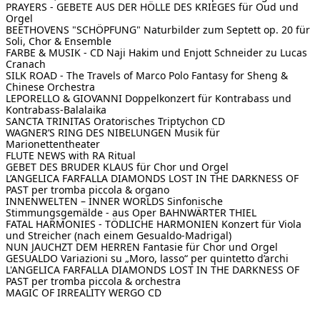
PRAYERS - GEBETE AUS DER HÖLLE DES KRIEGES
für Oud und
Orgel
BEETHOVENS "SCHÖPFUNG"
Naturbilder zum Septett op. 20 für
Soli, Chor & Ensemble
FARBE & MUSIK - CD
Naji Hakim und Enjott Schneider zu Lucas
Cranach
SILK ROAD - The Travels of Marco Polo
Fantasy for Sheng &
Chinese Orchestra
LEPORELLO & GIOVANNI
Doppelkonzert für Kontrabass und
Kontrabass-Balalaika
SANCTA TRINITAS
Oratorisches Triptychon CD
WAGNER’S RING DES NIBELUNGEN
Musik für
Marionettentheater
FLUTE NEWS
with RA Ritual
GEBET DES BRUDER KLAUS
für Chor und Orgel
L’ANGELICA FARFALLA
DIAMONDS LOST IN THE DARKNESS OF
PAST per tromba piccola & organo
INNENWELTEN – INNER WORLDS
Sinfonische
Stimmungsgemälde - aus Oper BAHNWÄRTER THIEL
FATAL HARMONIES - TÖDLICHE HARMONIEN
Konzert für Viola
und Streicher (nach einem Gesualdo-Madrigal)
NUN JAUCHZT DEM HERREN
Fantasie für Chor und Orgel
GESUALDO
Variazioni su „Moro, lasso“ per quintetto d’archi
L'ANGELICA FARFALLA
DIAMONDS LOST IN THE DARKNESS OF
PAST per tromba piccola & orchestra
MAGIC OF IRREALITY
WERGO CD