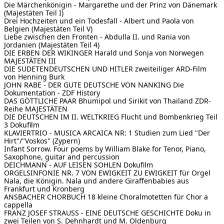
Die Märchenkönigin - Margarethe und der Prinz von Dänemark
(Majestäten Teil I)
Drei Hochzeiten und ein Todesfall - Albert und Paola von
Belgien (Majestäten Teil V)
Liebe zwischen den Fronten - Abdulla II. und Rania von
Jordanien (Majestäten Teil 4)
DIE ERBEN DER WIKINGER
Harald und Sonja von Norwegen
MAJESTÄTEN III
DIE SUDETENDEUTSCHEN UND HITLER
zweiteiliger ARD-Film
von Henning Burk
JOHN RABE - DER GUTE DEUTSCHE VON NANKING
Die
Dokumentation - ZDF History
DAS GÖTTLICHE PAAR
Bhumipol und Sirikit von Thailand ZDR-
Reihe MAJESTÄTEN
DIE DEUTSCHEN IM II. WELTKRIEG
Flucht und Bombenkrieg Teil
3 Dokufilm
KLAVIERTRIO - MUSICA ARCAICA NR: 1
Studien zum Lied "Der
Hirt"/"Voskos" (Zypern)
Infant Sorrow. Four poems by William Blake for Tenor, Piano,
Saxophone, guitar and percussion
DEICHMANN - AUF LEISEN SOHLEN
Dokufilm
ORGELSINFONIE NR. 7
VON EWIGKEIT ZU EWIGKEIT für Orgel
Nala, die Königin. Nala und andere Giraffenbabies aus
Frankfurt und Kronberg
ANSBACHER CHORBUCH
18 kleine Choralmotetten für Chor a
cappella
FRANZ JOSEF STRAUSS - EINE DEUTSCHE GESCHICHTE
Doku in
zwei Teilen von S. Dehnhardt und M. Oldenburg