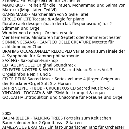
STRANO. Ein Fragezeichen für Orchester
MAROKKO - Freiheit für die Frauen. Mohammed und Salma von
Marokko (Majestäten Teil VI)
GÄNSEMAGD - Märchenfilm
von Sibylle Tafel
CIRCLE OF LIFE
Toccata & Adagio for piano
Rorate caeli desuper (nach dem lat. Responosrium) für 2
Stimmen und Orgel
Wunder von Leipzig - Orchestersuite
Vier Elemente. Miniaturen für Septett oder Kammerorchester
SONNENGESANG - CANTICO DELLE CREATURE
Motette für
achtstimmigen Chor
BRAHMS OCCASIONALLY RELOOPED
Variationen zum Finale der
4. Symphonie für Kammerphilharmonie
SAXING -
Saxophon-Funkhop
CD TAUERNGOLD
Original Soundtrack
CD PATER NOSTER & ANGELUS Sacred Music Series Vol. 3
Orgelsinfonie Nr. 1 und 5
CD TE DEUM Sacred Music Series Volume 4
Jürgen Geiger an
der Bruckner-Orgel Stift St.- Florian
IN PRINCIPIO - HIOB - CRUCIFIXUS
CD Sacred Music Vol. 2
YINYANG - TOCCATA & MELISMA
for trumpet & organ
GOLGATHA
Introduktion und Chaconne für Posaune und Orgel
2008
BAUM-BILDER - TALKING TREES
Portraits zum Keltischen
Baumkalender für 2 Quintbass - Gitarren
AIMEZ-VOUS BRAHMS?
Ein fast-ungarischer Tanz für Orchester