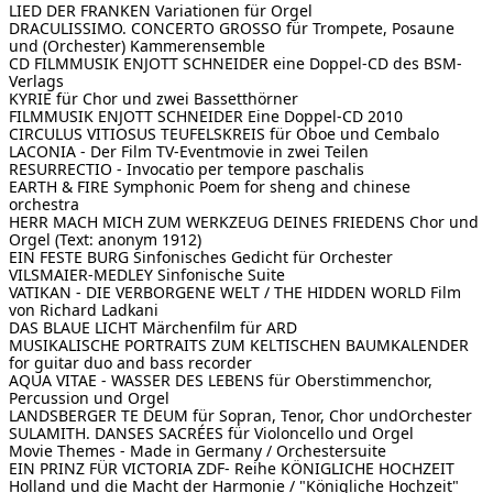
LIED DER FRANKEN Variationen für Orgel
DRACULISSIMO. CONCERTO GROSSO für Trompete, Posaune
und (Orchester) Kammerensemble
CD FILMMUSIK ENJOTT SCHNEIDER
eine Doppel-CD des BSM-
Verlags
KYRIE für Chor und zwei Bassetthörner
FILMMUSIK ENJOTT SCHNEIDER
Eine Doppel-CD 2010
CIRCULUS VITIOSUS
TEUFELSKREIS für Oboe und Cembalo
LACONIA - Der Film
TV-Eventmovie in zwei Teilen
RESURRECTIO - Invocatio per tempore paschalis
EARTH & FIRE Symphonic Poem for sheng and chinese
orchestra
HERR MACH MICH ZUM WERKZEUG DEINES FRIEDENS
Chor und
Orgel (Text: anonym 1912)
EIN FESTE BURG Sinfonisches Gedicht für Orchester
VILSMAIER-MEDLEY
Sinfonische Suite
VATIKAN - DIE VERBORGENE WELT / THE HIDDEN WORLD
Film
von Richard Ladkani
DAS BLAUE LICHT
Märchenfilm für ARD
MUSIKALISCHE PORTRAITS ZUM KELTISCHEN BAUMKALENDER
for guitar duo and bass recorder
AQUA VITAE - WASSER DES LEBENS
für Oberstimmenchor,
Percussion und Orgel
LANDSBERGER TE DEUM für Sopran, Tenor, Chor undOrchester
SULAMITH. DANSES SACRÉES
für Violoncello und Orgel
Movie Themes - Made in Germany / Orchestersuite
EIN PRINZ FÜR VICTORIA
ZDF- Reihe KÖNIGLICHE HOCHZEIT
Holland und die Macht der Harmonie / "Königliche Hochzeit"