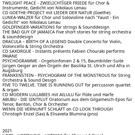
TWILIGHT PEACE - ZWIELICHTIGER FRIEDE
für Chor &
Instrumente, Gedicht von Nikolaus Lenau
CD GOETHE-PROJECT
mit LIEDER DER NATUR (Goethe)
LUNEA-WALZER für Chor und Solovioline
nach "Faust - Ein
Gedicht" von Nikolaus Lenau
GOLDFINGER-VARIATIONS
for strings & Sounddesign
THE BAD GUY OF JAMAICA
Five short stories for string orchestra
& sounddesign
DRACULA – BIRTH OF A LEGEND
Double Concerto for Violin,
Violoncello & String Orchestra
CD SAXORGUE - Instants présents
Fabien Chouraki performs
PAVANE
PSYCHOGRAMME - Orgelsinfonien 2 & 15, Baumbilder-Suite
Jürgen Geiger an den Orgeln der Basilika St. Ulrich und Afra in
Augsburg
FRANKENSTEIN - PSYCHOGRAM OF THE MONSTROUS
for String
Orchestra & Sound Design
FIVE TO TWELVE. TIME IS RUNNING OUT
for percussion quartet
& organ
CD MODERN LULLABIES
mit AILULU für Flöte und Harfe
ABUBU - DIE SINTFLUT
Oratorium aus dem Gilgamesch-Epos für
Tenor, Bariton, Chor & Orchester
WENN DIE VERNUNFT SCHLÄFT on CD LOOK THROUGH
Christoph Enzel (Sax) & Elisaveta Blumina (pno)
2021