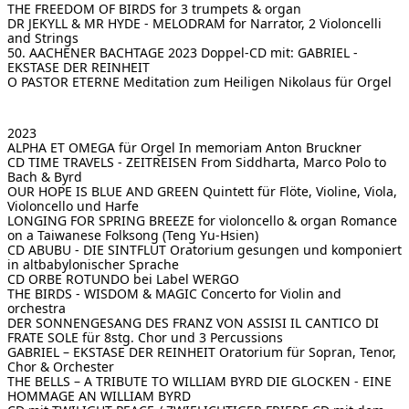
THE FREEDOM OF BIRDS
for 3 trumpets & organ
DR JEKYLL & MR HYDE - MELODRAM
for Narrator, 2 Violoncelli
and Strings
50. AACHENER BACHTAGE 2023 Doppel-CD mit:
GABRIEL -
EKSTASE DER REINHEIT
O PASTOR ETERNE
Meditation zum Heiligen Nikolaus für Orgel
2023
ALPHA ET OMEGA für Orgel
In memoriam Anton Bruckner
CD TIME TRAVELS - ZEITREISEN
From Siddharta, Marco Polo to
Bach & Byrd
OUR HOPE IS BLUE AND GREEN
Quintett für Flöte, Violine, Viola,
Violoncello und Harfe
LONGING FOR SPRING BREEZE for violoncello & organ
Romance
on a Taiwanese Folksong (Teng Yu-Hsien)
CD ABUBU - DIE SINTFLUT
Oratorium gesungen und komponiert
in altbabylonischer Sprache
CD ORBE ROTUNDO
bei Label WERGO
THE BIRDS - WISDOM & MAGIC
Concerto for Violin and
orchestra
DER SONNENGESANG DES FRANZ VON ASSISI
IL CANTICO DI
FRATE SOLE für 8stg. Chor und 3 Percussions
GABRIEL – EKSTASE DER REINHEIT
Oratorium für Sopran, Tenor,
Chor & Orchester
THE BELLS – A TRIBUTE TO WILLIAM BYRD
DIE GLOCKEN - EINE
HOMMAGE AN WILLIAM BYRD