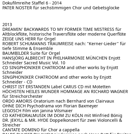
Dokufilmreihe Staffel 6 - 2014
PATER NOSTER
für sechstimmigen Chor und Gebetsglocke
2013
DREAMIN' BACKWARDS TO MY FORMER TIME MISTRESS
für
Altblockflöte, historische Traversflöte oder moderne Querflöte
ZEIGE UNS HERR
für Orgel
ROBERT SCHUMANNS TRAUMREISE
nach: "Kerner-Lieder" für
tiefe Stimme & Ensemble
BAUMBILDER
Suite für Orgel
HANSJÖRG ALBRECHT IN PHILHARMONIE MÜNCHEN
Enjott
Schneider Sacred Music Vol. 10
CD SINGPHONIKER CHATROOM
and other works by Enjott
Schneider
SINGPHONIKER CHATROOM
and other works by Enjott
Schneider - CD
CHRIST IST ERSTANDEN
Label CARUS CD mit Motetten
HÖCHSTEN HEILES WUNDER
HOMMAGE AN RICHARD WAGNER
für Streichorchester
ORDO AMORIS
Oratorium nach Bernhard von Clairvaux
OHNE DICH
Psychodrama von Florian Baxmeyer
LEGOSCH
Film von Janina Vilsmaier
CD KATHEDRALMUSIK IM DOM ZU KÖLN
mit Winfried Bönig
DR. JEKYLL & MR. HYDE
Doppelkonzert für zwei Violoncelli &
Streicher
CANTATE DOMINO
für Chor a cappella