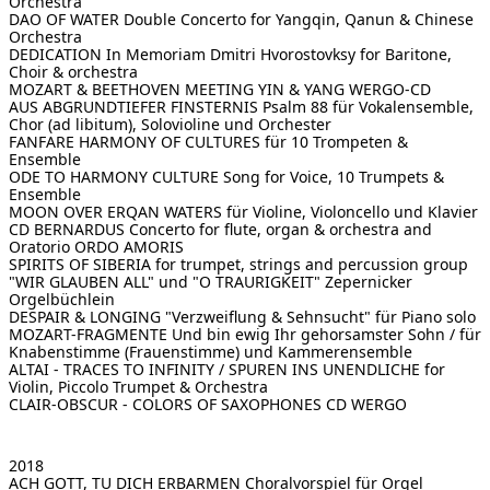
Orchestra
DAO OF WATER
Double Concerto for Yangqin, Qanun & Chinese
Orchestra
DEDICATION In Memoriam Dmitri Hvorostovksy
for Baritone,
Choir & orchestra
MOZART & BEETHOVEN MEETING YIN & YANG
WERGO-CD
AUS ABGRUNDTIEFER FINSTERNIS Psalm 88
für Vokalensemble,
Chor (ad libitum), Solovioline und Orchester
FANFARE HARMONY OF CULTURES
für 10 Trompeten &
Ensemble
ODE TO HARMONY CULTURE
Song for Voice, 10 Trumpets &
Ensemble
MOON OVER ERQAN WATERS
für Violine, Violoncello und Klavier
CD BERNARDUS
Concerto for flute, organ & orchestra and
Oratorio ORDO AMORIS
SPIRITS OF SIBERIA
for trumpet, strings and percussion group
"WIR GLAUBEN ALL" und "O TRAURIGKEIT"
Zepernicker
Orgelbüchlein
DESPAIR & LONGING
"Verzweiflung & Sehnsucht" für Piano solo
MOZART-FRAGMENTE
Und bin ewig Ihr gehorsamster Sohn / für
Knabenstimme (Frauenstimme) und Kammerensemble
ALTAI - TRACES TO INFINITY / SPUREN INS UNENDLICHE
for
Violin, Piccolo Trumpet & Orchestra
CLAIR-OBSCUR - COLORS OF SAXOPHONES
CD WERGO
2018
ACH GOTT, TU DICH ERBARMEN
Choralvorspiel für Orgel