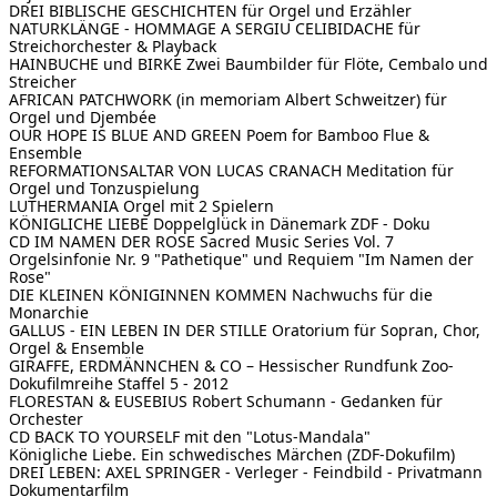
DREI BIBLISCHE GESCHICHTEN
für Orgel und Erzähler
NATURKLÄNGE - HOMMAGE A SERGIU CELIBIDACHE
für
Streichorchester & Playback
HAINBUCHE und BIRKE
Zwei Baumbilder für Flöte, Cembalo und
Streicher
AFRICAN PATCHWORK
(in memoriam Albert Schweitzer) für
Orgel und Djembée
OUR HOPE IS BLUE AND GREEN
Poem for Bamboo Flue &
Ensemble
REFORMATIONSALTAR VON LUCAS CRANACH
Meditation für
Orgel und Tonzuspielung
LUTHERMANIA
Orgel mit 2 Spielern
KÖNIGLICHE LIEBE
Doppelglück in Dänemark ZDF - Doku
CD IM NAMEN DER ROSE Sacred Music Series Vol. 7
Orgelsinfonie Nr. 9 "Pathetique" und Requiem "Im Namen der
Rose"
DIE KLEINEN KÖNIGINNEN KOMMEN
Nachwuchs für die
Monarchie
GALLUS - EIN LEBEN IN DER STILLE
Oratorium für Sopran, Chor,
Orgel & Ensemble
GIRAFFE, ERDMÄNNCHEN & CO – Hessischer Rundfunk
Zoo-
Dokufilmreihe Staffel 5 - 2012
FLORESTAN & EUSEBIUS
Robert Schumann - Gedanken für
Orchester
CD BACK TO YOURSELF
mit den "Lotus-Mandala"
Königliche Liebe. Ein schwedisches Märchen (ZDF-Dokufilm)
DREI LEBEN: AXEL SPRINGER - Verleger - Feindbild - Privatmann
Dokumentarfilm