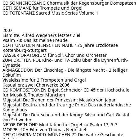
CD SONNENGESANG
Chormusik der Regensburger Domspatzen
GETHSEMANE
für Trompete und Orgel
CD TOTENTANZ
Sacred Music Series Volume 1
2007
Eismitte. Alfred Wegeners letztes Ziel
Psalm 73: Das ist meine Freude
GOTT UND DEN MENSCHEN NAHE
175 Jahre Erzdiözese
Rottenburg-Stuttgart
WASSER
ORATORIUM für Soli, Chor und Orchester
ZUM DRITTEN POL
Kino- und TV-Doku über die Dyhrenfurth-
Dynastie
ARMAGEDDON
Der Einschlag - Die längste Nacht - 2 teiliger
Dokufilm
Vivaldissimo für 2 Trompeten und Orgel
Kasualien: zwei Chorwerke 2006
CD KOMPOSITIONEN Enjott Schneider
CD 45 der Hochschule
für Musik & Theater München
Majestät! Die Tränen der Prinzessin: Masako von Japan
Majestät! Beatrix und der traurige Prinz: Das niederländische
Königshaus
Majestät! Die Deutsche und der König: Silvia und Carl Gustaf
von Schweden
NEIGE DEIN OHR
Meditation für Orgel zu Psalm 17, 5-7
MOPPEL-ICH
Film von Thomas Nennstiel
DER OLYMPIA-MORD. MÜNCHEN 72
Die wahre Geschichte