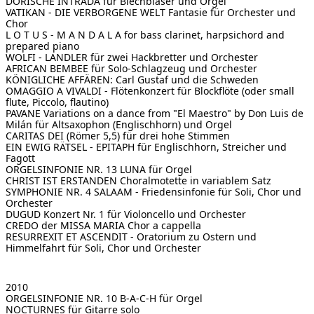
DORISCHE INTRADA
für Blechbläser und Orgel
VATIKAN - DIE VERBORGENE WELT
Fantasie für Orchester und
Chor
L O T U S - M A N D A L A for bass clarinet, harpsichord and
prepared piano
WOLFI - LANDLER
für zwei Hackbretter und Orchester
AFRICAN BEMBEE
für Solo-Schlagzeug und Orchester
KÖNIGLICHE AFFÄREN: Carl Gustaf und die Schweden
OMAGGIO A VIVALDI - Flötenkonzert
für Blockflöte (oder small
flute, Piccolo, flautino)
PAVANE Variations on a dance from "El Maestro" by Don Luis de
Milán
für Altsaxophon (Englischhorn) und Orgel
CARITAS DEI (Römer 5,5)
für drei hohe Stimmen
EIN EWIG RÄTSEL - EPITAPH
für Englischhorn, Streicher und
Fagott
ORGELSINFONIE NR. 13
LUNA für Orgel
CHRIST IST ERSTANDEN
Choralmotette in variablem Satz
SYMPHONIE NR. 4
SALAAM - Friedensinfonie für Soli, Chor und
Orchester
DUGUD
Konzert Nr. 1 für Violoncello und Orchester
CREDO der MISSA MARIA
Chor a cappella
RESURREXIT ET ASCENDIT - Oratorium zu Ostern und
Himmelfahrt
für Soli, Chor und Orchester
2010
ORGELSINFONIE NR. 10
B-A-C-H für Orgel
NOCTURNES
für Gitarre solo