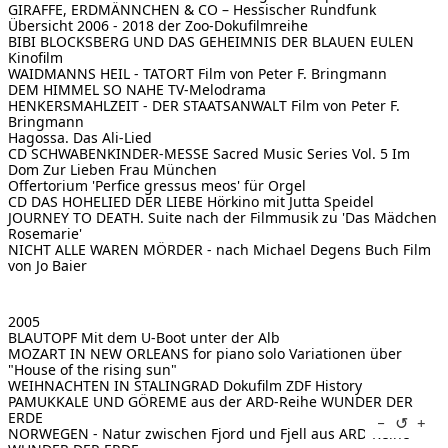
GIRAFFE, ERDMÄNNCHEN & CO – Hessischer Rundfunk
Übersicht 2006 - 2018 der Zoo-Dokufilmreihe
BIBI BLOCKSBERG UND DAS GEHEIMNIS DER BLAUEN EULEN
Kinofilm
WAIDMANNS HEIL - TATORT
Film von Peter F. Bringmann
DEM HIMMEL SO NAHE
TV-Melodrama
HENKERSMAHLZEIT - DER STAATSANWALT
Film von Peter F.
Bringmann
Hagossa. Das Ali-Lied
CD SCHWABENKINDER-MESSE Sacred Music Series Vol. 5
Im
Dom Zur Lieben Frau München
Offertorium 'Perfice gressus meos' für Orgel
CD DAS HOHELIED DER LIEBE
Hörkino mit Jutta Speidel
JOURNEY TO DEATH. Suite nach der Filmmusik zu 'Das Mädchen
Rosemarie'
NICHT ALLE WAREN MÖRDER - nach Michael Degens Buch
Film
von Jo Baier
2005
BLAUTOPF
Mit dem U-Boot unter der Alb
MOZART IN NEW ORLEANS for piano solo
Variationen über
"House of the rising sun"
WEIHNACHTEN IN STALINGRAD
Dokufilm ZDF History
PAMUKKALE UND GÖREME
aus der ARD-Reihe WUNDER DER
ERDE
↺
−
+
NORWEGEN - Natur zwischen Fjord und Fjell
aus ARD-Reihe