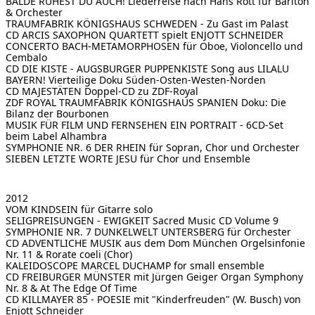
BALDE RUHEST DU AUCH!
Liederreise nach Hans Rott für Bariton
& Orchester
TRAUMFABRIK KÖNIGSHAUS SCHWEDEN - Zu Gast im Palast
CD ARCIS SAXOPHON QUARTETT
spielt ENJOTT SCHNEIDER
CONCERTO BACH-METAMORPHOSEN
für Oboe, Violoncello und
Cembalo
CD DIE KISTE - AUGSBURGER PUPPENKISTE
Song aus LILALU
BAYERN!
Vierteilige Doku Süden-Osten-Westen-Norden
CD MAJESTÄTEN
Doppel-CD zu ZDF-Royal
ZDF ROYAL TRAUMFABRIK KÖNIGSHAUS SPANIEN
Doku: Die
Bilanz der Bourbonen
MUSIK FÜR FILM UND FERNSEHEN
EIN PORTRAIT - 6CD-Set
beim Label Alhambra
SYMPHONIE NR. 6
DER RHEIN für Sopran, Chor und Orchester
SIEBEN LETZTE WORTE JESU
für Chor und Ensemble
2012
VOM KINDSEIN
für Gitarre solo
SELIGPREISUNGEN - EWIGKEIT
Sacred Music CD Volume 9
SYMPHONIE NR. 7
DUNKELWELT UNTERSBERG für Orchester
CD ADVENTLICHE MUSIK aus dem Dom München
Orgelsinfonie
Nr. 11 & Rorate coeli (Chor)
KALEIDOSCOPE MARCEL DUCHAMP
for small ensemble
CD FREIBURGER MÜNSTER mit Jürgen Geiger
Organ Symphony
Nr. 8 & At The Edge Of Time
CD KILLMAYER 85 - POESIE
mit "Kinderfreuden" (W. Busch) von
Enjott Schneider