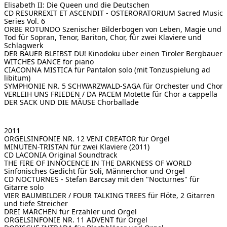
Elisabeth II: Die Queen und die Deutschen
CD RESURREXIT ET ASCENDIT - OSTERORATORIUM
Sacred Music
Series Vol. 6
ORBE ROTUNDO Szenischer Bilderbogen von Leben, Magie und
Tod
für Sopran, Tenor, Bariton, Chor, für zwei Klaviere und
Schlagwerk
DER BAUER BLEIBST DU!
Kinodoku über einen Tiroler Bergbauer
WITCHES DANCE
for piano
CIACONNA MISTICA
für Pantalon solo (mit Tonzuspielung ad
libitum)
SYMPHONIE NR. 5
SCHWARZWALD-SAGA für Orchester und Chor
VERLEIH UNS FRIEDEN / DA PACEM
Motette für Chor a cappella
DER SACK UND DIE MÄUSE
Chorballade
2011
ORGELSINFONIE NR. 12
VENI CREATOR für Orgel
MINUTEN-TRISTAN für zwei Klaviere (2011)
CD LACONIA
Original Soundtrack
THE FIRE OF INNOCENCE IN THE DARKNESS OF WORLD
Sinfonisches Gedicht für Soli, Männerchor und Orgel
CD NOCTURNES - Stefan Barcsay
mit den "Nocturnes" für
Gitarre solo
VIER BAUMBILDER / FOUR TALKING TREES
für Flöte, 2 Gitarren
und tiefe Streicher
DREI MÄRCHEN für Erzähler und Orgel
ORGELSINFONIE NR. 11
ADVENT für Orgel