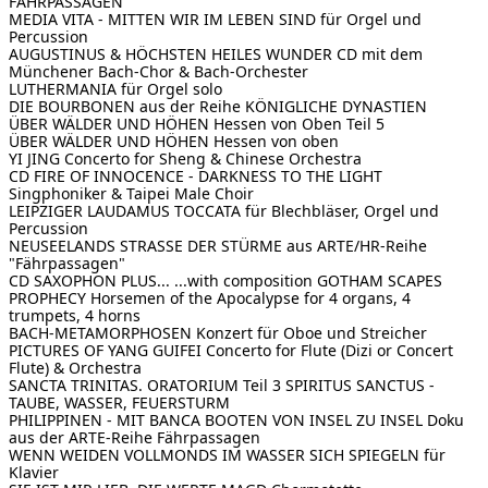
FÄHRPASSAGEN
MEDIA VITA - MITTEN WIR IM LEBEN SIND
für Orgel und
Percussion
AUGUSTINUS & HÖCHSTEN HEILES WUNDER
CD mit dem
Münchener Bach-Chor & Bach-Orchester
LUTHERMANIA
für Orgel solo
DIE BOURBONEN
aus der Reihe KÖNIGLICHE DYNASTIEN
ÜBER WÄLDER UND HÖHEN
Hessen von Oben Teil 5
ÜBER WÄLDER UND HÖHEN
Hessen von oben
YI JING
Concerto for Sheng & Chinese Orchestra
CD FIRE OF INNOCENCE - DARKNESS TO THE LIGHT
Singphoniker & Taipei Male Choir
LEIPZIGER LAUDAMUS
TOCCATA für Blechbläser, Orgel und
Percussion
NEUSEELANDS STRASSE DER STÜRME
aus ARTE/HR-Reihe
"Fährpassagen"
CD SAXOPHON PLUS...
...with composition GOTHAM SCAPES
PROPHECY
Horsemen of the Apocalypse for 4 organs, 4
trumpets, 4 horns
BACH-METAMORPHOSEN
Konzert für Oboe und Streicher
PICTURES OF YANG GUIFEI
Concerto for Flute (Dizi or Concert
Flute) & Orchestra
SANCTA TRINITAS. ORATORIUM Teil 3
SPIRITUS SANCTUS -
TAUBE, WASSER, FEUERSTURM
PHILIPPINEN - MIT BANCA BOOTEN VON INSEL ZU INSEL
Doku
aus der ARTE-Reihe Fährpassagen
WENN WEIDEN VOLLMONDS IM WASSER SICH SPIEGELN
für
Klavier