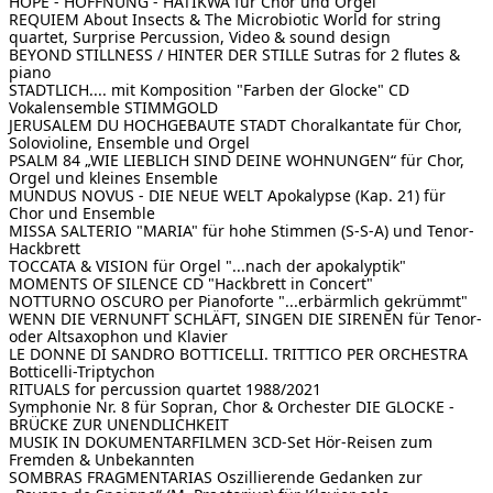
HOPE - HOFFNUNG - HATIKWA
für Chor und Orgel
REQUIEM About Insects & The Microbiotic World
for string
quartet, Surprise Percussion, Video & sound design
BEYOND STILLNESS / HINTER DER STILLE
Sutras for 2 flutes &
piano
STADTLICH.... mit Komposition "Farben der Glocke"
CD
Vokalensemble STIMMGOLD
JERUSALEM DU HOCHGEBAUTE STADT
Choralkantate für Chor,
Solovioline, Ensemble und Orgel
PSALM 84 „WIE LIEBLICH SIND DEINE WOHNUNGEN“
für Chor,
Orgel und kleines Ensemble
MUNDUS NOVUS - DIE NEUE WELT Apokalypse (Kap. 21)
für
Chor und Ensemble
MISSA SALTERIO "MARIA"
für hohe Stimmen (S-S-A) und Tenor-
Hackbrett
TOCCATA & VISION für Orgel
"...nach der apokalyptik"
MOMENTS OF SILENCE CD
"Hackbrett in Concert"
NOTTURNO OSCURO per Pianoforte
"...erbärmlich gekrümmt"
WENN DIE VERNUNFT SCHLÄFT, SINGEN DIE SIRENEN
für Tenor-
oder Altsaxophon und Klavier
LE DONNE DI SANDRO BOTTICELLI. TRITTICO PER ORCHESTRA
Botticelli-Triptychon
RITUALS
for percussion quartet 1988/2021
Symphonie Nr. 8 für Sopran, Chor & Orchester
DIE GLOCKE -
BRÜCKE ZUR UNENDLICHKEIT
MUSIK IN DOKUMENTARFILMEN 3CD-Set
Hör-Reisen zum
Fremden & Unbekannten
SOMBRAS FRAGMENTARIAS
Oszillierende Gedanken zur