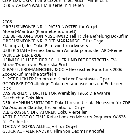
CD FILMMUSIK II
eine CD zum Klett-Buch "Filmmusik"
DER STAATSANWALT
Miniserie in 4 Teilen
2006
ORGELSINFONIE NR. 1
PATER NOSTER für Orgel
Mozart-Mantras (Klarinettenquintett)
DIE BEFREIUNG VON AUSCHWITZ
Teil 1: Die Befreiung Dokufilm
ORGELSINFONIE NR. 2
DIE MARIANISCHE für Orgel
Stalingrad, der Doku-Film von broadview.tv
USBEKISTAN - Fernes Land am Amudarja
aus der ARD-Reihe
WUNDER DER ERDE
HEIMLICHE LIEBE. DER SCHÜLER UND DIE POSTBOTIN
TV-
Movie/Drama von Franziska Buch
GIRAFFE, ERDMÄNNCHEN & CO – Hessischer Rundfunk 2006
Zoo-Dokufilmreihe Staffel 1
FÜRST PÜCKLER
Ich bin ein Kind der Phantasie - Oper
GOOD BYE DDR
4teilige Dokumentationsreihe zum Ende der
DDR
DAS VERFLIXTE DRITTE TOR
Wembley 1966: Die Wahre
Geschichte Dokufilm
DER JAHRHUNDERTMORD
Dokufilm von Ursula Nelessen für ZDF
Via Augusta Claudia, Exclamatio für Orgel
DIE GROSSEN DIKTATOREN
Doku Vierteiler
AT THE EDGE OF TIME
Reflections on Mozarts Requiem KV 626
für Orchester
TOCCATA SOPRA ALLELUJAH
für Orgel
GLÜCK AUF VIER RÄDERN
Film von Dagmar Knöpfel