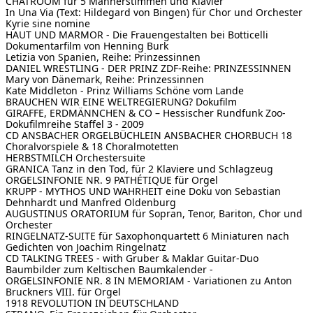
CHATROOM
für 5 Männerstimmen und Klavier
In Una Via (Text: Hildegard von Bingen) für Chor und Orchester
Kyrie sine nomine
HAUT UND MARMOR - Die Frauengestalten bei Botticelli
Dokumentarfilm von Henning Burk
Letizia von Spanien, Reihe: Prinzessinnen
DANIEL WRESTLING - DER PRINZ
ZDF-Reihe: PRINZESSINNEN
Mary von Dänemark, Reihe: Prinzessinnen
Kate Middleton - Prinz Williams Schöne vom Lande
BRAUCHEN WIR EINE WELTREGIERUNG?
Dokufilm
GIRAFFE, ERDMÄNNCHEN & CO – Hessischer Rundfunk
Zoo-
Dokufilmreihe Staffel 3 - 2009
CD ANSBACHER ORGELBÜCHLEIN ANSBACHER CHORBUCH
18
Choralvorspiele & 18 Choralmotetten
HERBSTMILCH
Orchestersuite
GRANICA
Tanz in den Tod, für 2 Klaviere und Schlagzeug
ORGELSINFONIE NR. 9
PATHÉTIQUE für Orgel
KRUPP - MYTHOS UND WAHRHEIT
eine Doku von Sebastian
Dehnhardt und Manfred Oldenburg
AUGUSTINUS
ORATORIUM für Sopran, Tenor, Bariton, Chor und
Orchester
RINGELNATZ-SUITE für Saxophonquartett
6 Miniaturen nach
Gedichten von Joachim Ringelnatz
CD TALKING TREES - with Gruber & Maklar Guitar-Duo
Baumbilder zum Keltischen Baumkalender -
ORGELSINFONIE NR. 8
IN MEMORIAM - Variationen zu Anton
Bruckners VIII. für Orgel
1918
REVOLUTION IN DEUTSCHLAND