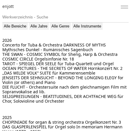
enjott
Home
Alle Bereiche
Alle Jahre
Alle Genre
Alle Instrumente
Selected Works
2026
Concerto for Tuba & Orchestra DARKNESS OF MYTHS
Werkverzeichnis
Mythisches Dunkel - Rumänisches Sagenbuch
THE SWAN - COSMIC SYMBOL
for Sheng, Harp & Orchestra
About
COSMIC CIRCLE
Orgelsinfonie Nr. 18
TAROT - SPIEGEL DER SEELE
für Tuba-Quartett und Orgel
OCEAN PICTURES - THE SECRETS OF WATER
Hornkonzert Nr. 2
Fotos
„DAS WILDE VOLK“
SUITE für Kammerensemble
JENSEITS DER SEHNSUCHT - BEYOND THE LONGING
ELEGY for
Violin (or others) and Piano
Kalender
DIE FLUCHT - Orchestersuite nach dem gleichnamigen Film
mit
Sopranvokalise ad lib.
SELIGPREISUNGEN - BEATITUDINES, DER ACHTFACHE WEG
für
Publikationen
Chor, Solovioline und Orchester
Notizen
2025
CHOPINIADE for organ & string orchestra
Orgelkonzert Nr. 3
Feed
DAS GLASPERLENSPIEL für Orgel solo
In memoriam Hermann