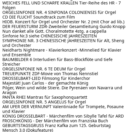
WEICHES FELL UND SCHARFE KRALLEN
Tier-Reihe des HR - 7
Folgen
ORGELSINFONIE NR. 4 SINFONIA COLONIENSIS
für Orgel
CD DIE FLUCHT
Soundtrack zum Film
HIOB. Konzert für Orgel und Orchester Nr. 2 (mit Chor ad lib.)
DER FEUERSTURM
ZDR-Zweiteiler Gesamtleitung Guido Knopp
Nun danket alle Gott. Choralmotette 4stg. a cappella
Sinfonie Nr.3 siehe CHINESISCHE JAHRESZEITEN
SYMPHONIE NR. 3
CHINESISCHE JAHRESZEITEN für Alt, Sheng
und Orchester
Neidharts Nightmare - Klavierkonzert -Minnelied für Klavier
und Ensemble
BAUMBILDER
6 Interludien für Bass-Blockflöte und tiefe
Streicher
ORGELSINFONIE NR. 6
TE DEUM für Orgel
TREUEPUNKTE
ZDF-Movie von Thomas Nennstiel
DROSSELBART-LIED
Filmsong für Kinderchor
Majestät! Juan Carlos - der gemachte König
Pilger, Wein und wilde Stiere. Die Pyrenäen von Navarra und
Aragon
PANTA RHEI
Mantras für Saxophonquartett
ORGELSINFONIE NR. 5
ANGELUS für Orgel
AM UFER DER VERNUNFT
Valentiniade für Trompete, Posaune
und Klavier
KÖNIG DROSSELBART - Märchenfilm
von Sibylle Tafel für ARD
FROSCHKÖNIG - Der Märchenfilm
von Franziska Buch
GEBURTSTAGSGRUSS
Franz Kafka zum 125. Geburtstag
Mensch 3.0 (Dokufeature)