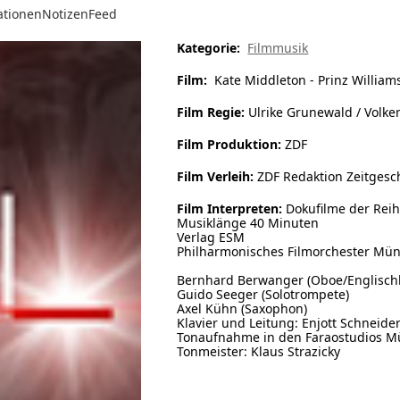
ationen
Notizen
Feed
Kategorie:
Filmmusik
Film:
Kate Middleton - Prinz Willia
Film Regie:
Ulrike Grunewald / Volke
Film Produktion:
ZDF
Film Verleih:
ZDF Redaktion Zeitgesc
Film Interpreten:
Dokufilme der Rei
Musiklänge 40 Minuten
Verlag ESM
Philharmonisches Filmorchester Mü
Bernhard Berwanger (Oboe/Englisch
Guido Seeger (Solotrompete)
Axel Kühn (Saxophon)
Klavier und Leitung: Enjott Schneide
Tonaufnahme in den Faraostudios M
Tonmeister: Klaus Strazicky