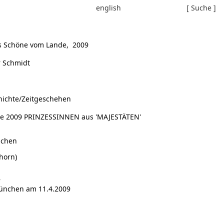
english
[ Suche ]
ms Schöne vom Lande, 2009
r Schmidt
hichte/Zeitgeschehen
he 2009 PRINZESSINNEN aus 'MAJESTÄTEN'
nchen
horn)
r
ünchen am 11.4.2009