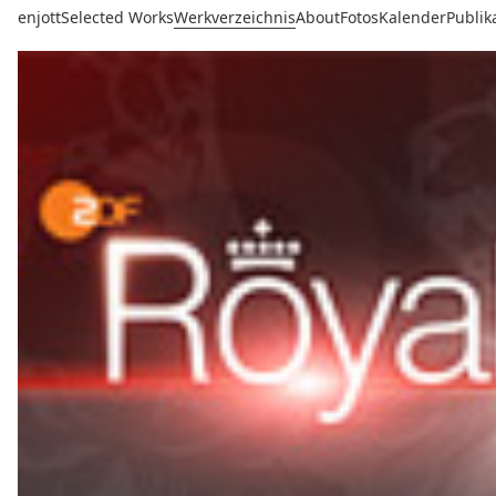
enjott
Selected Works
Werkverzeichnis
About
Fotos
Kalender
Publik