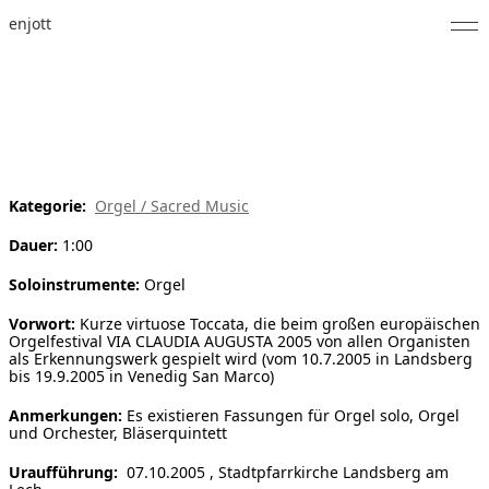
enjott
Home
Selected Works
Werkverzeichnis
Kategorie:
Orgel / Sacred Music
About
Dauer:
1:00
Fotos
Soloinstrumente:
Orgel
Kalender
Vorwort:
Kurze virtuose Toccata, die beim großen europäischen
Orgelfestival VIA CLAUDIA AUGUSTA 2005 von allen Organisten
als Erkennungswerk gespielt wird (vom 10.7.2005 in Landsberg
Publikationen
bis 19.9.2005 in Venedig San Marco)
Anmerkungen:
Es existieren Fassungen für Orgel solo, Orgel
Notizen
und Orchester, Bläserquintett
Feed
Uraufführung:
07.10.2005 , Stadtpfarrkirche Landsberg am