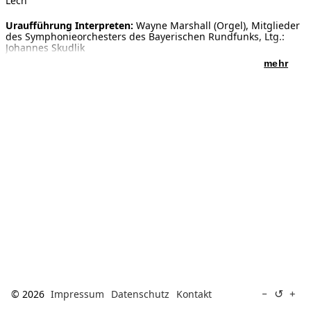
Lech
[ Suche ]
Uraufführung Interpreten:
Wayne Marshall (Orgel), Mitglieder
des Symphonieorchesters des Bayerischen Rundfunks, Ltg.:
Johannes Skudlik
english
mehr
↺
−
+
© 2026
Impressum
Datenschutz
Kontakt