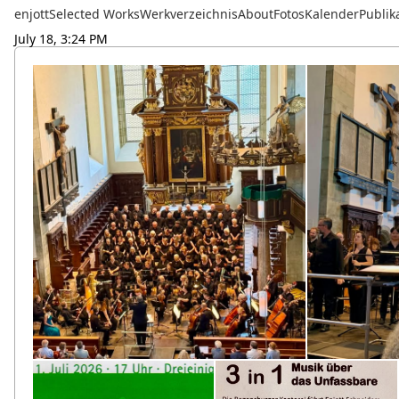
enjott
Selected Works
Werkverzeichnis
About
Fotos
Kalender
Publik
July 18, 3:24 PM