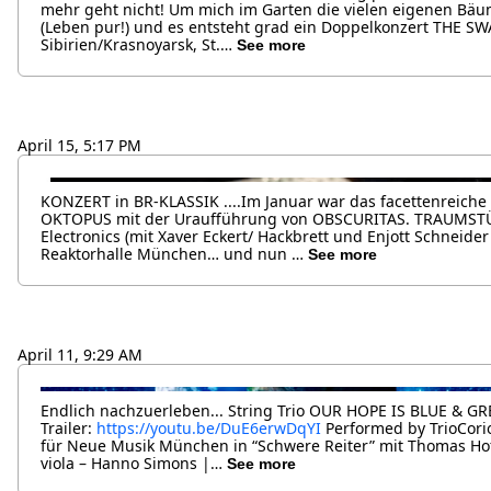
mehr geht nicht! Um mich im Garten die vielen eigenen Bäu
(Leben pur!) und es entsteht grad ein Doppelkonzert THE S
Sibirien/Krasnoyarsk, St.…
See more
April 15, 5:17 PM
KONZERT in BR-KLASSIK ....Im Januar war das facettenreich
OKTOPUS mit der Uraufführung von OBSCURITAS. TRAUMSTÜ
Electronics (mit Xaver Eckert/ Hackbrett und Enjott Schneider /
Reaktorhalle München… und nun …
See more
April 11, 9:29 AM
Endlich nachzuerleben... String Trio OUR HOPE IS BLUE & GR
Trailer:
https://youtu.be/DuE6erwDqYI
Performed by TrioCori
für Neue Musik München in “Schwere Reiter” mit Thomas Hofer
viola – Hanno Simons |…
See more