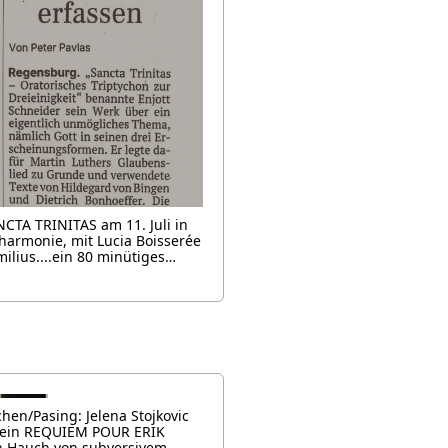
CTA TRINITAS am 11. Juli in
harmonie, mit Lucia Boisserée
ilius....ein 80 minütiges…
hen/Pasing: Jelena Stojkovic
n mein REQUIEM POUR ERIK
n Hauch von subversivem