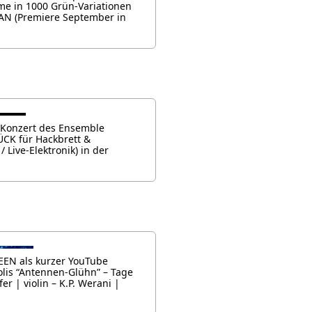
me in 1000 Grün-Variationen
WAN (Premiere September in
e Konzert des Ensemble
CK für Hackbrett &
 Live-Elektronik) in der
EEN als kurzer YouTube
olis “Antennen-Glühn” – Tage
 | violin – K.P. Werani |