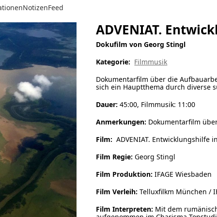
ationen
Notizen
Feed
ADVENIAT. Entwick
Dokufilm von Georg Stingl
Kategorie:
Filmmusik
Dokumentarfilm über die Aufbauarbei
sich ein Hauptthema durch diverse s
Dauer:
45:00, Filmmusik: 11:00
Anmerkungen:
Dokumentarfilm über 
Film:
ADVENIAT. Entwicklungshilfe i
Film Regie:
Georg Stingl
Film Produktion:
IFAGE Wiesbaden
Film Verleih:
Telluxfilkm München / 
Film Interpreten:
Mit dem rumänische
aufgenommen im Charisma-Tonstudio