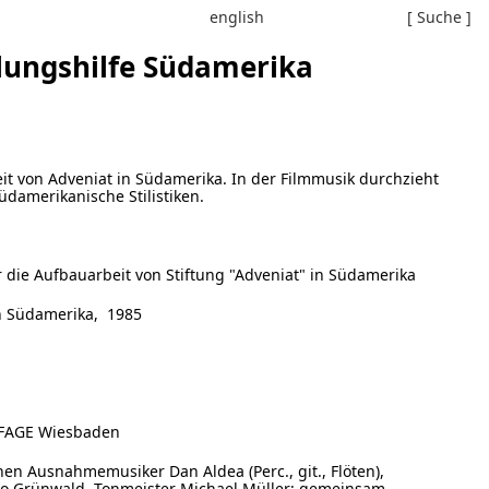
english
[ Suche ]
lungshilfe Südamerika
t von Adveniat in Südamerika. In der Filmmusik durchzieht
üdamerikanische Stilistiken.
die Aufbauarbeit von Stiftung "Adveniat" in Südamerika
n Südamerika, 1985
IFAGE Wiesbaden
n Ausnahmemusiker Dan Aldea (Perc., git., Flöten),
 Grünwald, Tonmeister Michael Müller; gemeinsam