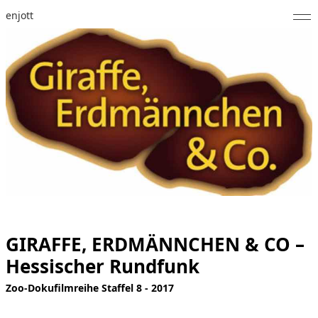
enjott
Home
Selected Works
Werkverzeichnis
About
Fotos
Kalender
GIRAFFE, ERDMÄNNCHEN & CO –
Publikationen
Hessischer Rundfunk
Notizen
Zoo-Dokufilmreihe Staffel 8 - 2017
Feed