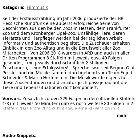
Kategorie:
Filmmusik
[ Suche ]
Seit der Erstausstrahlung im Jahr 2006 produzierte der HR
english
Hessische Rundfunk eine äußerst erfolgreiche Serie von
Geschichten aus den beiden Zoos in Hessen, dem Frankfurter
Zoo und dem Kronberger Opel-Zoo. Unzählige Tiere, deren
Tierärzte und Tierpfleger werden bei der täglichen Arbeit
informativ und authentisch begleitet. Die Zuschauer erhalten
Einblick in den Zoo-Alltag und in die Berufswelt aller Zoo-
Mitarbeiter. - Von 2006-2018 wurden in ARD und auch in allen
Dritten Programmen 8 Staffeln mit jeweils etwa 40 Folgen
gesendet, - mit jeweils durchschnittlich 2 Millionen
Zuschauern, - eine Erfolgsstory! - Sprecher war seit Beginn Olaf
Pessler und die Musik stammte durchgehend vom Team Enjott
Schneider & Marco Hertenstein. Die Musik wurde eigens für
diese Zoosendungen und dramaturgisch passgenau auf die
Tiere und Lebenssituationen dort komponiert.
Vorwort:
Zusätzlich zu den 329 Folgen in den offiziellen Staffeln
1-8 (mit jeweils 50 Minuten) gab es noch weitere 80 Folgen in 2
Staffeln (Das Erste 2015-2016) sowie eine XL-Version in 3
Staffeln (HR 2015-2018) und mehrere Specials zu besonderen
mehr
Anlässen. Die Helden der Serie sind neben den Tieren immer
die Pflegerinnen und Pfleger, die über 12 Jahre der Sendung
mit enormen Bindungen an die Tiere zu vertrauten Darstellern
geworden sind. Frohe, spannende und traurige Momente
Audio-Snippets:
bestimmen gleichermaßen die Emotionalität dieser Filme, die