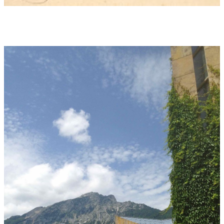
Fußballer war nicht halb so spannend wie der Schumann-
Abend im Reichenhaller Theater im Kurgastzentrum. Auch bei
aufmerksamster Programmgestaltung steht bei klassischen
Konzerten ein Werk im Mittelpunkt. Im fünften
Philharmonischen Konzert gelang das jedem der drei Stücke
für sich.
Die Uraufführung der Auftragskomposition des Grandseigneurs
der deutschen Filmmusik Enjott Schneider begeisterte auch
Moderne-Musik-Muffel. Wen-Sinn Yangs Cello verwandelte das
Theater im Kurgastzentrum in einen lichten Zaubergarten. Und
Schumanns "Zweite" war Orchester-Höchstleistung.
Schuhmann pur, Romantik pur, Genuss pur.
Mit Enjott Schneider, Professor an der Münchner Hochschule
für Musik und Theater, hatte sich die Bad Reichenhaller
Philharmonie in jeder Hinsicht etwas Besonderes eingefangen.
Der rastlose Schöpfer von über 1.000 Filmmusiken ist -
musikalisch - in der ganzen Welt zu Hause: "composer in
residence" in Baden-Baden wie Peking, gefragt in St. Gallen wie
Taipeh, pendelt er zwischen Asien und der Sorbonne. "Robert
Schumann liegt mir sehr" begründet Schneider sein neuestes
Werk "Florestan und Eusebius", das er der Bad Reichenhaller
Philharmonie und ihrem künstlerischen Leiter und
Chefdirigenten Christoph Adt gewidmet hat. Beide Pseudonyme
hat Schumann selbst gewählt, Florestan steht für den
"Draufgänger", Eusebius für den "Softie" (Schneider).
"Schumann ist eine faszinierende Person. Er war und seine
Musik ist im Sinne des Wortes ver-rückt. Schumann ist aus den