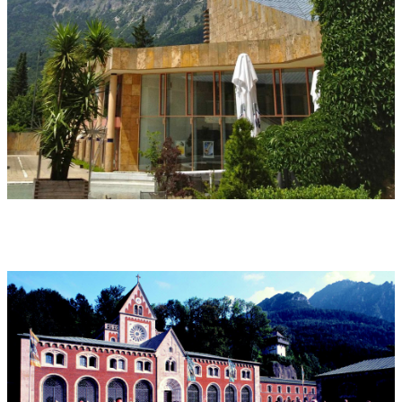
Fugen, zerrissen, seine Satz-Technik ist geprägt von
Verschiebung, er hat eine ganz eigene Kompositionstechnik"
begeistert sich Schneider. Er nennt ihn "Visionär" und attestiert
ihm eine "höhere Wahrnehmung der Welt". Diesem
ambivalenten Schumann will Schneider in seiner Tondichtung
nachspüren, nicht aber "Schumann nachkomponieren". "Con
passione", mit Leidenschaft, bewegt sich Schneiders
Komposition zwischen den Polen Kraft und Ruhe, zwischen
Florestan und Eusebius eben. Sie vermittelt Bilder für die
Ohren, der Filmmusik-Komponist scheint immer durch.
Vereinzelte Schumann-Zitate wechseln mit verstörender Wucht,
Klanggewalt mit verschreckten, zaghaften Abgründen.
Die groß besetzte Reichenhaller Philharmonie leuchtet das
Werk in die letzte Ecke aus. Der Zwiespalt der schumannschen
Seele ist direkt (be-)greifbar, die Gefühlswelten nehmen im
Auditorium Platz.