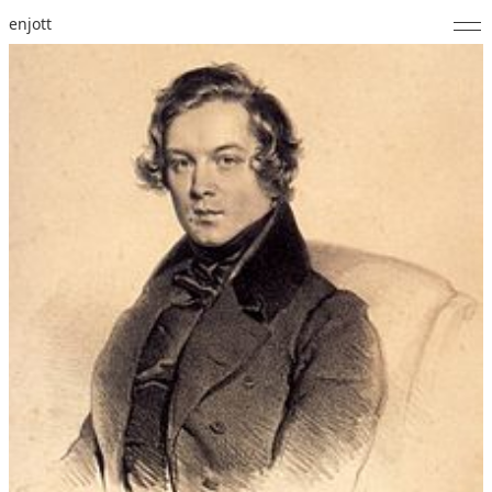
enjott
Home
Selected Works
Werkverzeichnis
About
Fotos
Kalender
Publikationen
Notizen
Feed