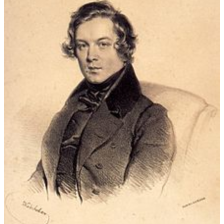
den manisch-depressiven Phrasen geprägt ist, so Schneider. in
seinen "Robert-Schumann-Gedanken" hat Schneider sozusagen
das Vokabular der Schumann-Musik neu sprechen lassen. Er
veranschaulicht die Gegensätze und macht sie verständlich.
Dissonanzen wechseln mit lyrischen Stimmungen. Er entwickelt
eine faszinierende Klangwelt im Wechsel von aufgeregter
Wildheit und träumerischen Lyrismen, in denen er Zitaten aus
der "Mondnacht" tonmalerisch einflicht und sie den Oboen-
und Klarinettensoli anvertraut, ebenso wie die Harfe Klänge
aus dem Nachspiel der "Dichterliebe" aufgreift. Der imposante
Anfang des Stücks fordert Trommel und Trompeten
heraus....Virtuos sind die Mittel des Orchesters mit originellen
Klangformen ausgekostet. Die lyrisch sensiblen Farben des
Eusebius stellen sich bildhaft in der Melodieführung von Oboe
und Flöten dar, träumerisch sekundiert die Holzbläserriege.
Dann plötzlich gleitet das Klanggefüge in magisch unheimliche
Düsternis ab, die Zerrissenheit widerspiegelnd. Wie ein wildes
Geisterseher, von dämonischen Kräfte heimgesucht, peitschen
die Klangwogen auf, alle Kräfte kommen zum Einsatz, brechen
plötzlich ab und die Harfe stimmt feine Sphärenklänge an,
denen sich die versöhnliche Melodik von Oboe, Flöte und
Klarinette beimischt. Die Soli haben Gelegenheit zum Brillieren,
und das Orchester leistet unter Adts Leitung feine Arbeit.
(Elisabeth Aumiller).
-----------------------------
SÜDOSTBAYERISCHE RUNDSCHAU, von Max Oberwegner - Bad
Reichenhall. Um es vorweg zu nehmen: Das 4:2 der deutschen