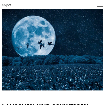
enjott
Home
Selected Works
Werkverzeichnis
About
Fotos
Kalender
Publikationen
Notizen
Feed