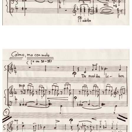
hat
die träume
ich trage sie
in die welt“
Rainer Maria Rilke (1898)
Du musst das Leben nicht verstehen,
dann wird es werden wie ein Fest.
Und lass dir jeden Tag geschehen
so wie ein Kind im Weitergehen von jedem Wehen
sich viele Blüten schenken lässt.
Sie aufzusammeln und zu sparen,
das kommt dem Kind nicht in den Sinn.
Es löst sie leise aus den Haaren,
drin sie so gern gefangen waren,
und hält den lieben jungen Jahren
nach neuen seine Hände hin.
Uraufführung:
13.10.2025 , Rubinstein-Saal München
Uraufführung Interpreten:
Uraufführung am 13. Oktober 2025
im Rubinsteinsaal München / Konzert des Münchner
Tonünstlerverbandes, mit Ute Ziemer (Sopran) und Duccio
Beverini (Klavier)