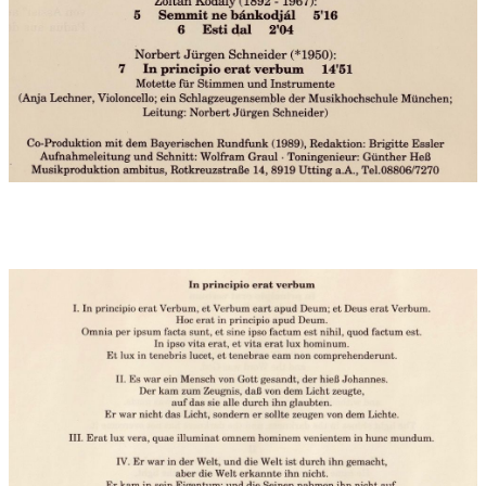
Schluss viel Beifall für die Singphoniker, für eine neue Farbe im
Münchner Vorweihnachtsprogramm.
(Karl-Robert Brachtel)
Pressebericht zum Tonträger:
Fono Forum (Mai 1993):
Auch die 1986... komponierte 'Motette' mit obligatem
'Rhythmus'-Cello und einem tibetanische Mysterien
beschwörenden Schlagzeug-Ensemble, hier unter der leitenden
Obhut des Komponisten aufgenommen, schöpft die
stilistischen Mittel der Gegenwart vom raunenden Textgeflüster
und Clustermixturen bis zum prosaischen Aufschrein voll aus.
Die Worte des Johannes-Evangeliums gewinnen eine neue
Dimension der Ausdeutung.
(Gerhard Pätzig)
Tonträger:
Ambitus, Amb 97876, Titel: Geistliche Musik für tiefe
Stimmen, 1999
Tonträger Interpreten:
Die Singphoniker, Anja Lechner
(Violoncello), Schlagzeugensemble der Hochschule für Musik
München,
Ltg. Enjott Schneider, aufgenommen im Studio I des
Bayerischen Rundfunks, Tonmeister: Wolfgang Graul