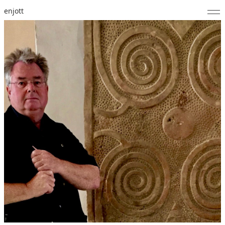
enjott
Home
Selected Works
Werkverzeichnis
About
Fotos
Kalender
Publikationen
Notizen
Feed