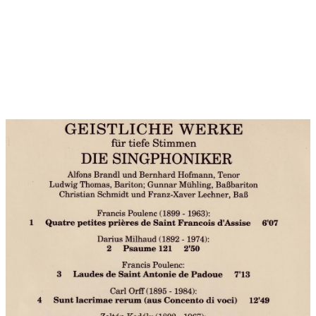
den langezogenen Organa der Notre-Dame Epoche inspiriert
sind wsie von der pulsierenden Minimal Music oder der Stilistik
Arvo Pärts, - das bestimmt die latenischen Texte im 1.3. und 5.
Teil. Die deutschsprachigen Teile 2 und 3 in der Übersetzung
von Martin Luther benutzen als starken Kontrast eine
freitonale, auf Collage und avancierten Stimmtechniken
beruihende Textur.
Neben der Erstfassung mit Gesangsensemble und Orgel bietet
die CD-Einspielung (unter Leitung des Komponisten in den
Studios des BR Bayerischen Rundfunks authentisch realisiert)
eine Fassung mit Schlagzeugensemble (Marimbaphone u.a.)
und Violoncello solo. Dass für die Cello-Interpretation Anja
Lechner gewonnen werden konnte, war mir eine große Freude.
Widmung:
...den Singphonikern gewidmet
Uraufführung:
12.01.1986 , Christuskirche München
Uraufführung Interpreten:
Die Singphoniker (Version I)
Uraufführung Presseberichte:
Münchner Merkur (24.12.1986):
Die Gegenüberstellung der Worte aus dem Johannes-
Evangelium aus der Vulgata und in Luthers Deutsch sollte sich
in der Musik niederschlagen; einerseits archaisch-karg, klang
nach Organa und Orff, meditativ; andererseits 'subjektiv-
gestisch', klang nach Penderecki; mit aufgeregtem
Deklamieren, Flüstern und Rufen, Falsett und Glissandi. Am