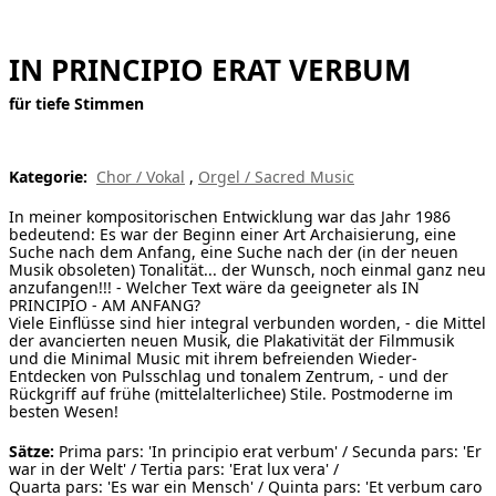
[ Suche ]
IN PRINCIPIO ERAT VERBUM
english
für tiefe Stimmen
Kategorie:
Chor / Vokal
,
Orgel / Sacred Music
In meiner kompositorischen Entwicklung war das Jahr 1986
bedeutend: Es war der Beginn einer Art Archaisierung, eine
Suche nach dem Anfang, eine Suche nach der (in der neuen
Musik obsoleten) Tonalität... der Wunsch, noch einmal ganz neu
anzufangen!!! - Welcher Text wäre da geeigneter als IN
PRINCIPIO - AM ANFANG?
Viele Einflüsse sind hier integral verbunden worden, - die Mittel
der avancierten neuen Musik, die Plakativität der Filmmusik
und die Minimal Music mit ihrem befreienden Wieder-
Entdecken von Pulsschlag und tonalem Zentrum, - und der
Rückgriff auf frühe (mittelalterlichee) Stile. Postmoderne im
besten Wesen!
Sätze:
Prima pars: 'In principio erat verbum' / Secunda pars: 'Er
war in der Welt' / Tertia pars: 'Erat lux vera' /
Quarta pars: 'Es war ein Mensch' / Quinta pars: 'Et verbum caro