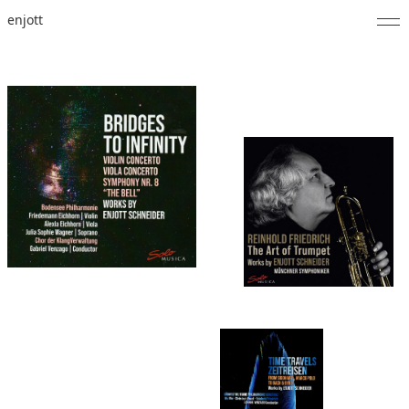
enjott
Home
Selected Works
Werkverzeichnis
About
Fotos
Kalender
Publikationen
Notizen
Feed