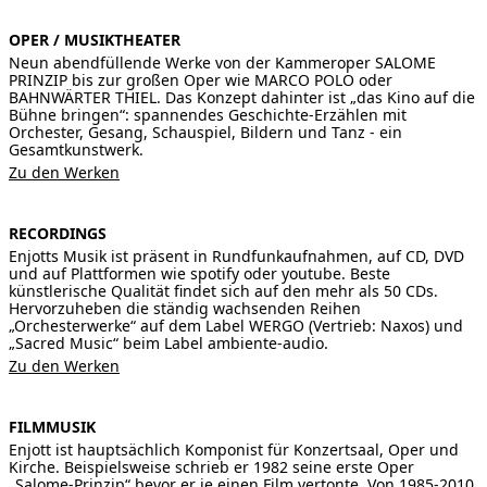
OPER / MUSIKTHEATER
Neun abendfüllende Werke von der Kammeroper SALOME
PRINZIP bis zur großen Oper wie MARCO POLO oder
BAHNWÄRTER THIEL. Das Konzept dahinter ist „das Kino auf die
Bühne bringen“: spannendes Geschichte-Erzählen mit
Orchester, Gesang, Schauspiel, Bildern und Tanz - ein
Gesamtkunstwerk.
Zu den Werken
RECORDINGS
Enjotts Musik ist präsent in Rundfunkaufnahmen, auf CD, DVD
und auf Plattformen wie spotify oder youtube. Beste
künstlerische Qualität findet sich auf den mehr als 50 CDs.
Hervorzuheben die ständig wachsenden Reihen
„Orchesterwerke“ auf dem Label WERGO (Vertrieb: Naxos) und
„Sacred Music“ beim Label ambiente-audio.
Zu den Werken
FILMMUSIK
Enjott ist hauptsächlich Komponist für Konzertsaal, Oper und
Kirche. Beispielsweise schrieb er 1982 seine erste Oper
„Salome-Prinzip“ bevor er je einen Film vertonte. Von 1985-2010