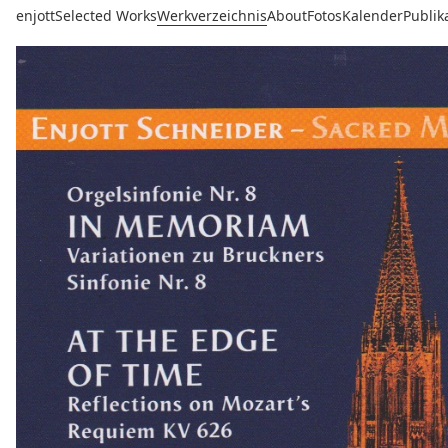
enjott
Selected Works
Werkverzeichnis
About
Fotos
Kalender
Publik