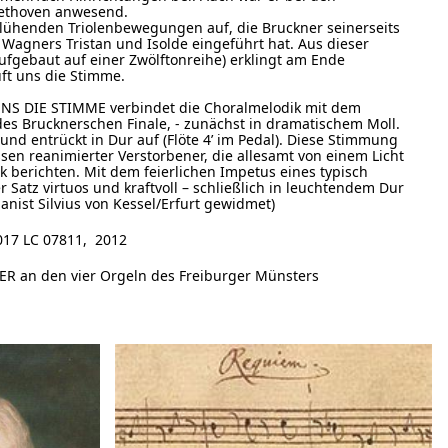
ethoven anwesend.
glühenden Triolenbewegungen auf, die Bruckner seinerseits
n Wagners Tristan und Isolde eingeführt hat. Aus dieser
fgebaut auf einer Zwölftonreihe) erklingt am Ende
uft uns die Stimme.
UNS DIE STIMME verbindet die Choralmelodik mit dem
s Brucknerschen Finale, - zunächst in dramatischem Moll.
t und entrückt in Dur auf (Flöte 4’ im Pedal). Diese Stimmung
sen reanimierter Verstorbener, die allesamt von einem Licht
 berichten. Mit dem feierlichen Impetus eines typisch
 Satz virtuos und kraftvoll – schließlich in leuchtendem Dur
nist Silvius von Kessel/Erfurt gewidmet)
7 LC 07811, 2012
R an den vier Orgeln des Freiburger Münsters