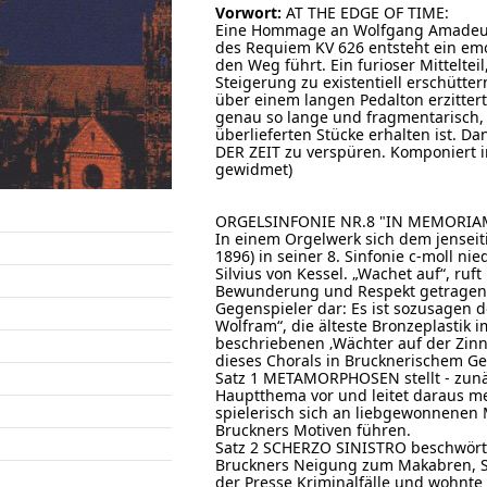
Vorwort:
AT THE EDGE OF TIME:
Eine Hommage an Wolfgang Amadeus
des Requiem KV 626 entsteht ein emo
den Weg führt. Ein furioser Mittelteil
Steigerung zu existentiell erschütte
über einem langen Pedalton erzittert
genau so lange und fragmentarisch, w
überlieferten Stücke erhalten ist.
DER ZEIT zu verspüren. Komponiert 
gewidmet)
ORGELSINFONIE NR.8 "IN MEMORIA
In einem Orgelwerk sich dem jenseit
1896) in seiner 8. Sinfonie c-moll n
Silvius von Kessel. „Wachet auf“, ruf
Bewunderung und Respekt getragene
Gegenspieler dar: Es ist sozusagen d
Wolfram“, die älteste Bronzeplastik 
beschriebenen ‚Wächter auf der Zin
dieses Chorals in Brucknerischem Ge
Satz 1 METAMORPHOSEN stellt - zunä
Hauptthema vor und leitet daraus m
spielerisch sich an liebgewonnenen
Bruckners Motiven führen.
Satz 2 SCHERZO SINISTRO beschwört
Bruckners Neigung zum Makabren, Sc
der Presse Kriminalfälle und wohnte