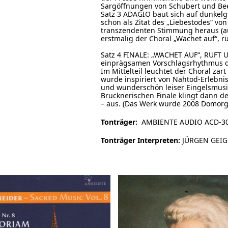
Sargöffnungen von Schubert und Be
Satz 3 ADAGIO baut sich auf dunkel
schon als Zitat des „Liebestodes“ vo
transzendenten Stimmung heraus (au
erstmalig der Choral „Wachet auf“, r
Satz 4 FINALE: „WACHET AUF“, RUFT 
einprägsamen Vorschlagsrhythmus de
Im Mittelteil leuchtet der Choral zar
wurde inspiriert von Nahtod-Erlebnis
und wunderschön leiser Eingelsmusik
Brucknerischen Finale klingt dann der
– aus. (Das Werk wurde 2008 Domorga
Tonträger:
AMBIENTE AUDIO ACD-301
Tonträger Interpreten:
JÜRGEN GEIGE