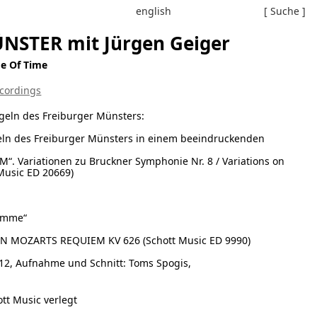
english
[ Suche ]
NSTER mit Jürgen Geiger
e Of Time
cordings
geln des Freiburger Münsters:
geln des Freiburger Münsters in einem beeindruckenden
 Variationen zu Bruckner Symphonie Nr. 8 / Variations on
Music ED 20669)
timme“
N MOZARTS REQUIEM KV 626 (Schott Music ED 9990)
012, Aufnahme und Schnitt: Toms Spogis,
tt Music verlegt