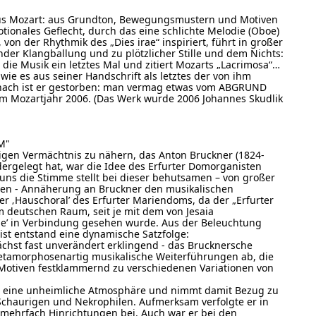
 Mozart: aus Grundton, Bewegungsmustern und Motiven
tionales Geflecht, durch das eine schlichte Melodie (Oboe)
, von der Rhythmik des „Dies irae“ inspiriert, führt in großer
rnder Klangballung und zu plötzlicher Stille und dem Nichts:
 die Musik ein letztes Mal und zitiert Mozarts „Lacrimosa“…
ie es aus seiner Handschrift als letztes der von ihm
 Danach ist er gestorben: man vermag etwas vom ABGRUND
im Mozartjahr 2006. (Das Werk wurde 2006 Johannes Skudlik
M"
igen Vermächtnis zu nähern, das Anton Bruckner (1824-
iedergelegt hat, war die Idee des Erfurter Domorganisten
t uns die Stimme stellt bei dieser behutsamen – von großer
n - Annäherung an Bruckner den musikalischen
er ‚Hauschoral’ des Erfurter Mariendoms, da der „Erfurter
im deutschen Raum, seit je mit dem von Jesaia
ne’ in Verbindung gesehen wurde. Aus der Beleuchtung
ist entstand eine dynamische Satzfolge:
chst fast unverändert erklingend - das Brucknersche
etamorphosenartig musikalische Weiterführungen ab, die
 Motiven festklammernd zu verschiedenen Variationen von
 eine unheimliche Atmosphäre und nimmt damit Bezug zu
haurigen und Nekrophilen. Aufmerksam verfolgte er in
 mehrfach Hinrichtungen bei. Auch war er bei den