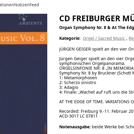
ationen
Notizen
Feed
CD FREIBURGER MÜ
Organ Symphony Nr. 8 & At The Edg
Kategorie:
Orgel / Sacred Music
,
Re
JÜRGEN GEIGER spielt an den vier Or
Jürgen Geiger spielt an den vier Or
symphonischen Orgelpanorama.
ORGELSINFONIE NR: 8 „IN MEMORIAM“.
Symphony Nr. 8 by Bruckner (Schott 
1: Metamorphosen
2: Scherzo sinistro
3: Adagio
4: Finale: „Wachet auf ruft uns die S
AT THE EDGE OF TIME. VARIATIONS O
Recorded: Freiburg 9.-11. Februar 2
ACD-3017 LC 07811
Notenausgabe:
beide Werke bei Scho