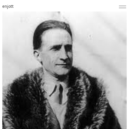
enjott
Home
Selected Works
Werkverzeichnis
About
Fotos
Kalender
Publikationen
Notizen
Feed