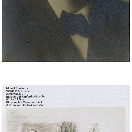
Goecke/Vc, Bill Trigg perc., Yvonne Troxler/pno,