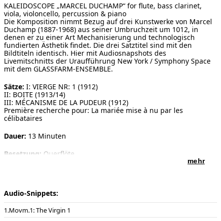
KALEIDOSCOPE „MARCEL DUCHAMP“ for flute, bass clarinet,
viola, violoncello, percussion & piano
Die Komposition nimmt Bezug auf drei Kunstwerke von Marcel
Duchamp (1887-1968) aus seiner Umbruchzeit um 1012, in
denen er zu einer Art Mechanisierung und technologisch
fundierten Ästhetik findet. Die drei Satztitel sind mit den
Bildtiteln identisch. Hier mit Audiosnapshots des
Livemitschnitts der Uraufführung New York / Symphony Space
mit dem GLASSFARM-ENSEMBLE.
Sätze:
I: VIERGE NR: 1 (1912)
II: BOITE (1913/14)
III: MÉCANISME DE LA PUDEUR (1912)
Première recherche pour: La mariée mise à nu par les
célibataires
Dauer:
13 Minuten
Besetzung:
Querflöte
Bassklarinette in Bb
mehr
Viola
Violoncello
Percussion (Vibraphon, Tamtam, woodblock, Bongo, snaredrum,
Glockenspiel, hängendes Becken, Kontrabassbogen und zwei
Audio-Snippets:
metallene Stricknadeln)
Klavier (Töne: Cis, D, Fis und e1,f1,b1 im ersten Satz ad lib.
Movm.1: The Virgin 1
präpariert „muted“)