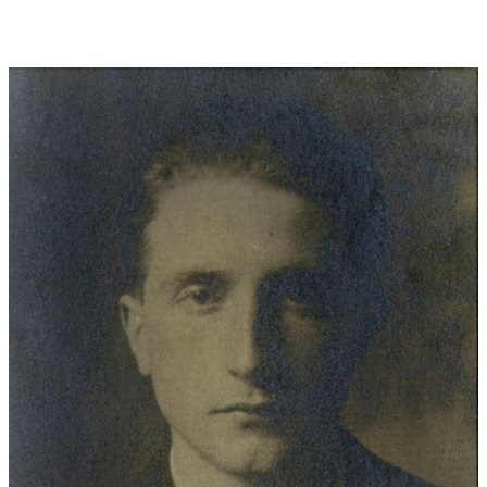
verbinden. Die Schachtel von 1914 mit auf 15 Kartons geklebten
Fotografien von Notizen und Zeichnungen befindet sich im
Centre Pompidou.
3. Satz: Mechanismus der Scham - Mechanische Scham /
Mécanisme de la pudeur – Pudeur mécanique hat nich den
Untertitel „Die Braut von den Junggesellen nackt entblößt. Man
findet hier wieder technisch-schematisches Denken und
Zeichnen zur Darstellung intimster Gefühle. Autobiographisch
findet man in diesem Gemälde die Tragik seiner Liebe (er war
damals 24jährig in München) zu Gabrielle Buffet-Picabia, die
mit seinem Künstlerfreund Francis Picabia verheiratet war. Von
München fuhr er einmal 700 Kilometer in den französischen
Jura, nur um ein paar Stunden seine angebetet Unerreichbar
im Wartesaal eines kleinen Bahnhofs zu treffen. Es geht also
um eine Frau, die von zwei Männern bedrängt wird, was sich in
der Werkstruktur (aggressiver Mittel- und Endteil, intimer
Mittelteil) deutlich widerspiegelt. Das Gemälde (Bleistift, Tinte,
Tusche auf Tonpapier) hängt im Centre Pompidou Paris.
Widmung:
..friendly dedicated to Yvonne Troxler and her
Glassfarm-Ensemble New York
Uraufführung:
18.01.2013 , New York Leonard Nimoy Thalia at
Symphony Space Broadway and 95th Street New York
Uraufführung Interpreten:
Glassfarm Ensemble New York mit
Margret Lancaster/ Fl, Amy Advocat, Clar, Gregor Kitzis/Vla, Matt