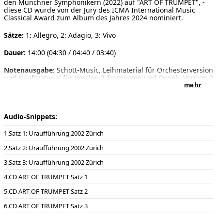
den Münchner Symphonikern (2022) auf "ART OF TRUMPET", -
diese CD wurde von der Jury des ICMA International Music
Classical Award zum Album des Jahres 2024 nominiert.
Sätze:
1: Allegro, 2: Adagio, 3: Vivo
Dauer:
14:00 (04:30 / 04:40 / 03:40)
Notenausgabe:
Schott-Music, Leihmaterial für Orchesterversion
und Kaufmaterial für Version 2 Trompeten und Orgel , Version 2
Trompeten und Orgel als Kaufmaterial bei Schott Music , 2003
mehr
Besetzung:
2 Trompeten (hoch B), Cembalo, Streicher (14-10-8-
6-4)
Audio-Snippets:
Soloinstrumente:
Trompete (B)
Satz 1: Uraufführung 2002 Zürich
Vorwort:
Das Werk verbindet Lust an virtuoser Motorik und
Satz 2: Uraufführung 2002 Zürich
unproblematische Spielfreude mit dem postmodernen
Vergnügen stilistisch Gegensätzliches einmal miteinander zu
Satz 3: Uraufführung 2002 Zürich
verbinden: Im 1.Satz Allegro werden Bausteine aus Vivaldis
Doppelkonzet für zwei Trompeten mit den schnellen repetitiven
CD ART OF TRUMPET Satz 1
Streicherpattern der neuen Minimal Music verbunden...
CD ART OF TRUMPET Satz 2
natürlich im C-Dur des barocken Originals. Der 2. Satz Adagio
evoziert die Pastorale-Stimmung vieler barocker Concerti...
CD ART OF TRUMPET Satz 3
allerdings auf der Basis einer Zwölfertonreihe (c-es-d-fis-a-gis-
h-f-e-b-g-des), die am Satzende in einem typischen