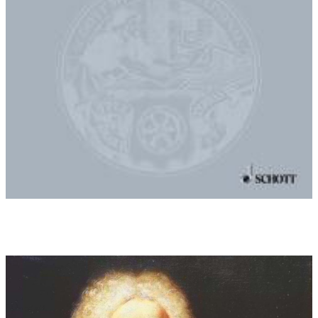
Effekten und lässt die Trompeten gedämpft wie aus anderen
Sphären herüberklingen. Der mit Vivo bezeichnete dritte Satz
trägt den Hörer auf orchestralen Wogen miz unbändigem
Vorwärtsdrang einem fulminanten Finale entgegen, bei dem
die trompeter Friedrich undläubin - ihnen hat Schneider das
Konzert auf den Leib geschrieben - voll im Element, bravourös
agierten. Bravorufe und frenetischen Applaus gab es denn
auch für den anwesenden Komponisten und die am Erfolg der
Uraufführung Beteiligten.
KONZERT IM SCHLOSSPARK WEIKERSHEIM: Zum Musikfest
'Vivaldi und Venedig', dem Höhepunkt des Hohenlohers
Kultursommer, strömten rund 2000 Besucher... Wie mitreißend
aktuell die bis in die 20er Jahre des vorigen Jahrhunderts fast
vergessene Musik Vivadlis ist, demonstrierte das
Südwestdeutsche Kammerorchester mit dem abschließenden
'Vivaldissimo', einem Konzert für zwei Trompeten, Cembalo und
Streichorchester des zeitgenössischen Komponisten Enjott
Schneider. Die Trompeter Reinhold Friedrich und Hannes
Läubin sorgten für einen beschwingten Abschluss des
Musikfestes...' Felix Röttger, Tauber-Zeitung vom 6.7.2009