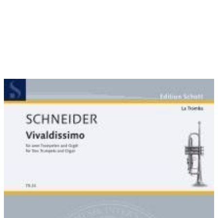
Vivaldischen Unisono sich zu erkennen gibt. Die Chromatik des
2. Satzes leitete über zu dem G-Modell des Finales in einem 3/8-
Presto... Mit Spielfiguren zwischen Barock- und Minimal Music
wird eine Atmosphäre aufgebaut... die (ganz entfernt, aber für
den cineastischen Feinschmecker unüberhörbar) an die
serenita der Musik Nino Rotas aus den italienischen Fellini-
Filmen erinnert.
Widmung:
für Reinhold Friedrich und Hannes Läubin
Uraufführung:
01.05.2003 , Uster (Zürich)
Uraufführung Interpreten:
Reinhold Friedrich, Hannes Läubin
(Trp.), Südwestdeutsches Kammerorchester Pforzheim, Ltg:
Sebastian Tewinkel
Uraufführung Presseberichte:
Züricher Oberland (7.1.2003):
Musikalische Freuden... stellt mit 'Vivaldissimo' ein Werk vor,
das ebenso anspruchsvoll wir hörfreundlich ist.
Beeindruckender Einfallsreichtum und stupende Beherrschung
des Komponistenhandwerks gehen eine glückliche Ehe ein. Im
ersten Satz zeigt Schneider Witz, indem er, mindestens was den
Solopart der Trompeten betrifft, tief in den Fundus Vivaldis
greift, dessen Tonsprache quasi verdichtet und in
paradoistischer Manier ad absurdum führt. Das Adagio bringt
dem Orchester expressive, geradedazu symphonische
Expansionsmöglichkeiten, spielt mit zauberhaften akustischen