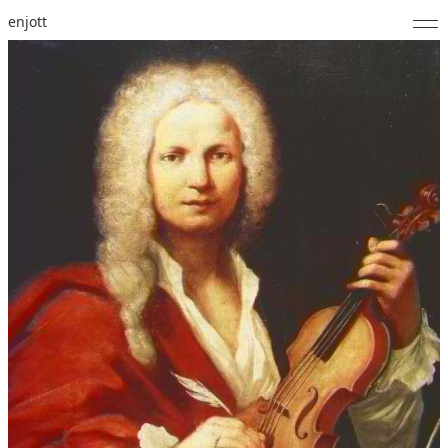
enjott
Home
Selected Works
Werkverzeichnis
About
Fotos
Kalender
Publikationen
Notizen
Feed