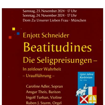
Chor: am 28. April 1945
Bariton: Kurt Huber, Universitätsprofessor
Sopran: geboren 1893 Chur/Schweiz, hingerichtet mit dem
Fallbeil im Gefängnis München-Stadelheim
Chor: Goldschmidt Annemarie und Goldschmidt Elfriede,
gestorben im KZ Ausschwitz 1945
Bariton: Ludwig, Freiherr von Leonrod
Sopran: geboren 1906 in München, hingerichtet im Gefängnis
Berlin-Plötzensee
Bariton: am 26. August 1945
Nr. 16 SELIG, DIE VERFOLGT WERDEN…
Chor: Makarioi, Beati, Selig!
Selig, die verfolgt werden um der Gerechtigkeit willen, denn
ihnen gehört das Himmelreich (Math5, 10)
Nr. 17 FREUT EUCH UND JUBELT
Chor: Makarioi, Beati, Selig!
Selig seid ihr, wenn um meinetwillen man euch schmäht und
verfolgt und alles Böse über euch redet. / Freut euch und
jubelt: Denn euer Lohn wird groß sein im Himmel. So wurden
nämlich schon vor Euch die Propheten verfolgt (Math. 6, 11-12)