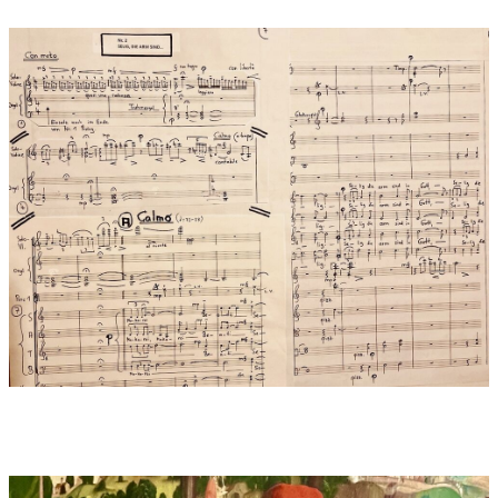
spirituelle Botschaft, die gegen jedes allzu weltliche
Establishment gerichtet ist, gegen die zerstörerische Dummheit
von Status oder Macht. Selbsternannte Privilegierte, Gelehrte
und Reiche werden kritisiert und das „Kind“ (als Bedingung für
ein spirituelles Weiterkommen (Metapher: „ins Himmelreich“)
zum Vorbild erhoben.
Widmung:
Benedikt Celler (Domkantor) herzlich gewidmet
Anmerkungen:
Auftragskomposition durch die Dommusik
München zum Jubiläum, das in 2024 gefeiert wird: vor 1300
Jahren kam der Bischof und Wanderprediger und gründete
Freising als Bischofsitz. Um diese Zeitspanne klangsinnlich-
musikalisch einzufangen, gibt es die Besonderheit, dass Ingolf
Turban bei dieser Premiere erstmals auf seiner 'neuen' Violine
spielen wird, die aus 50.000 Jahre altem Kauri-Holz vom
Geigenbaumeister Martin Schleske für ihn gebaut wurde. Der
Geigenton ist magisch: am 23. und 24. November 2024
verzauberte er den voll besetzten Münchner Frauendom,
schwebte über den hundert Musikern und blieb den Mensch
noch Tagelang in verzaubernder Erinnerung. ZEITLOSE
EWIGKEIT der "Seligpreisungen" verkörpert in einem
überzeitlichen Violinton...
Uraufführung:
23.11.2024 , Liebfrauendom München
Uraufführung Interpreten:
Uraufführung am 23. und 24.