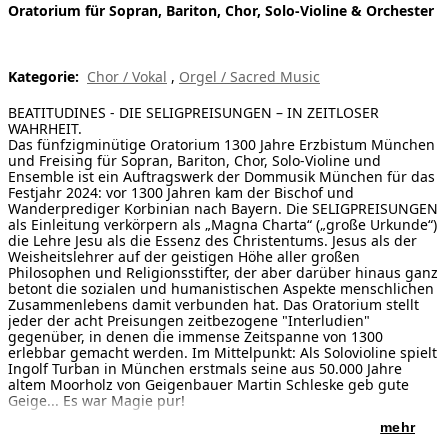
Oratorium für Sopran, Bariton, Chor, Solo-Violine & Orchester
[ Suche ]
english
Kategorie:
Chor / Vokal
,
Orgel / Sacred Music
BEATITUDINES - DIE SELIGPREISUNGEN – IN ZEITLOSER
WAHRHEIT.
Das fünfzigminütige Oratorium 1300 Jahre Erzbistum München
und Freising für Sopran, Bariton, Chor, Solo-Violine und
Ensemble ist ein Auftragswerk der Dommusik München für das
Festjahr 2024: vor 1300 Jahren kam der Bischof und
Wanderprediger Korbinian nach Bayern. Die SELIGPREISUNGEN
als Einleitung verkörpern als „Magna Charta“ („große Urkunde“)
die Lehre Jesu als die Essenz des Christentums. Jesus als der
Weisheitslehrer auf der geistigen Höhe aller großen
Philosophen und Religionsstifter, der aber darüber hinaus ganz
betont die sozialen und humanistischen Aspekte menschlichen
Zusammenlebens damit verbunden hat. Das Oratorium stellt
jeder der acht Preisungen zeitbezogene "Interludien"
gegenüber, in denen die immense Zeitspanne von 1300
erlebbar gemacht werden. Im Mittelpunkt: Als Solovioline spielt
Ingolf Turban in München erstmals seine aus 50.000 Jahre
altem Moorholz von Geigenbauer Martin Schleske geb gute
Geige... Es war Magie pur!
mehr
Sätze:
Nr. 1 Prolog: KORBINIAN – SUCHEN IN DER STILLE