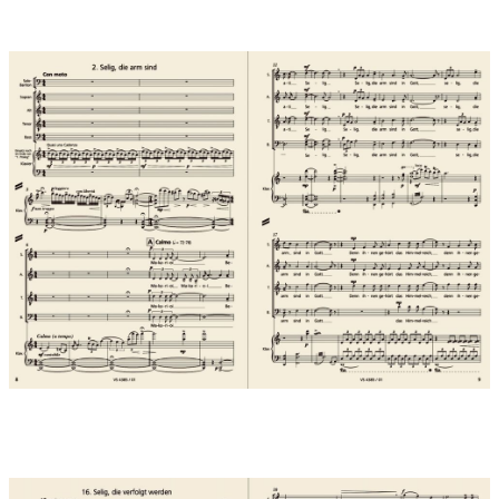
Sopran-Solo: Das Grabwunder
Chor: Kranke wurden geheilt / Korbinian / Kyrie eleison
Bariton-Solo: Korbinian starb am achten September
siebenhundertdreissig in Freising. Der Herr ist mein Hirte, mir
wird nichts mangeln.
Chor: Nam et si ambula vera in valle umbrae mortis non timeo
mala quoniam tu mecum es.
Nr. 4 SELIG, DIE TRAUERNDEN…
Chor: Makarioi, Beati, Selig!
Selig, die Trauernden, denn sie werden getröstet werden
(Math. 5,4)
Nr. 5 Interludium: UNSER TROHTIN HAT FARSALT…
Unser throhtin hat farsalt sancte petre giuualt / daz er mac
ginerian / ze imo dingenten man.
Kyrie, elesyon! Christe, eleyson! (Unser Herr hat St. Petrus die
Gewalt übertragen, dass er retten kann den zu ihm hoffenden
Mann)
Er hapet auch mit uuortoun himilriches portun / dar in mach er
skerian / den er uuili nerian / Kyrie, eleyson! Christe, eleyson!
(Er hat auch mit Worten des Himmelreiches Pforten, dass er
hineinlassen kann, den er retten will)
Pitternes den gotes trut alla samant upar lut / daz er uns
firtanen / giuuerdo ginaden! Kyrie, elesyon! Christe, eleyson!
(Bitten wir den Vertrauten Gottes, alle zusammen überlaut,