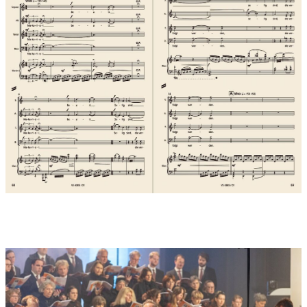
dass er uns Verlorenen gewähre Gnade!) (Petrus-Lied, 8.
Jahrhundert)
Nr. 6 SELIG DIE SANFTMÜTIGEN…
Chor: Makarioi, Beati, Selig!
Selig, die Sanftmütigen, denn sie werden das Land erben
(Math. 5, 5)
Nr. 7 Interludium: Streit und Kriege seit 1300 Jahren
Nr. 8 SELIG, DIE HUNGERN UND DÜRSTEN…
Chor: Makarioi, Beati, Selig!
Selig, die hungern und dürsten nach der Gerechtigkeit, denn
sie werden gesättigt werden (Math.5, 6)
Nr. 9 Interludium: „KYRIE ANGELICUM“ nach Konrad Paumann
(1410 – München 1473)
Nr. 10 SELIG, DIE BARMHERZIGEN…
Chor: Makarioi, Beati, Selig!
Selig, die Barmherzigen, denn sie werden Erbarmen finden
(Math.5, 7)
Bariton-Solo: Der Name Gottes ist Barmherzigkeit
(Kommentar von Papst Franziskus, seit 2013 der 266. Bischof
von Rom)
Nr. 11 Interludium „DA PACEM“ nach Orlando di Lasso (1532 –
München 1594)
Sopran- und Bariton-Solo, Chor: Da pacem Domine