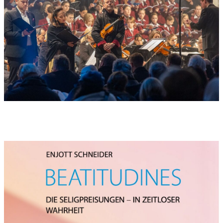
Sopran- und Bariton-Solo: Da pacem Domine in diebus nostris:
Quia non est alius qui pugnet pro nobis nisi tu Deus noster.
Chor: Da pacem Domine.
Nr. 12 SELIG, DIE REIN SIND IM HERZEN…
Chor: Makarioi, Beati, Selig!
Selig, die rein sind im Herzen, denn sie werden Gott schauen
(Math.5, 8)
Nr. 13 Interludium: IN MEMORIAM 1940-1945 DIE ZERSTÖRUNG
MÜNCHENS
Nr. 14 SELIG, DIE FRIEDEN STIFTEN…
Chor: Makarioi, Beati, Selig!
Selig, die Frieden stiften, denn sie werden Kinder Gottes
genannt werden (Math.5, 9)
Nr. 15 Interludium: BLUTZEUGEN UND MÄRTYRER – IN
MEMORIAM KZ DACHAU
Sopran- und Bariton-Solo: Die Blutzeugen, Märtyrer des
Glaubens
Chor: Requiem aeternam donna eis Domine.
Bariton: Titus Brandsma, Karmeliter-Pater
Sopran: geboren 1881 Niederlande, in Dachau gefoltert,
ermordet
Chor: am 26. Juli 1942
Bariton: Wolfgang Meier, Landwirt
Sopran: geboren 1878 Kreis Mühldorf, in Dachau gestorben