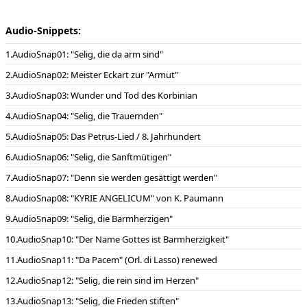
Nr. 2 SELIG, DIE ARM SIND…
Nr. 3 Interludium: Wunder und Tod des KORBINIAN
Nr. 4 SELIG, DIE TRAUERNDEN…
Audio-Snippets:
Nr. 5 Interludium: UNSER TROHTIN HAT FARSALT… (Petrus-Lied,
8. Jahrhundert)
AudioSnap01: "Selig, die da arm sind"
Nr. 6 SELIG DIE SANFTMÜTIGEN…
Nr. 7 Interludium: Streit und Kriege seit 1300 Jahren
AudioSnap02: Meister Eckart zur "Armut"
Nr. 8 SELIG, DIE HUNGERN UND DÜRSTEN…
Nr. 9 Interludium: „KYRIE ANGELICUM“ nach Konrad Paumann
AudioSnap03: Wunder und Tod des Korbinian
(1410 – München 1473)
Nr. 10 SELIG, DIE BARMHERZIGEN…
AudioSnap04: "Selig, die Trauernden"
Nr. 11 Interludium „DA PACEM“ nach Orlando di Lasso (1532 –
München 1594)
AudioSnap05: Das Petrus-Lied / 8. Jahrhundert
Nr. 12 SELIG, DIE REIN SIND IM HERZEN…
Nr. 13 Interludium: IN MEMORIAM 1940-1945 DIE ZERSTÖRUNG
AudioSnap06: "Selig, die Sanftmütigen"
MÜNCHENS
AudioSnap07: "Denn sie werden gesättigt werden"
Nr. 14 SELIG, DIE FRIEDEN STIFTEN…
Nr. 15 Interludium: BLUTZEUGEN UND MÄRTYRER – IN
AudioSnap08: "KYRIE ANGELICUM" von K. Paumann
MEMORIAM KZ DACHAU
Nr. 16 SELIG, DIE VERFOLGT WERDEN…
AudioSnap09: "Selig, die Barmherzigen"
Nr. 17 FREUT EUCH UND JUBELT (Matth. 6, 11-12)
AudioSnap10: "Der Name Gottes ist Barmherzigkeit"
Dauer:
50 Minuten
AudioSnap11: "Da Pacem" (Orl. di Lasso) renewed
Notenausgabe:
Strube Musikverlag München , 2024
AudioSnap12: "Selig, die rein sind im Herzen"
Besetzung:
Sopran-Solo, Bariton-Solo und Chor (S A T B, großer
AudioSnap13: "Selig, die Frieden stiften"