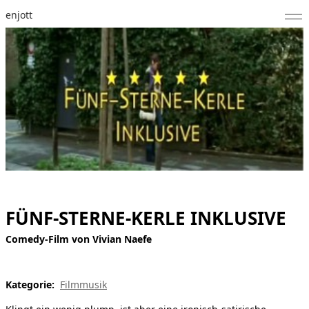
enjott
Home
Selected Works
Werkverzeichnis
About
Fotos
Kalender
FÜNF-STERNE-KERLE INKLUSIVE
Publikationen
Comedy-Film von Vivian Naefe
Notizen
Kategorie:
Filmmusik
Feed