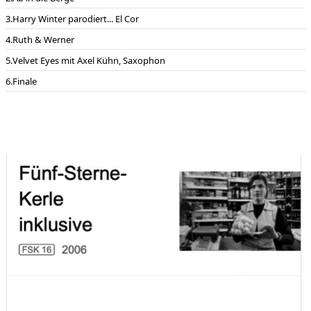
Philharmonisches Filmorchester München, Ltg: Enjott Schneider
Harry Winter parodiert... El Cor
aufgenommen: 2.-4. Juni 2005 Mischung Enjott Schneider
Sourcemusiken komponiert mit Marco Hertenstein
Ruth & Werner
Velvet Eyes mit Axel Kühn, Saxophon
Finale