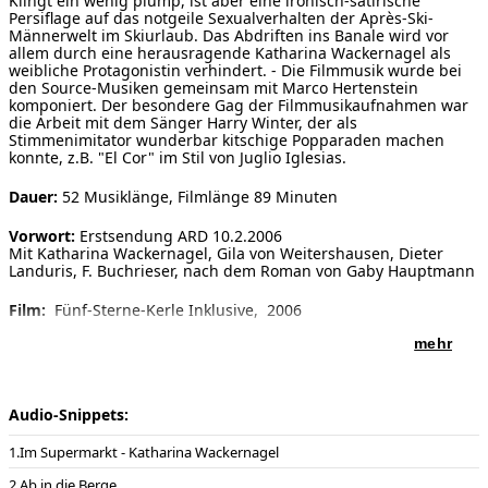
Klingt ein wenig plump, ist aber eine ironisch-satirische
Persiflage auf das notgeile Sexualverhalten der Après-Ski-
[ Suche ]
Männerwelt im Skiurlaub. Das Abdriften ins Banale wird vor
allem durch eine herausragende Katharina Wackernagel als
weibliche Protagonistin verhindert. - Die Filmmusik wurde bei
english
den Source-Musiken gemeinsam mit Marco Hertenstein
komponiert. Der besondere Gag der Filmmusikaufnahmen war
die Arbeit mit dem Sänger Harry Winter, der als
Stimmenimitator wunderbar kitschige Popparaden machen
konnte, z.B. "El Cor" im Stil von Juglio Iglesias.
Dauer:
52 Musiklänge, Filmlänge 89 Minuten
Vorwort:
Erstsendung ARD 10.2.2006
Mit Katharina Wackernagel, Gila von Weitershausen, Dieter
Landuris, F. Buchrieser, nach dem Roman von Gaby Hauptmann
Film:
Fünf-Sterne-Kerle Inklusive, 2006
mehr
Film Regie:
Vivien Naefe
Film Produktion:
Zieglerfilm Berlin
Audio-Snippets:
Film Verleih:
ARD (Degeto)
Im Supermarkt - Katharina Wackernagel
Film Interpreten:
Harry Winter (vocal), Martin Scales (Gitarren),
Axel Kühn (Saxophon), Claus Reichstaller (Trompete),
Ab in die Berge