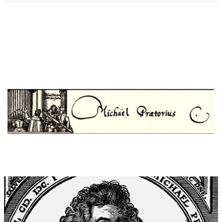
das inspirierende Moment. Chromatisches Oszillieren führte zu
den oszillierenden Gedanken, wobei Melodiezitate und Skalen
mit übermäßigen Sekunden ein spanisches Kolorit evozieren.
Widmung:
Für Stefan Heucke und seine brilliante Idee, einem
verdienstvollen Komponisten die gebührende Aufmerksamkeit
zu verschaffen.
Uraufführung:
02.11.2021 , Bochum Melanchthon-Kirche
Uraufführung Interpreten:
2. November 2021 Bochum, Piano-
Festival MICHAEL PRATORIUS 400. Todestag, 450. Geburtstag,
mit Pianist Jona Kümper
Tonträger:
WDR Westdeutscher Rundfunk
Tonaufnahmen/Archiv, 2021
Tonträger Interpreten:
Jona Kümper, Piano