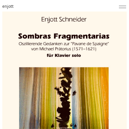
enjott
Home
Selected Works
Werkverzeichnis
About
Fotos
Kalender
Publikationen
Notizen
Feed