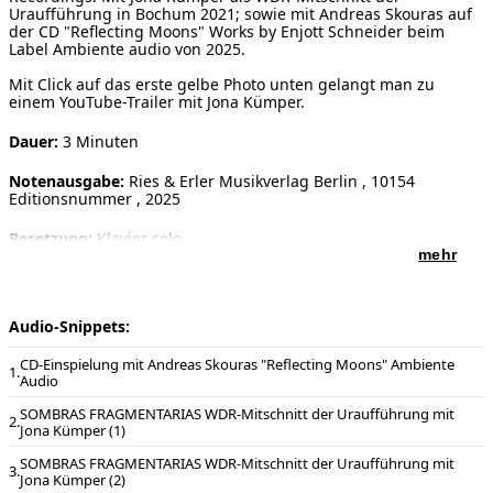
Uraufführung in Bochum 2021; sowie mit Andreas Skouras auf
der CD "Reflecting Moons" Works by Enjott Schneider beim
Label Ambiente audio von 2025.
Mit Click auf das erste gelbe Photo unten gelangt man zu
einem YouTube-Trailer mit Jona Kümper.
Dauer:
3 Minuten
Notenausgabe:
Ries & Erler Musikverlag Berlin , 10154
Editionsnummer , 2025
Besetzung:
Klavier solo
mehr
Vorwort:
SOMBRAS FRAGMENTARIAS
Oszillierende Gedanken zur „Pavane de Spaigne“
von Michael Prätorius (1571-1621) für Klavier solo
Audio-Snippets:
Das Werk entstand für das „Projekt Michael Prätorius“ des
CD-Einspielung mit Andreas Skouras "Reflecting Moons" Ambiente
Komponisten Stefan Heucke. Er hatte seine komponierende
Audio
Kollegenschaft eingeladen, als Hommage an Michael Prätorius
(1571-1621) dessen 450. Geburtstag und 400. Todestag sich
SOMBRAS FRAGMENTARIAS WDR-Mitschnitt der Uraufführung mit
gleichzeitig jährt, eine Paraphrase zur „Pavane de Spaigne“ aus
Jona Kümper (1)
der Sammlung „Terpsichore“ zu schreiben. In meinen „Sombras
Fragmentarias“ („Fragmentarische Schatten“) war die farbige
SOMBRAS FRAGMENTARIAS WDR-Mitschnitt der Uraufführung mit
Harmonik mit den auffälligen Querständen wie zum Beispiel
Jona Kümper (2)
bei den Akkordverbindungen A-Dur–C-Dur oder F-Dur-D-Dur