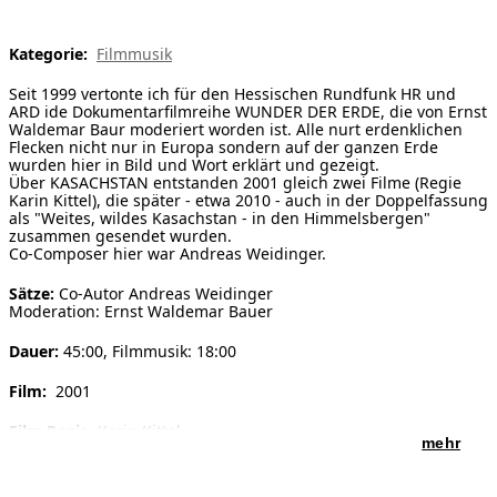
[ Suche ]
Kategorie:
Filmmusik
english
Seit 1999 vertonte ich für den Hessischen Rundfunk HR und
ARD ide Dokumentarfilmreihe WUNDER DER ERDE, die von Ernst
Waldemar Baur moderiert worden ist. Alle nurt erdenklichen
Flecken nicht nur in Europa sondern auf der ganzen Erde
wurden hier in Bild und Wort erklärt und gezeigt.
Über KASACHSTAN entstanden 2001 gleich zwei Filme (Regie
Karin Kittel), die später - etwa 2010 - auch in der Doppelfassung
als "Weites, wildes Kasachstan - in den Himmelsbergen"
zusammen gesendet wurden.
Co-Composer hier war Andreas Weidinger.
Sätze:
Co-Autor Andreas Weidinger
Moderation: Ernst Waldemar Bauer
Dauer:
45:00, Filmmusik: 18:00
Film:
2001
Film Regie:
Karin Kittel
mehr
Film Produktion:
HR