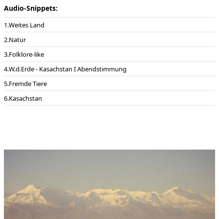
Film Verleih:
HR für ARD
Audio-Snippets:
Film Interpreten:
Grennhouse-Tonstudio
Weites Land
Natur
Folklore-like
W.d.Erde - Kasachstan I Abendstimmung
Fremde Tiere
Kasachstan