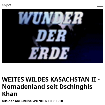
enjott
Home
Selected Works
Werkverzeichnis
About
Fotos
Kalender
WEITES WILDES KASACHSTAN II -
Publikationen
Nomadenland seit Dschinghis
Notizen
Khan
aus der ARD-Reihe WUNDER DER ERDE
Feed