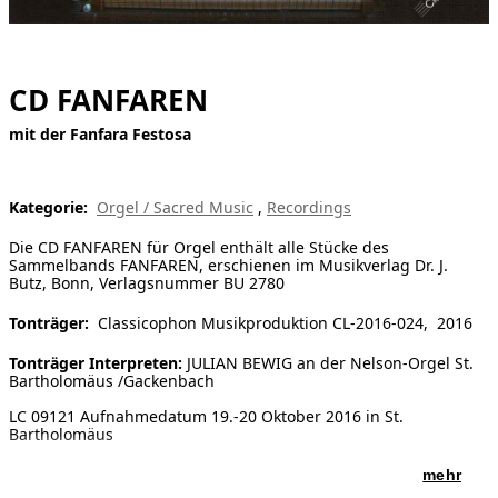
[ Suche ]
english
CD FANFAREN
mit der Fanfara Festosa
Kategorie:
Orgel / Sacred Music
,
Recordings
Die CD FANFAREN für Orgel enthält alle Stücke des
Sammelbands FANFAREN, erschienen im Musikverlag Dr. J.
Butz, Bonn, Verlagsnummer BU 2780
Tonträger:
Classicophon Musikproduktion CL-2016-024, 2016
Tonträger Interpreten:
JULIAN BEWIG an der Nelson-Orgel St.
Bartholomäus /Gackenbach
LC 09121 Aufnahmedatum 19.-20 Oktober 2016 in St.
Bartholomäus
mehr