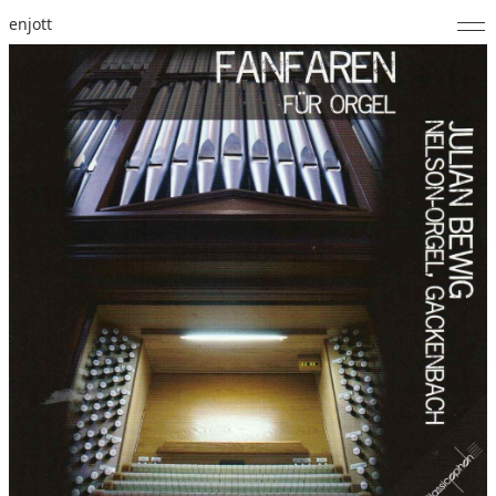
enjott
Home
Selected Works
Werkverzeichnis
About
Fotos
Kalender
Publikationen
Notizen
Feed