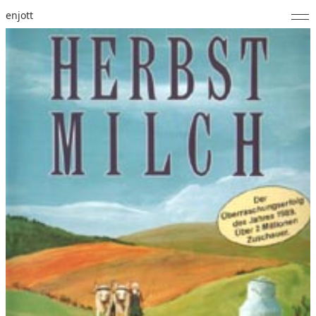
enjott
Home
Selected Works
Werkverzeichnis
About
Fotos
Kalender
Publikationen
Notizen
Feed