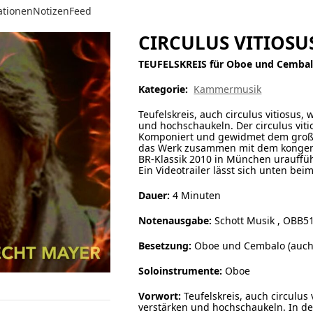
ationen
Notizen
Feed
CIRCULUS VITIOSU
TEUFELSKREIS für Oboe und Cemba
Kategorie:
Kammermusik
Teufelskreis, auch circulus vitiosus
und hochschaukeln. Der circulus viti
Komponiert und gewidmet dem großen
das Werk zusammen mit dem kongenia
BR-Klassik 2010 in München urauffüh
Ein Videotrailer lässt sich unten bei
Dauer:
4 Minuten
Notenausgabe:
Schott Musik , OBB51
Besetzung:
Oboe und Cembalo (auch K
Soloinstrumente:
Oboe
Vorwort:
Teufelskreis, auch circulus
verstärken und hochschaukeln. In den