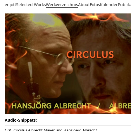
enjott
Selected Works
Werkverzeichnis
About
Fotos
Kalender
Publik
Audio-Snippets:
01. Circulus Albrecht Mayer und Hansjoerg Albrecht