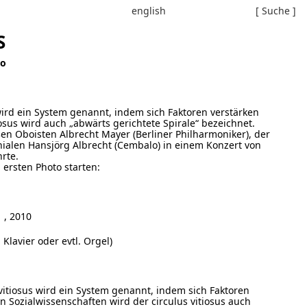
english
[ Suche ]
S
lo
, wird ein System genannt, indem sich Faktoren verstärken
osus wird auch „abwärts gerichtete Spirale“ bezeichnet.
 Oboisten Albrecht Mayer (Berliner Philharmoniker), der
len Hansjörg Albrecht (Cembalo) in einem Konzert von
rte.
m ersten Photo starten:
 , 2010
lavier oder evtl. Orgel)
 vitiosus wird ein System genannt, indem sich Faktoren
 Sozialwissenschaften wird der circulus vitiosus auch