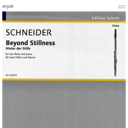
enjott
Home
Selected Works
Werkverzeichnis
About
Fotos
Kalender
Publikationen
Notizen
Feed