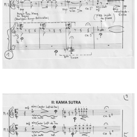
Evolution entstammen vor allem dem Buch von Vatsayayana
Mallanaga und sind in der Öffentlichkeit vor allem als
vulgarisierte Texte zu Sexualität und Erotik bekannt. In den
Tempeln des Hinduismus wie auch in den daoistischen Texten
zur Sexualität geht es unmißverständlich um konkrete Lust und
Leidenschaft. Jedoch geht es im Hintergrund um eine
Transformation der Lebensfreude in Göttliche und um eine
Anleitung, zu einem auch in der materiellen Welt erfüllten
Leben des Körpers.
3: Diamant Sutra ist die „Diamanten spaltende Vollkommenheit
der Weisheit“ aus einer Predigt Buddhas. Es stammt aus dem
ersten Jahrhundert unserer Zeitrechnung und ist ein in
Ostasien – und gerade auch in der Zen-Tradition –
einflussreicher Text. Dieser umfasst 32 Abschnitte. Seine
Rezitation dauert 45 Minuten. Die zentrale Gleichung „Leere =
Form / Form = Leere“ führt auch hier zur Weisheit, dass die
Leerheit aller Phänomene („all beings… are beeingless“) zur
Erleuchtung führt. Mit der Welt der Formen, Namen und
wahrnehmbaren Fassaden betrügen wir uns, denn alles ist
Nichts („the logic of not“). Wahre Bedeutung kann nur jenseits
der Gedanken und Worte liegen. Das musikalische Material
beruht im Diamant Sutra auf dem Umgang mit der Skala des
„Rag Todi“ (C – Db – Eb – F# - G – Ab – B – C). Am Ende erklingt
als vowel colorations (in die Flöte hineingesprochen mit freiem
Fingering) das essentiell passende Mantra: „Gate – Gate –
Paragate – Parasamagate – Bodhi Svaha“ (Gegangen,
Hinübergegangen, ganz hinübergegangen, O welch ein