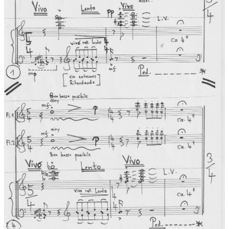
Erwachen, Segen“.
Widmung:
...dem polnischen Flötenduo Agata & Lukasz Dlugosz
herzlich gewidmet
Uraufführung:
17.06.2023 , Brannenburg /im Inntal
Uraufführung Interpreten:
Elisabeth Weinzierl und Edmund
Wächter (Flöten), Eva Schieferstein (Klavier) am 17. Juni 2023 in
der Michaelskirche Brannenburg
Die Zitate unten bei den Fotos zu "STILLE" entstammen dem
Buch STILLNESS SPEAKS von Eckhart Tolle (Vancouver/Kanada
2003); deutsch STILLE SPRICHT (Arkana Verlag München 2003),
übersetzt von Erika Ifang
Tonträger:
Ambiente Audio, 2025
Tonträger Interpreten:
CD-Titel "REFLECTING MOONS" mit
Agata Kielar-Dlugosz und Lukasz Dlugosz (Flöten) Andreas
Skouras (Piano)