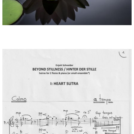
vom Ego dominierten Lebensstils liegen. Schlüssel zu dieser
Welt ist die „Stille“, die einen inneren Raum zu öffnen weiß, in
dem dann Erkenntnis und wahre Kreativität manifest werden
können.
Auch in der modernen Spiritualität ist diese Thematik von
hoher Bedeutung. Autoren wie Eckhart Tolle weisen explizit auf
die Weisheit der Sutras, die es in unsere Zeit einzuholen gilt.
Deshalb sind zur Einführung gerne zwei Bücher von Eckhart
Tolle empfohlen: "Stillness Speaks" ("Stille Spricht") von 2003,
oder "A New Earth" "Eine neue Erde") von 2005.
Zu den einzelnen Sätzen:
1: Herz Sutra als das Sutra der höchsten Weisheit ist das am
meisten rezitierte, kopierte und studierte Schriftstück des
ostasiatischen Buddhismus. Es gilt als knappste
Zusammenfassung der 600bändigen Lehre Buddhas auf nur
einer Seite. Im Mittelpunkt steht die „Leere“ als fundamentales
Wesen aller Dinge, das „Sunyata“ des Sanskrit als Freiheit von
jeder Anhaftung und von jeder Konditionierung des Denkens.
Der vollständige Titel meint „Die Essenz des erhabenen
Hinübergelangens ans jenseitige Ufer der Weisheit“. Die
spirituelle Erfahrung liegt darin, die „Form als Leere – und die
Leere als Form“ zu erkennen. Das musikalische Material beruht
hier auf einem freien Umgang mit der Skala des „Rag Shree“ (E
– F – G# – A# - B – C – D# – E).
2: Kama Sutra als Verse des Verlangens und der Kraft der