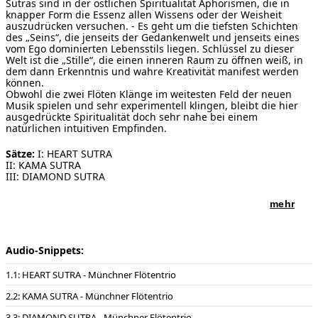
Sutras sind in der östlichen Spiritualität Aphorismen, die in
knapper Form die Essenz allen Wissens oder der Weisheit
auszudrücken versuchen. - Es geht um die tiefsten Schichten
des „Seins“, die jenseits der Gedankenwelt und jenseits eines
vom Ego dominierten Lebensstils liegen. Schlüssel zu dieser
Welt ist die „Stille“, die einen inneren Raum zu öffnen weiß, in
dem dann Erkenntnis und wahre Kreativität manifest werden
können.
Obwohl die zwei Flöten Klänge im weitesten Feld der neuen
Musik spielen und sehr experimentell klingen, bleibt die hier
ausgedrückte Spiritualität doch sehr nahe bei einem
natürlichen intuitiven Empfinden.
Sätze:
I: HEART SUTRA
II: KAMA SUTRA
III: DIAMOND SUTRA
Dauer:
15 Minuten
mehr
Notenausgabe:
Schott Music , ED 23619 , 2022
Audio-Snippets:
Besetzung:
2 Konzertflöten und Klavier.
Das Klavier als Begleitinstrument kann auch ersetzt werden
1: HEART SUTRA - Münchner Flötentrio
durch Orgel oder Streichquintett oder ein kleines Ensemble wie
z.B.: „Harfe, Violoncello und Percussion (incl. Marimbaphon)“
2: KAMA SUTRA - Münchner Flötentrio
oder „Klavier, Viola und Percussion“ oder „Orgel, Percussion und
Elektronik“. Jede kreative und atmosphärisch passende
3: DIAMOND SUTRA - Münchner Flötentrio