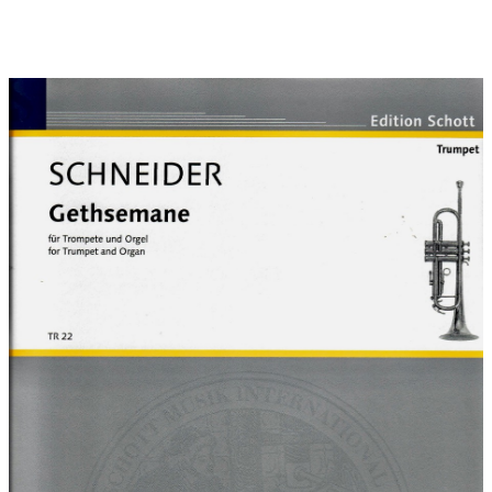
Die freischwingende (fast endlos zu atmende) Linie der
Trompete verweist auf die schon von allem Irdischen losgelöste
Geistigkeit Jesu, der inmitten seiner Jüngerschar sich seiner
Singularität und Einsamkeit bewusst wird.
Formaler Aufbau:
Introduktion - Gebet I - Lento e liberamente ? Gebet II -
Agitato, ma oppresso - Gebet III
Die zitierten Bibelstellen:
Matthäus 26/38: "Meine Seele ist betrübt bis an den Tod.
Bleibet bei mir und wachet!"
Mt. 26/38: Tristis est anima mea usque ad mortum, sustinete
hic et vigilate mecum.
Lukas 22/44: "Es ward aber sein Schweiß wie Blutstropfen, die
fielen auf die Erde."
Lc 22/44: Sudor eius sicut guttae sanguinis decurrentis in
terram.
Matthäus 26/45: "Siehe, die Stunde ist hier, dass des Menschen
Sohn in der Sünder Hände überantwortet wird".
Mt 26/45: Ecce adpropinquavit hora et filius traditur in manus
peccatorum
Widmung:
Christoph Well herzlichst gewidmet, ...dessen