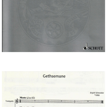
Multitalent und Musikalität ich seit über zwanzig Jahren zutiefst
bewundere.
Uraufführung:
08.12.2006 , Münster Ingolstadt / Ingolstädter
Orgeltage 2006
Uraufführung Interpreten:
Franz Hauk (Orgel) - Christoph Well
(Trompete)
Italienische Erstaufführung am 31.7.2007 im Dom Brixen mit
Christoph Braun (Trompete) und Franz Hauk (Orgel)
CD-Einspielung 2020 mit Reinhold Friedrich auf ambiente audio
Uraufführung Presseberichte:
Donaukurier Ingoldstadt: Eine
geheimnisvoll-mulmige Atmosphäre erfüllt das gotische
Kirchenschiff des Ingolstädter Münsters. Über einem düsteren
Klangteppich der tiefen Orgelregister erhebt sich die zaghaft
flehende, geradezu deklamatorisch insistierende Stimme einer
Trompete. Vor dem inneren Auge erscheint die Kulisse eines in
das letzte Dämmerlicht gehüllten Gartens. Die heraufziehende
Bedrohung ist greifbar nahe. Am Wochenende erlebte
'Gethesemane', das neue Werk des Ko9mponisten Enjott
Schneider, seine Uraufführung im Rahmen der Ingolstädter
Orgeltage. Und die stimmungsmalenden Klangfarben, die
Schneider verwendet, lassen den Filomkomponisten deutlich
erkennen.