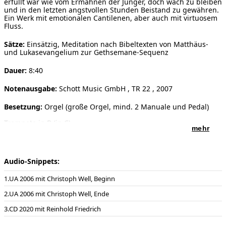
erfüllt war wie vom Ermahnen der Jünger, doch wach zu bleiben
und in den letzten angstvollen Stunden Beistand zu gewähren.
Ein Werk mit emotionalen Cantilenen, aber auch mit virtuosem
Fluss.
Sätze:
Einsätzig, Meditation nach Bibeltexten von Matthäus-
und Lukasevangelium zur Gethsemane-Sequenz
Dauer:
8:40
Notenausgabe:
Schott Music GmbH , TR 22 , 2007
Besetzung:
Orgel (große Orgel, mind. 2 Manuale und Pedal)
Trompete in B (in C)
mehr
Soloinstrumente:
Orgel, Trompete (B)
Vorwort:
Das Werk thematisiert Stimmung und Geschehen des
Audio-Snippets:
letzten Auftritts Jesu vor seiner Gefangennahme im Garten
Gethsemane. In den Evangelien wird einheitlich berichtet, dass
UA 2006 mit Christoph Well, Beginn
dieses Geschehen von inständigem dreimaligem Beten ebenso
erfüllt war wie vom Ermahnen der Jünger, doch wach zu bleiben
UA 2006 mit Christoph Well, Ende
und in den letzten angstvollen Stunden Beistand zu gewähren.
Auf Basis einer 12Ton-Reihe sind Motive und vor allem eine
CD 2020 mit Reinhold Friedrich
Chaconne abgeleitet, durch die das wiederkehrende Moment
des inständigen und verzweifelten Betens darstellbar wurde.