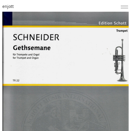
enjott
Home
Selected Works
Werkverzeichnis
About
Fotos
Kalender
Publikationen
Notizen
Feed