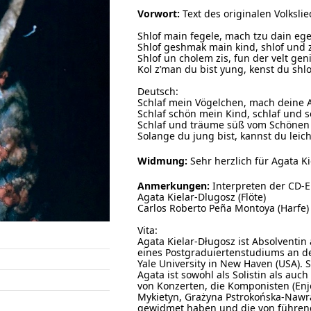
Vorwort:
Text des originalen Volksli
Shlof main fegele, mach tzu dain egele
Shlof geshmak main kind, shlof und za
Shlof un cholem zis, fun der velt genis
Kol z’man du bist yung, kenst du shlo
Deutsch:
Schlaf mein Vögelchen, mach deine Au
Schlaf schön mein Kind, schlaf und se
Schlaf und träume süß vom Schönen de
Solange du jung bist, kannst du leich
Widmung:
Sehr herzlich für Agata K
Anmerkungen:
Interpreten der CD-E
Agata Kielar-Dlugosz (Flöte)
Carlos Roberto Peña Montoya (Harfe)
Vita:
Agata Kielar-Długosz ist Absolventi
eines Postgraduiertenstudiums an d
Yale University in New Haven (USA). S
Agata ist sowohl als Solistin als auc
von Konzerten, die Komponisten (Enj
Mykietyn, Grażyna Pstrokońska-Nawrat
gewidmet haben und die von führend