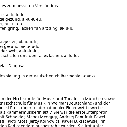
edes zum besseren Verständnis:
, ai-lu-lu-lu,
i gezund, ai-lu-lu-lu,
, ai-lu-lu-u.
fen gring, lachen fun altzding, ai-lu-lu.
gen zu, ai-lu-lu-lu,
i gesund, ai-lu-lu-lu,
r Welt, ai-lu-lu-lu,
t schlafen und über alles lachen, ai-lu-lu.
ielar-Dlugosz
inspielung in der Baltischen Philharmonie Gdanks:
n an der Hochschule für Musik und Theater in München sowie
er Hochschule für Musik in Weimar (Deutschland) und der
ie ist Preisträgerin internationaler Flötenwettbewerbe.
h als Kammermusikerin aktiv. Sie war die erste Interpretin
ott Schneider, Mendi Mengjiqi, Andrzej Panufnik, Paweł
il, Piotr Moss, Jerzy Kornowicz, Paweł Łukaszewski) ihr
en Radiosendern ausgestrahlt wurden. Sie trat unter