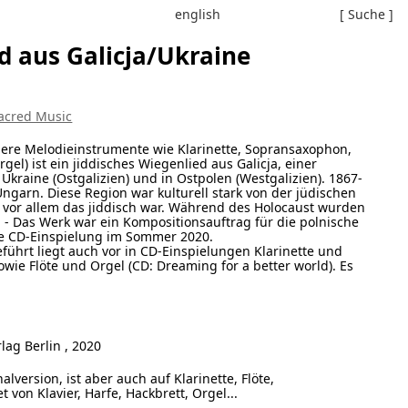
english
[ Suche ]
d aus Galicja/Ukraine
Sacred Music
dere Melodieinstrumente wie Klarinette, Sopransaxophon,
rgel) ist ein jiddisches Wiegenlied aus Galicja, einer
 Ukraine (Ostgalizien) und in Ostpolen (Westgalizien). 1867-
ngarn. Diese Region war kulturell stark von der jüdischen
 vor allem das jiddisch war. Während des Holocaust wurden
 - Das Werk war ein Kompositionsauftrag für die polnische
ine CD-Einspielung im Sommer 2020.
führt liegt auch vor in CD-Einspielungen Klarinette und
owie Flöte und Orgel (CD: Dreaming for a better world). Es
lag Berlin , 2020
alversion, ist aber auch auf Klarinette, Flöte,
von Klavier, Harfe, Hackbrett, Orgel...