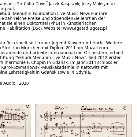
ansons, Sir Colin Davis, Jacek Kaspszyk, Jerzy Maksymiuk,
ing auf.
 Yehudi Menuhin Foundation Live Music Now. Für ihre
e zahlreiche Preise und StipendienSie lehrt an der
t sie einen Doktortitel (PhD) in künstlerischen
ne Habilitation (DSc). Website: www.agatadlugosz.pl
a Rica spielt seit früher Jugend Klavier und Harfe. Weitere
lga Storck in München mit Diplom 2011 am Mozarteum
ederabende und arbeite international mit Orchestern, erhielt
tiftung "Yehudi Menuhin Live Music Now". Seit 2012 erster
Philharmonie F. Chopin in Gdańsk. Im Jahr 2014 schloss er
r Karol-Szymanowski-Musikakademie in Kattowitz mit
e Lehrtätigkeit in Gdańsk sowie in Gdynia.
e Audio, 2020