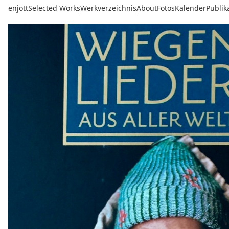
enjott
Selected Works
Werkverzeichnis
About
Fotos
Kalender
Publik