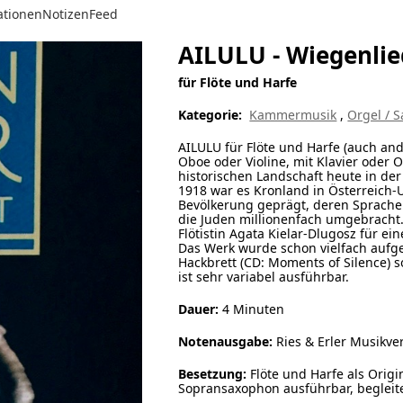
ationen
Notizen
Feed
AILULU - Wiegenlie
für Flöte und Harfe
Kategorie:
Kammermusik
,
Orgel / 
AILULU für Flöte und Harfe (auch an
Oboe oder Violine, mit Klavier oder O
historischen Landschaft heute in der
1918 war es Kronland in Österreich-U
Bevölkerung geprägt, deren Sprache
die Juden millionenfach umgebracht.
Flötistin Agata Kielar-Dlugosz für e
Das Werk wurde schon vielfach aufge
Hackbrett (CD: Moments of Silence) s
ist sehr variabel ausführbar.
Dauer:
4 Minuten
Notenausgabe:
Ries & Erler Musikver
Besetzung:
Flöte und Harfe als Origin
Sopransaxophon ausführbar, begleitet 