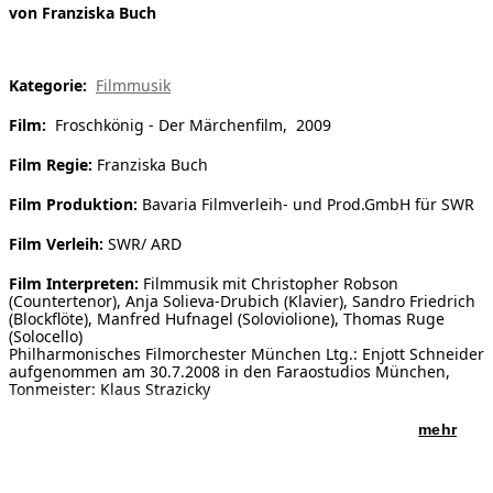
von Franziska Buch
[ Suche ]
english
Kategorie:
Filmmusik
Film:
Froschkönig - Der Märchenfilm, 2009
Film Regie:
Franziska Buch
Film Produktion:
Bavaria Filmverleih- und Prod.GmbH für SWR
Film Verleih:
SWR/ ARD
Film Interpreten:
Filmmusik mit Christopher Robson
(Countertenor), Anja Solieva-Drubich (Klavier), Sandro Friedrich
(Blockflöte), Manfred Hufnagel (Soloviolione), Thomas Ruge
(Solocello)
Philharmonisches Filmorchester München Ltg.: Enjott Schneider
aufgenommen am 30.7.2008 in den Faraostudios München,
Tonmeister: Klaus Strazicky
mehr