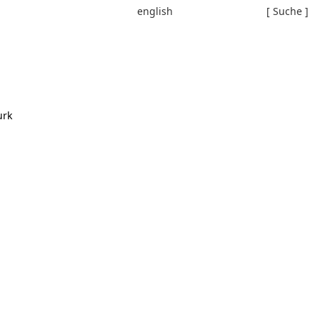
english
[ Suche ]
urk