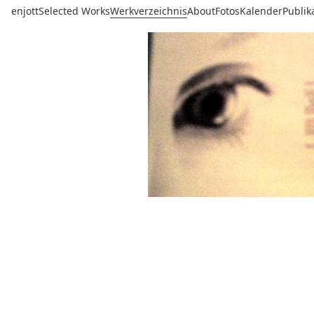
enjott
Selected Works
Werkverzeichnis
About
Fotos
Kalender
Publik