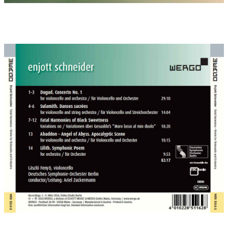
sumerische Name eines alten orientalischen Vogelgottes aus
Adler und Falke. Als sumerischer Anzu oder Im-Dugud wurde er
auch mit Löwenkopf dargestellt. In der Türkei ist er als „Togrul“,
in Ungarn als „Turul“ bekannt. Er sitzt auf dem Lebensbaum
über den Geistern ungeborener Kinder, die ebenfalls
Vogelgestalt haben. Der Sage nach ist Emeshe von diesem
Vogel im Traum geschwängert worden und hat mit ihrem so
gezeugten Sohn Álmos den Urahn der ungarischen Könige
gestellt. Das Konzert für Violoncello greift in archaischen
Szenarien einige der Sagenbilder auf: den dunkel-erotischen
Befruchtungskampf, den entmaterialisierten Gesang der
Ungeborenen, die Vision eines Lebens in Adler-Freiheit.
SULAMITH. DANSES SACRÉES wurde ebenfalls vom
Widmungsträger László Fenyö mit dem Südwestdeutschen
Kammerorchester (Ltg.: Johannes Klumpp) im Rahmen der
Cello-Akademie Rutesheim 2014 uraufgeführt. Das an Sulamith
gerichtete und Salomo zugeschriebene “Hohelied der Liebe”,
auch “Lied der Lieder” genannt, gehört zu den
geheimnisvollsten Texten der Bibel. Ist die Figur des Salomo
selbst schon rätselhaft, so ist die Figur der “Braut” noch
rätselhafter. Augustinus und viele andere Exegeten sahen in
diesem glühenden Feuerwerk der Sinne eine Allegorie der
mystischen Vereinigung der Seele mit Gott, andere erkannten
arabische Hochzeitsriten oder kultmythologisch die Verbindung
der alten Vegetationsgottheiten Ischtar und Tammuz. Das
Johannesevangelium zieht viele Parallelen zur Auferstehung,
als Maria Magdalena vom ‘Gärtner’, der Jesus selber war, mit