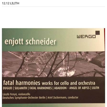
------------------------------------------------------------------------
12 LILITH
Vorwort:
Enjott Schneider:
Zwischen der Magie des Schönen Tons und virtuoser
Klangzauberei
Aus dem Geiste der Oper wurde im 17. Jahrhundert ein
Musikinstrument erschaffen, das dem Klangideal des Belcanto-
Tenors verpflichtet war und ausdrücklich für den solistischen
Ausdruck (noch nicht für eine Verwendung im Ensemble)
bestimmt war: das Violoncello. Vor genau 350 wurde es 1665 in
den „Sonate a due e a tre“ op. 4 des Giulio Ceasre Arresti als
Soloinstrument erwähnt. Seitdem fasziniert es Zuhörer, Musiker
und eben – so wie mich - auch Komponisten: es eignet sich
mehr als jedes andere Musikinstrument zur Darstellung
virtuoser Klangtechnik wie zum intensiven „Singen“ von
melischer Linien. Die timbrale Nähe zur männlichen
Tenorstimme ist unüberhörbar und führt zur melodischen
Intensität ohnegleichen. Wenn dann noch ein Solist vom Format
eines László Fenyö auf den Plan tritt, dann ist das Fest einer
sinnlichen Explosion sozusagen garantiert.
Zu den Werken:
Das Cellokonzert DUGUD ist für den Widmungsträger László
Fenyö komponiert und wurde 2011 bei der Cello-Akademie
Rutesheim von ihm und der Württembergischen Philharmonie
Reutlingen (Ltg.: Christoph Adt) uraufgeführt. „DUGUD“ ist der