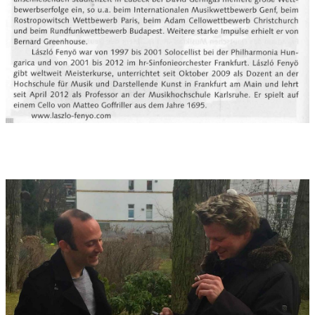
als erste Frau Adams interpretiert. Man könnte sie musikalisch
als Phantasiewesen, sehr anziehende und rätselhafte Frau
„malen“….. fast eine Art Scheherazade. Ihren Ursprung hat
Lilith in der babylonischen Mythologie als „Windgeist“,
Nachtgespenst“, „Nachtschwalbe“. Die einzige Erwähnung der
Lilith in der Bibel erfolgt bei Jesaja 34,14: ‚Es werden Wildkatzen
auf Schakale treffen, ein ziegenbehaarter Dämon wird seine
Gefährten rufen und dort wird auch die Lilith verweilen und
ihre Behausung finden’. In dem patriarchalisch ausgerichteten
Juden- und Christentum wird Lilith deshalb so wenig
wertgeschätzt, weil sie immer auch als Symbol für weibliche
Emanzipation und Gleichberechtigung galt. Sie verkörpert in
einem archaischen Sinn die mächtige dunkle Seite der Frau, die
wie viele archaische Göttinnen gleichzeitig Lebensspenderin
und Todbringerin waren.
Tonträger:
WERGO WER 5116-2 LC00846, 2016
Tonträger Interpreten:
László Fenyö, cello
Deutsches Symphonie-Orchester Berlin / Ariel Zuckermann,
conductor
--------------------------------------------------------------------------------