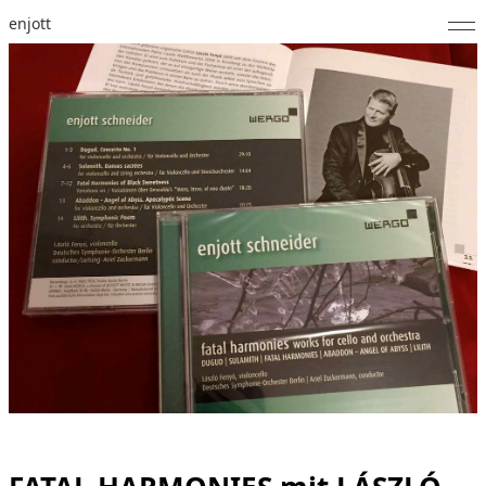
enjott
Home
Selected Works
Werkverzeichnis
About
Fotos
Kalender
Publikationen
Notizen
Feed