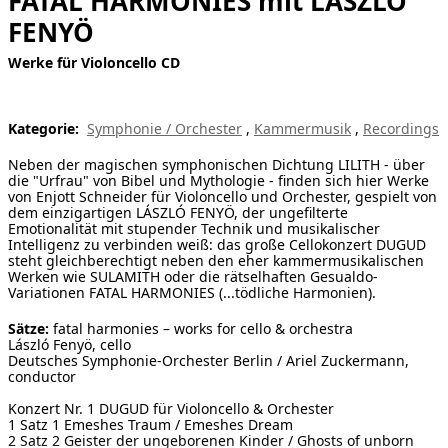
FATAL HARMONIES mit LÁSZLÓ
FENYÖ
[ Suche ]
Werke für Violoncello CD
english
Kategorie:
Symphonie / Orchester
,
Kammermusik
,
Recordings
Neben der magischen symphonischen Dichtung LILITH - über
die "Urfrau" von Bibel und Mythologie - finden sich hier Werke
von Enjott Schneider für Violoncello und Orchester, gespielt von
dem einzigartigen LÁSZLÓ FENYÖ, der ungefilterte
Emotionalität mit stupender Technik und musikalischer
Intelligenz zu verbinden weiß: das große Cellokonzert DUGUD
steht gleichberechtigt neben den eher kammermusikalischen
Werken wie SULAMITH oder die rätselhaften Gesualdo-
Variationen FATAL HARMONIES (...tödliche Harmonien).
Sätze:
fatal harmonies – works for cello & orchestra
László Fenyö, cello
Deutsches Symphonie-Orchester Berlin / Ariel Zuckermann,
conductor
Konzert Nr. 1 DUGUD für Violoncello & Orchester
1 Satz 1 Emeshes Traum / Emeshes Dream
2 Satz 2 Geister der ungeborenen Kinder / Ghosts of unborn