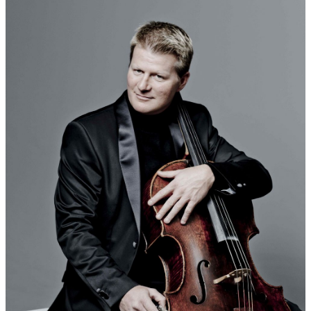
mio duolo aus seinem Todesjahr 1613 (aus dem 6.
Madrigalbuch). Die plakativen Akkordfolgen Cis-Dur / a-moll / H-
Dur/ G-Dur werden leitmotivisch aufgegriffen und in Nr. 1
PROLOG vorgestellt. In Nr. 6 PASSACAGLIA DELLA MORTE
werden sie zu einer achttaktigen Passacaglia-Folge ergänzt.
Diese Schlußmusik nimmt in ihrem Wanken, Gleiten und
Glissandieren auch Bezug auf die überlieferte grausame
Ermordung seines Kindes: in einer Schaukel im Hof des
Schlosses festgezurrt wurde es mit Chor-Harmonien über Tage
beschallt... bis es starb.
Bei ABADDON – ENGEL DES ABGRUNDS – wiederum László
Fenyö sozusagen auf den Leib komponiert - wird auf der
vorliegenden CD die umfangreichste Besetzung (verbunden mit
regelrechter Orchestervirtuosität) verlangt. - „Abaddon“ ist im
biblischen Kontext eine rätselhafte Kreatur, die auch im Bereich
der Heavy Metal Music und der Illustratoren von Phantasy-
Literatur schon extrem inspirierte und zu archaisch-magischen
Ausdruckswelten führte. Das Wort ist eine Zusammensetzung
des griechischen „abaton“ (Grube) und des hebräischen „abad“
(Vertilgung, Untergang, Abgrund). Man findet es im Alten
Testament (Buch Hiob und in den Psalmen 28,22 sowie 88,11)
im Zusammenhang mit dem Totenreich „Scheol“. Im Neuen
Testament ist mit „Abaddon“ vor allem im 9. Kapitel der
Apokalypse der „Engel des Abgrund“ bezeichnet, dem ein
Schreckensszenario zugeordnet ist: ...er tat den Brunnen des
Abgrunds auf, und es ging auf ein Rauch aus dem
Brunnen....und aus dem Rauch kamen Heuschrecken auf die