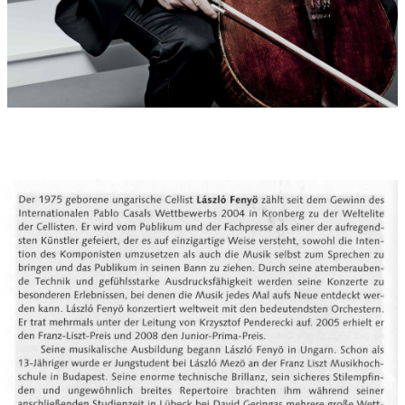
Erde; und ihnen ward Macht gegeben, wie die Skorpione auf
Erden Macht haben.... Und es ward ihnen gegeben, daß sie
nicht töteten, sondern sie quälten fünf Monate lang.... und in
den tagen werden die Menschen den Tod suchen, und nicht
finden; werden begehren zu sterben, und der Tod wird vor
ihnen fliehen...und ihre Zähne waren wie die der Löwen; und
hatten Panzer wie eiserne Panzer, und das Rasseln ihrer Flügel
wie das Rasseln an den Wagen vieler Rosse, die in den Krieg
laufen; und hatten Schwänze gleich den Skorpionen... Und
hatten über sich einen König, den Engel des Abgrunds, des
Name heißt auf hebräisch Abaddon.
Die Rezeption dieser surrealen Bibelstelle hat zu heterogenen
Interpretationen geführt. Okkultisten sahen in Abaddon einen
mächtigen Dämon oder den Satan selber. Andere sahen in ihm
den Erzengel Michael, den Drachenbezwinger. Wieder andere
sahen in ihm Jesus, weil im 20. Kapitel der Apokalypse
schließlich von einem Engel gesprochen wird, der den
Schlüssel zum Abgrund hat und den Satan in diesen
hineinwirft.
LILITH. SYMPHONIC POEM ist ein Kompositionsauftrag von
„Yehudi Menuhin, LIVE MUSIC NOW e.V. Augsburg“ und ist
„Dem Andenken Yehudi Menuhins zu seinem 100. Geburtstag
gewidmet“. Die Uraufführung erfolgte am 1. Mai 2016 in der
Synagoge Augsburg mit dem Leopold-Mozart-
Symphonieorchester der Augsburger Universität (Tlg.: Ludwig
Schmalhofer). - Lilith ist eine auf die Sumerer zurückgehende
und im ganzen Orient verbreitete Frauenfigur, Dämonin, auch