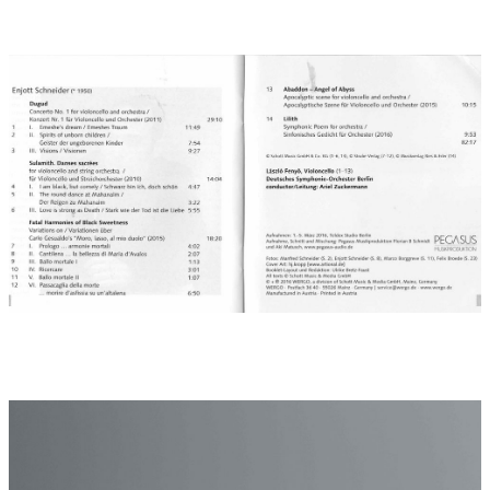
“Maria!” angesprochen wurde, erzählt der Evangelist “Die
wendet sich um”. Der paradiesische Garten, in dem Sulamith
ihre unendliche Schönheit zeigt, verweist so auf Jesus und
letztendlich auf den Garten des Paradieses: ‘Garten’ ist eine
durchgängige Metapher der Bibel. Eine der modernsten
Deutungen gab Paul Celan in seinem 1944 in Czernowitz
verfassten Gedicht “Todesfuge”, worin Sulamith die Ur-Rolle des
jüdischen Opfers verkörpert. All diese geheimnisvollen Facetten
gehen in die Form des “Danse sacrée” ein, wo die Körperlichkeit
des Tanzen einem existentiellen Inhalt anscheinend
widersprüchlich begegnet.
FATAL HARMONIES OF BLACK SWEETNESS ist dem Cellisten
Julius Berger gewidmet und wurde von ihm am Palmsonntag
2015 in Herrsching am Ammersee mit dem Collegium
Bratananium (Ltg.: Johannes X. Schachtner) uraufgeführt. -
Carlo Gesualdo (1560-1613) ist eine der kühnsten wie
rätselhaftesten Komponistenfiguren. Seine Madrigalkunst weist
harmonisch weit in Wagnersche Zeiten vor und ist für seine
Epoche beispiellos. Hintergrund des „Todes“ und „Schmerzes“
als permanentes Motiv des Komponierens ist seine Ermordung
der eigenen bildschönen Ehefrau Maria d’Avalos, wonach er in
Depression und Isolation verfiel... und eben eine Radikalität des
Tonsatzes etablierte, die nur vor diesem Hintergrund
verständlich ist.
Die vorliegende Komposition greift die dunkle Süße auf, die
Gesualdos Madrigalkunst beherrscht und die in keinem seiner
Madrigale so auf den Punkt gebracht ist wie in Moro, lasso, al