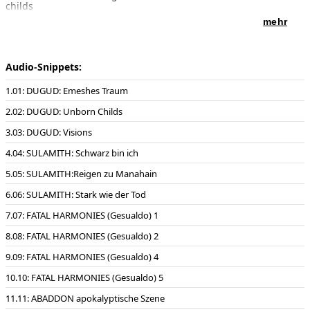
childs
3 Satz 3 Visionen
mehr
SULAMITH Danses sacrées für Violoncello und Streicher
4 I: „Schwarz bin ich, doch schön“
5 II: Der Reigen zu Mahanaim
Audio-Snippets:
6 III: Stark wie der Tod ist die Liebe
01: DUGUD: Emeshes Traum
FATAL HARMONIES OF BLACK SWEETNESS.
Variations on Gesualdos „Moro lasso al mio duolo“
02: DUGUD: Unborn Childs
7 I: Prologo ...armonie mortali
8 II: Cantilena: La belezza die Maria d’Avalos
03: DUGUD: Visions
9 III: Ballo Mortale (I)
10 IV: Ricercare
04: SULAMITH: Schwarz bin ich
11 V: Ballo Mortale (II)
12 VI: Passacaglia della Morte ...morire d’asifissia su un’altalena
05: SULAMITH:Reigen zu Manahain
13 ABADDON – ANGEL OF ABYSS. Apocalyptic scene for
06: SULAMITH: Stark wie der Tod
violoncello & orchestra
07: FATAL HARMONIES (Gesualdo) 1
14 LILITH. SYMPHONIC POEM for orchestra
08: FATAL HARMONIES (Gesualdo) 2
-----------------------------------------------------------------------
Tonaufnahme vom 1.-5. März 2016 Teldex Tonstudio Berlin
09: FATAL HARMONIES (Gesualdo) 4
Tontechnik: PEGASUS MUSIKPRODUKTION Florian B. Schmidt &
Aki Matusch
10: FATAL HARMONIES (Gesualdo) 5
Notenausgaben: 1-6 und 13 Schott-Music Mainz / 7-12 Strube-
11: ABADDON apokalyptische Szene
Verlag München / 14 Ries & Erler Musikverlag Berlin