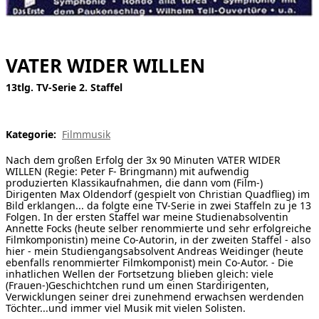
[ Suche ]
english
VATER WIDER WILLEN
13tlg. TV-Serie 2. Staffel
Kategorie:
Filmmusik
Nach dem großen Erfolg der 3x 90 Minuten VATER WIDER
WILLEN (Regie: Peter F- Bringmann) mit aufwendig
produzierten Klassikaufnahmen, die dann vom (Film-)
Dirigenten Max Oldendorf (gespielt von Christian Quadflieg) im
Bild erklangen... da folgte eine TV-Serie in zwei Staffeln zu je 13
Folgen. In der ersten Staffel war meine Studienabsolventin
Annette Focks (heute selber renommierte und sehr erfolgreiche
Filmkomponistin) meine Co-Autorin, in der zweiten Staffel - also
hier - mein Studiengangsabsolvent Andreas Weidinger (heute
ebenfalls renommierter Filmkomponist) mein Co-Autor. - Die
inhatlichen Wellen der Fortsetzung blieben gleich: viele
(Frauen-)Geschichtchen rund um einen Stardirigenten,
Verwicklungen seiner drei zunehmend erwachsen werdenden
Töchter...und immer viel Musik mit vielen Solisten.