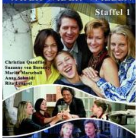
Film Interpreten:
Solisten und dem Philharmonischen
Filmorchester Muenchen, Leitung: Enjott Schneider und
Andreas Weidinger; aufgenommen in den Bavaria Tonstudios
München, Tonmeister: Jan Piepenstock und Ulrich Kraus