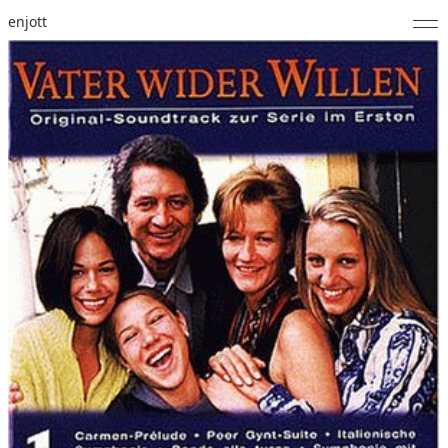
enjott
Home
Selected Works
Werkverzeichnis
About
Fotos
Kalender
Publikationen
Notizen
Feed