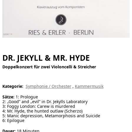
[ Suche ]
english
DR. JEKYLL & MR. HYDE
Doppelkonzert für zwei Violoncelli & Streicher
Kategorie:
Symphonie / Orchester
,
Kammermusik
Sätze:
1: Prologue
2: „Good“ and „evil“ in Dr. Jekylls Laboratory
3: Foggy London: Carew is murdered
4: Mr. Hyde, the hunted outlaw (Scherzo)
5: Manic depression, Metamorphosis and Suicide
6: Epilogue
Dauer:
18 Minuten