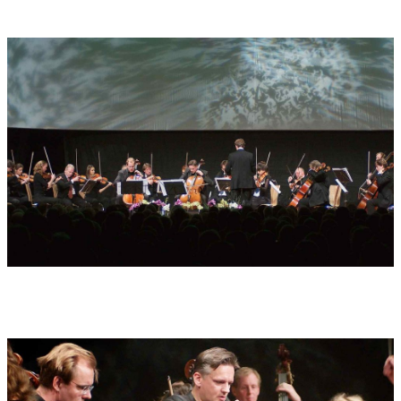
exquisite Dramaturgie für ein Doppelkonzert mit zwei Cellli:
Meist sind „Gut“ und „Böse“ zu unterscheiden, bisweilen aber –
und das sind die interessantesten Momente der Duopartner –
verschwimmen in der Schizophrenie die Kontraste und führen
auch musikalisch zu einem Identitätsverlust.
Widmung:
Den Uraufführungs-Solisten Jens Peter Maintz und
Wolfgang Emmanuel Schmidt herzlich gewidmet.
Uraufführung:
27.10.2013 , Rutesheim b. Stuttgart
Uraufführung Interpreten:
Uraufführung: 27. Oktober 2013 im Eröffnungskonzert 2013 der
Cello-Akademie-Rutesheim, mit Jens Peter Maintz, Wolgang
Emmanuel Schmidt und dem Stuttgarter Kammerorchester,
Ltg.: Aurélien Bello
Tonträger:
WERGO WER 5113-2, 2015
Tonträger Interpreten:
aufgenommen auf der WERGO CD 5113-
2 SOUL PAINTINGS - SEELENGEMÄLDE (erschienen2015) mit
Cello Duello / Wolfgang Emanuel Schmidt und Jens Peter Maintz
und dem Deutschen Symphonieorchester DSO Berlin, Ltg.:
Wolfgang Lischke
_______________________
Die folgenden Hörbeispiele sind dieser CD-Aufnahme