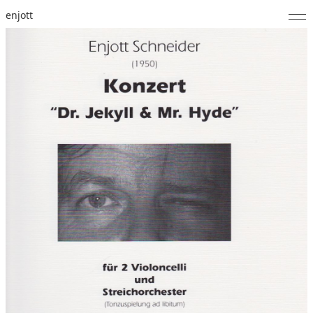
enjott
Home
Selected Works
Werkverzeichnis
About
Fotos
Kalender
Publikationen
Notizen
Feed