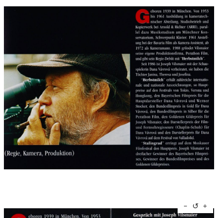
↺
−
+