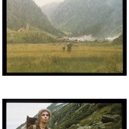
Tonträger Interpreten:
Hubert von Goisern (Flöten,
Trommeln,Stimme), Sabine Kapfinger (Stimme), Harald Feller
(Orgel der Pfarrkirche Erding bb. München und im Salzburger
Dom), Enjott Schneider (Keyboard und electronics), Konzertchor
München, Ltg: Enjott Schneider, Mitglieder der Münchner
Philharmoniker, Ltg: Enjott Schneider.
Die Orgeltoccata wurde eingespielt von Harald Feller auf der CD
'Klänge des Lichts' und von Felix Hell auf der CD 'Orgelgiganten'
(siehe CDs), dann nochmals von Harald Feller auf der CD
PHANTOMES bei Öhms Classic und von Hansjörg Albrecht
(Label ambiente Audio)
Film:
1999
Film Regie:
Joseph Vilsmaier
Film Produktion:
Perathon-, B.A.-, Kuchenreuther-, Iduna
Filmproduktion, Dor-Film Wien
Film Verleih:
Senator Film
Film Interpreten:
komponiert mit Hubert von Goisern,
aufgenommen mit Harald Feller (Orgel), vielen Solisten, Chor
und Orchester (Mitglieder der Münchner Philharmoniker. Ltg.
Enjott Schneider) im Zauberwald Goisern, in den Arco Studios
München, im cap-à-pié - Studio Regensburg, Tonmeister Klaus