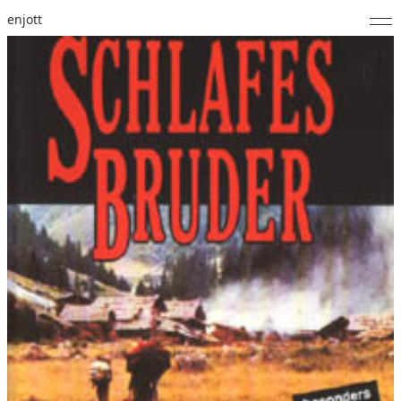
enjott
Home
Selected Works
Werkverzeichnis
About
Fotos
Kalender
Publikationen
Notizen
Feed