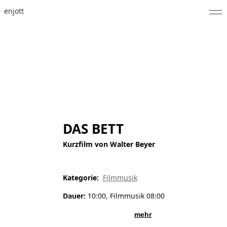
enjott
Home
Selected Works
Werkverzeichnis
About
DAS BETT
Fotos
Kurzfilm von Walter Beyer
Kalender
Publikationen
Kategorie:
Filmmusik
Notizen
Dauer:
10:00, Filmmusik 08:00
mehr
Feed