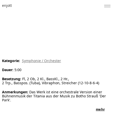
enjott
Home
Selected Works
Werkverzeichnis
About
Kategorie:
Symphonie / Orchester
Fotos
Dauer:
5:00
Kalender
Besetzung:
Fl, 2 Ob, 2 Kl., BassKl., 2 Hr.,
2 Trp., Basspos. (Tuba), Vibraphon, Streicher (12-10-8-6-4)
Publikationen
Anmerkungen:
Das Werk ist eine orchestrale Version einer
Bühnenmusik der Titania aus der Musik zu Botho Strauß 'Der
Notizen
Park'.
Feed
mehr