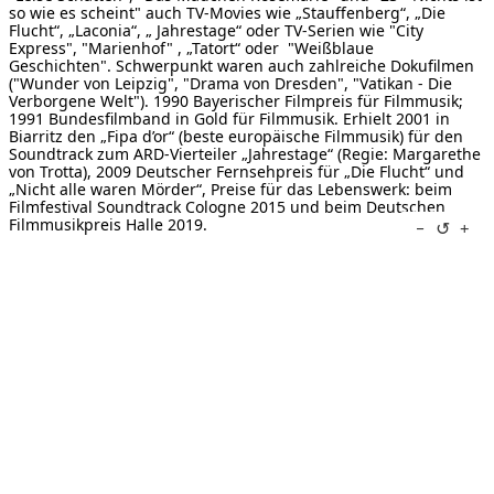
so wie es scheint" auch TV-Movies wie „Stauffenberg“, „Die
Flucht“, „Laconia“, „ Jahrestage“ oder TV-Serien wie "City
Express", "Marienhof" , „Tatort“ oder "Weißblaue
Geschichten". Schwerpunkt waren auch zahlreiche Dokufilmen
("Wunder von Leipzig", "Drama von Dresden", "Vatikan - Die
Verborgene Welt"). 1990 Bayerischer Filmpreis für Filmmusik;
1991 Bundesfilmband in Gold für Filmmusik. Erhielt 2001 in
Biarritz den „Fipa d’or“ (beste europäische Filmmusik) für den
Soundtrack zum ARD-Vierteiler „Jahrestage“ (Regie: Margarethe
von Trotta), 2009 Deutscher Fernsehpreis für „Die Flucht“ und
„Nicht alle waren Mörder“, Preise für das Lebenswerk: beim
Filmfestival Soundtrack Cologne 2015 und beim Deutschen
Filmmusikpreis Halle 2019.
↺
−
+
Sein Werk ist in über 100 CDs dokumentiert beim Label WERGO/
Schott Music, beim Label Ambiente Audio (Geistliche Musik und
Kammermusik) sowie seit 2022 beim Label „Solo Musica“, ferner
auf allen branchenüblichen Streaming-Portalen.
Typisch für das Schaffen ist eine extreme Vielseitigkeit von
Avantgarde bis Film und das Charakteristikum, aus
Gegensätzlichem kreatives Potential zu schlagen. Die kreative
Arbeit geht dabei immer parallel mit schriftstellerischer
Reflexion und kritischer Standortbestimmung ihres
kulturpsychologischen und soziologischen Stellenwertes. Ein
deutlicher Schwerpunkt liegt in der von Asien inspirierten
Musik, wovon viele Werke für traditionelle asiatische