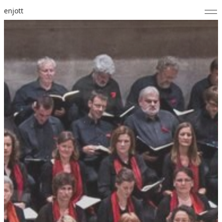
enjott
Home
Selected Works
Werkverzeichnis
About
Fotos
Kalender
Publikationen
Notizen
Feed