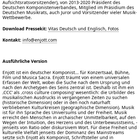
Aufsichtsratsvorsitzender), von 2013-2020 Präsident des
Deutschen Komponistenverbandes, Mitglied im Präsidium des
Deutschen Musikrats, auch Juror und Vorsitzender vieler Musik-
Wettbewerbe.
Download Pressekit:
Vitas Deutsch und Englisch, Fotos
Kontakt:
info@enjott.com
Ausführliche Version
Enjott ist ein deutscher Komponist... für Konzertsaal, Bühne,
Film und Musica Sacra. Enjott träumt von einem universalen
Erfassen der Welt, wobei die Suche nach dem Ursprung und
nach den Archetypen des Seins zentral ist. Deshalb ist ihm ein
‚CCC‘ als ‚cross culture composing‘ wesentlich: die Urbilder des
musikalischen Ausdrucks in vergangenen Zeiten zu suchen
(historische Dimension) oder in den noch naturhaft
verbliebenen Kulturkreisen (geographische Dimension). Musik
ist für ihn Sprache des Universums und der Freiheit. Musik
erreicht den Menschen in archaischer Unmittelbarkeit, auf den
Wegen der Intuition, des Herzens und des Unterbewusstseins, -
jenseits von Ratio oder diskursivem Wort. Für diese Freiheit und
kulturelle Vielfalt jenseits der Dominanz des Mainstreams
setzte sich Enjott als Komponist, Schriftsteller und in