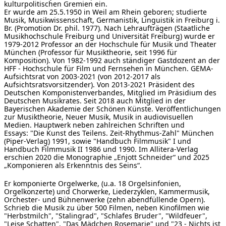
kulturpolitischen Gremien ein.
Er wurde am 25.5.1950 in Weil am Rhein geboren; studierte
Musik, Musikwissenschaft, Germanistik, Linguistik in Freiburg i.
Br. (Promotion Dr. phil. 1977). Nach Lehraufträgen (Staatliche
Musikhochschule Freiburg und Universität Freiburg) wurde er
1979-2012 Professor an der Hochschule für Musik und Theater
München (Professor für Musiktheorie, seit 1996 für
Komposition). Von 1982-1992 auch ständiger Gastdozent an der
HFF - Hochschule für Film und Fernsehen in München. GEMA-
Aufsichtsrat von 2003-2021 (von 2012-2017 als
Aufsichtsratsvorsitzender). Von 2013-2021 Präsident des
Deutschen Komponistenverbandes, Mitglied im Präsidium des
Deutschen Musikrates. Seit 2018 auch Mitglied in der
Bayerischen Akademie der Schönen Künste. Veröffentlichungen
zur Musiktheorie, Neuer Musik, Musik in audiovisuellen
Medien. Hauptwerk neben zahlreichen Schriften und
Essays: "Die Kunst des Teilens. Zeit-Rhythmus-Zahl" München
(Piper-Verlag) 1991, sowie "Handbuch Filmmusik" I und
Handbuch Filmmusik II 1986 und 1990. Im Allitera-Verlag
erschien 2020 die Monographie „Enjott Schneider“ und 2025
„Komponieren als Erkenntnis des Seins“.
Er komponierte Orgelwerke, (u.a. 18 Orgelsinfonien,
Orgelkonzerte) und Chorwerke, Liederzyklen, Kammermusik,
Orchester- und Bühnenwerke (zehn abendfüllende Opern).
Schrieb die Musik zu über 500 Filmen, neben Kinofilmen wie
"Herbstmilch", "Stalingrad", "Schlafes Bruder", "Wildfeuer",
"Leise Schatten", "Das Mädchen Rosemarie" und "23 - Nichts ist