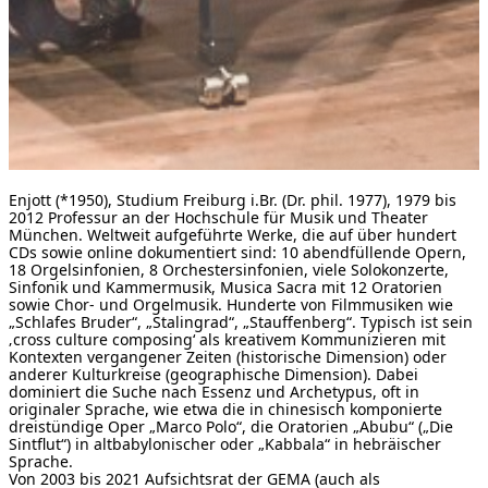
Enjott (*1950), Studium Freiburg i.Br. (Dr. phil. 1977), 1979 bis
2012 Professur an der Hochschule für Musik und Theater
München. Weltweit aufgeführte Werke, die auf über hundert
CDs sowie online dokumentiert sind: 10 abendfüllende Opern,
18 Orgelsinfonien, 8 Orchestersinfonien, viele Solokonzerte,
Sinfonik und Kammermusik, Musica Sacra mit 12 Oratorien
sowie Chor- und Orgelmusik. Hunderte von Filmmusiken wie
„Schlafes Bruder“, „Stalingrad“, „Stauﬀenberg“. Typisch ist sein
‚cross culture composing‘ als kreativem Kommunizieren mit
Kontexten vergangener Zeiten (historische Dimension) oder
anderer Kulturkreise (geographische Dimension). Dabei
dominiert die Suche nach Essenz und Archetypus, oft in
originaler Sprache, wie etwa die in chinesisch komponierte
dreistündige Oper „Marco Polo“, die Oratorien „Abubu“ („Die
Sintflut“) in altbabylonischer oder „Kabbala“ in hebräischer
Sprache.
Von 2003 bis 2021 Aufsichtsrat der GEMA (auch als