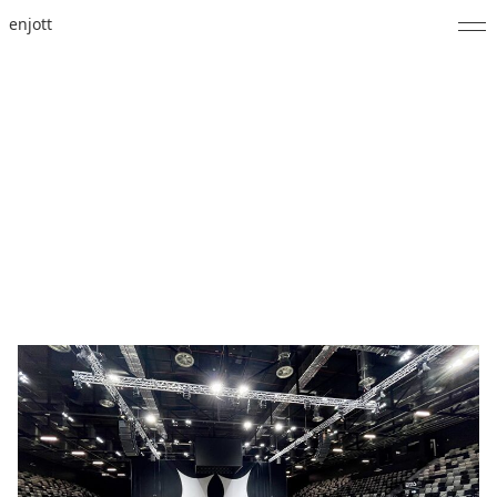
enjott
Home
Selected Works
Werkverzeichnis
About
Fotos
Kalender
Publikationen
Notizen
Feed