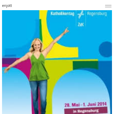
enjott
Home
Selected Works
Werkverzeichnis
About
Fotos
Kalender
Publikationen
Notizen
Feed