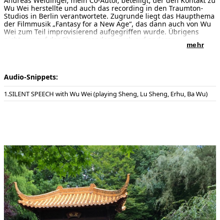
Andreas Weidinger, mein Co-Autor, beteiligt, der den Kontakt zu
Wu Wei herstellte und auch das recording in den Traumton-
Studios in Berlin verantwortete. Zugrunde liegt das Haupthema
der Filmmusik „Fantasy for a New Age“, das dann auch von Wu
Wei zum Teil improvisierend aufgegriffen wurde. Übrigens
nicht nur auf der Sheng, sondern auch auf anderen
mehr
chinesischen Instrumenten wie Lu Sheng, Ba Wu und Erhu).
Audio-Snippets:
SILENT SPEECH with Wu Wei (playing Sheng, Lu Sheng, Erhu, Ba Wu)