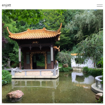
enjott
Home
Selected Works
Werkverzeichnis
About
Fotos
Kalender
Publikationen
Notizen
Feed