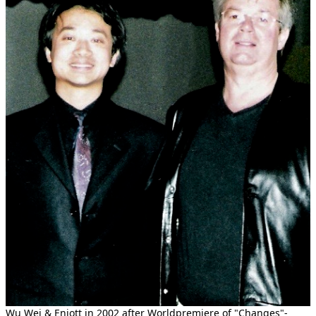
Wu Wei & Enjott in 2002 after Worldpremiere of "Changes"-