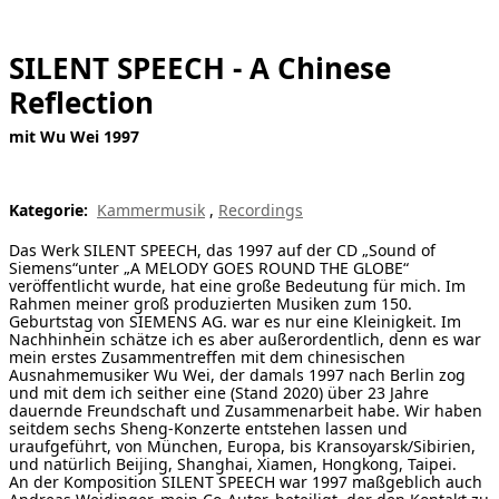
[ Suche ]
SILENT SPEECH - A Chinese
english
Reflection
mit Wu Wei 1997
Kategorie:
Kammermusik
,
Recordings
Das Werk SILENT SPEECH, das 1997 auf der CD „Sound of
Siemens“unter „A MELODY GOES ROUND THE GLOBE“
veröffentlicht wurde, hat eine große Bedeutung für mich. Im
Rahmen meiner groß produzierten Musiken zum 150.
Geburtstag von SIEMENS AG. war es nur eine Kleinigkeit. Im
Nachhinhein schätze ich es aber außerordentlich, denn es war
mein erstes Zusammentreffen mit dem chinesischen
Ausnahmemusiker Wu Wei, der damals 1997 nach Berlin zog
und mit dem ich seither eine (Stand 2020) über 23 Jahre
dauernde Freundschaft und Zusammenarbeit habe. Wir haben
seitdem sechs Sheng-Konzerte entstehen lassen und
uraufgeführt, von München, Europa, bis Kransoyarsk/Sibirien,
und natürlich Beijing, Shanghai, Xiamen, Hongkong, Taipei.
An der Komposition SILENT SPEECH war 1997 maßgeblich auch