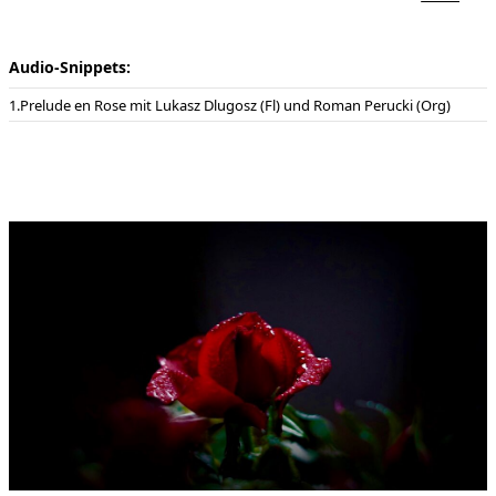
Uraufführung:
03.07.2025 , Polnische Baltische Philharmonie
Gdansk
Audio-Snippets:
Uraufführung Interpreten:
Lukasz Dlugosz / Querflöte
Roman Perucki / Orgel
Prelude en Rose mit Lukasz Dlugosz (Fl) und Roman Perucki (Org)