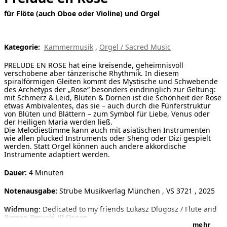
für Flöte (auch Oboe oder Violine) und Orgel
[ Suche ]
english
Kategorie:
Kammermusik
,
Orgel / Sacred Music
PRELUDE EN ROSE hat eine kreisende, geheimnisvoll
verschobene aber tänzerische Rhythmik. In diesem
spiralförmigen Gleiten kommt des Mystische und Schwebende
des Archetyps der „Rose“ besonders eindringlich zur Geltung:
mit Schmerz & Leid, Blüten & Dornen ist die Schönheit der Rose
etwas Ambivalentes, das sie – auch durch die Fünferstruktur
von Blüten und Blättern – zum Symbol für Liebe, Venus oder
der Heiligen Maria werden ließ.
Die Melodiestimme kann auch mit asiatischen Instrumenten
wie allen plucked Instruments oder Sheng oder Dizi gespielt
werden. Statt Orgel können auch andere akkordische
Instrumente adaptiert werden.
Dauer:
4 Minuten
Notenausgabe:
Strube Musikverlag München , VS 3721 , 2025
Widmung:
Dedicated to my friends Lukasz Dlugosz / Flute and
Roman Perucki /B Organ
mehr