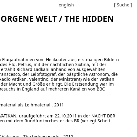
english
[ Suche ]
RBORGENE WELT / THE HIDDEN
len Flugaufnahmen vom Helikopter aus, erstmaligen Bildern
es Hlg. Petrus, mit der nächtlichen Sixtina, mit der
) erzählt Richard Ladkani anhand von ausgewählten
Franscesco, der Leibfotograf, der päsptliche Astronom, die
adio Vatikan, Valentino, der Ministrant) wie der Vatikan
 der Macht und Größe er birgt. Die Erstsendung war im
besuchs in England auf mehreren Kanälen von BBC
aterial als Leihmaterial , 2011
 VATIKAN, uraufgeführt am 22.10.2011 in der NACHT DER
 mit dem Rundfunkorchester des BR (verlegt Schott
/ Vaticane - The hidden world, 2010