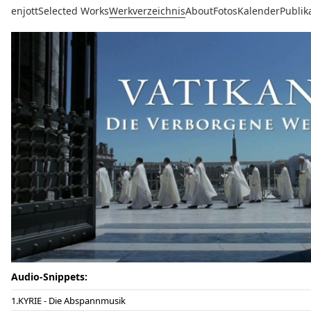
enjott
Selected Works
Werkverzeichnis
About
Fotos
Kalender
Publik
Audio-Snippets:
KYRIE - Die Abspannmusik