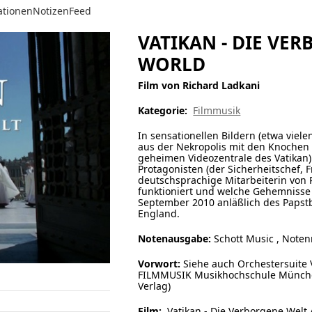
ationen
Notizen
Feed
VATIKAN - DIE VE
WORLD
Film von Richard Ladkani
Kategorie:
Filmmusik
In sensationellen Bildern (etwa vie
aus der Nekropolis mit den Knochen d
geheimen Videozentrale des Vatikan
Protagonisten (der Sicherheitschef, 
deutschsprachige Mitarbeiterin von R
funktioniert und welche Gehemnisse
September 2010 anläßlich des Papst
England.
Notenausgabe:
Schott Music , Notenm
Vorwort:
Siehe auch Orchestersuite
FILMMUSIK Musikhochschule München
Verlag)
Film:
Vatikan - Die Verborgene Welt 