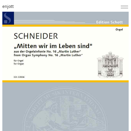
enjott
Home
Selected Works
Werkverzeichnis
About
Fotos
Kalender
Publikationen
Notizen
Feed