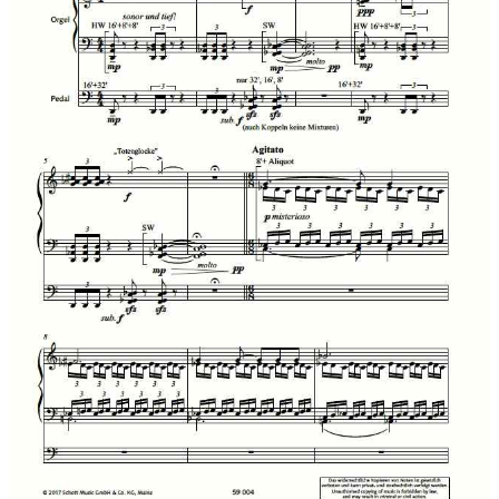
in about 750, evoking thoughts of mortality in its outline form.
(German text by Enjott Schneider
English translation Julia Rushworth)
Uraufführung:
20.10.2016 , Trinitatis-Kirche Köln
Uraufführung Interpreten:
Johannes Quack, im Rahmen der
Uraufführung der gesamten Orgelsinfonie Nr. 16 MARTIN
LUTHER