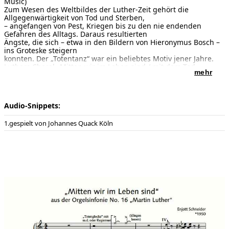
Music)
Zum Wesen des Weltbildes der Luther-Zeit gehört die
Allgegenwärtigkeit von Tod und Sterben,
– angefangen von Pest, Kriegen bis zu den nie endenden
Gefahren des Alltags. Daraus resultierten
Ängste, die sich – etwa in den Bildern von Hieronymus Bosch –
ins Groteske steigern
konnten. Der „Totentanz“ war ein beliebtes Motiv jener Jahre.
Luthers Choral „Mitten wir im Leben sind / mit dem Tod
mehr
umfangen“ von 1524 (Erfurter „Enchiridion“)
basiert auf dem etwa um 750 in Frankreich entstandenen
gregorianischen „Media vita
in morte sumus“ und inspirierte mit seinem
Audio-Snippets:
Vergänglichkeitsgedanken zu einem holzschnittartigen
Gestus.
gespielt von Johannes Quack Köln
------------------------------
An essential feature of attitudes prevailing in the days of Luther
was the ubiquitous concern
with death and dying, assailed by plague, wars and the never-
ending dangers of daily life.
The associated fears sometimes escalated to the grotesque, as
in paintings by Hieronymus
Bosch, and the ‘dance of death’ was a popular motif in those
years.
Luther’s chorale of 1524 ‘In the very midst of life / we see death
all around us’ (the Erfurt
‘Enchiridion’) is based on the Gregorian ‘Media vita in morte
sumus ’ that emerged in France