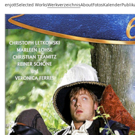
enjott
Selected Works
Werkverzeichnis
About
Fotos
Kalender
Publik