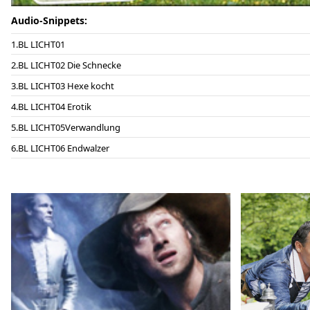
Audio-Snippets:
BL LICHT01
BL LICHT02 Die Schnecke
BL LICHT03 Hexe kocht
BL LICHT04 Erotik
BL LICHT05Verwandlung
BL LICHT06 Endwalzer