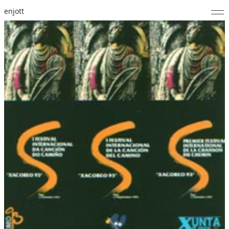
enjott
Home
Selected Works
Werkverzeichnis
About
Fotos
Kalender
Publikationen
Notizen
Feed