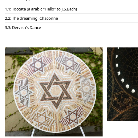
1: Toccata (a arabic "Hello" to J.S.Bach)
2: The dreaming' Chaconne
3: Dervish's Dance