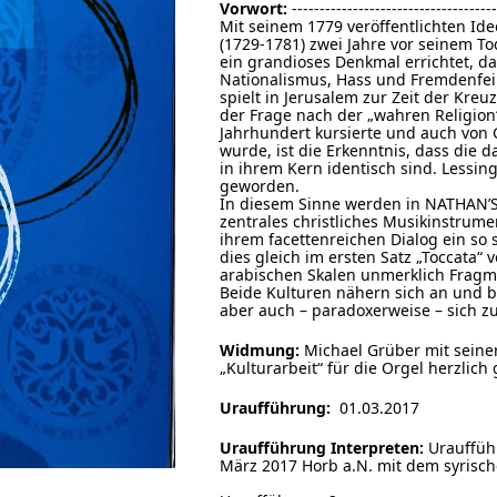
Vorwort:
-----------------------------------
Mit seinem 1779 veröffentlichten I
(1729-1781) zwei Jahre vor seinem
ein grandioses Denkmal errichtet, da
Nationalismus, Hass und Fremdenfein
spielt in Jerusalem zur Zeit der Kreu
der Frage nach der „wahren Religion“
Jahrhundert kursierte und auch von 
wurde, ist die Erkenntnis, dass die
in ihrem Kern identisch sind. Lessin
geworden.
In diesem Sinne werden in NATHAN’S
zentrales christliches Musikinstrum
ihrem facettenreichen Dialog ein so
dies gleich im ersten Satz „Toccata“
arabischen Skalen unmerklich Fragme
Beide Kulturen nähern sich an und 
aber auch – paradoxerweise – sich zu
Widmung:
Michael Grüber mit seine
„Kulturarbeit“ für die Orgel herzlic
Uraufführung:
01.03.2017
Uraufführung Interpreten:
Urauffüh
März 2017 Horb a.N. mit dem syrisc