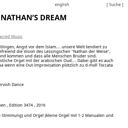
english
[ Suche ]
 NATHAN’S DREAM
Sacred Music
ingen, Angst vor dem Islam.... unsere Welt tendiert zu
efreiend die Vision des Lessingschen "Nathan der Weise",
rund kommen und dass alle Menschen Brüder sind.
liche Orgel mit der arabischen Oud.... Dabei gibt es auch
 wenn eine Out-Improvisation plötzlich zu d-moll Toccata
ervish Dance
n , Edition 3474 , 2016
e Stimmung) und Orgel (kleine Orgel mit 1-2 Manualen und