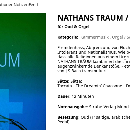
ationen
Notizen
Feed
NATHANS TRAUM /
für Oud & Orgel
Kategorie:
Kammermusik
,
Orgel / 
Fremdenhass, Abgrenzung von Flüchtl
Intoleranz und Nationalismus. Wie b
dass alle Religionen aus einem Urg
NATHANS TRAUM kombiniert die christ
augenzwinkernde Denkanstöße, - etwa
von J.S.Bach transmutiert.
Sätze:
Sätze:
Toccata - The Dreamin’ Chaconne - D
Dauer:
12 Minuten
Notenausgabe:
Strube-Verlag Münche
Besetzung:
Oud (11saitige, arabisch
Pedal)