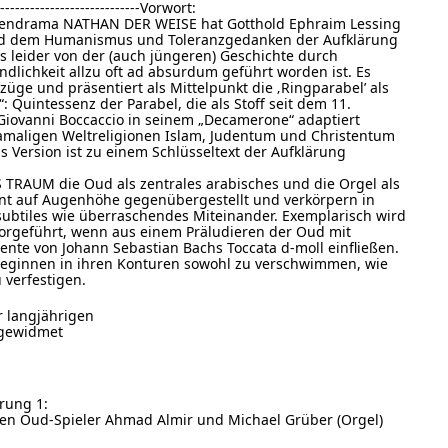
------------------------------Vorwort:
deendrama NATHAN DER WEISE hat Gotthold Ephraim Lessing
 Tod dem Humanismus und Toleranzgedanken der Aufklärung
s leider von der (auch jüngeren) Geschichte durch
dlichkeit allzu oft ad absurdum geführt worden ist. Es
zzüge und präsentiert als Mittelpunkt die ‚Ringparabel’ als
: Quintessenz der Parabel, die als Stoff seit dem 11.
Giovanni Boccaccio in seinem „Decamerone“ adaptiert
 damaligen Weltreligionen Islam, Judentum und Christentum
gs Version ist zu einem Schlüsseltext der Aufklärung
 TRAUM die Oud als zentrales arabisches und die Orgel als
ent auf Augenhöhe gegenübergestellt und verkörpern in
 subtiles wie überraschendes Miteinander. Exemplarisch wird
 vorgeführt, wenn aus einem Präludieren der Oud mit
nte von Johann Sebastian Bachs Toccata d-moll einfließen.
beginnen in ihren Konturen sowohl zu verschwimmen, wie
 verfestigen.
r langjährigen
h gewidmet
rung 1:
hen Oud-Spieler Ahmad Almir und Michael Grüber (Orgel)