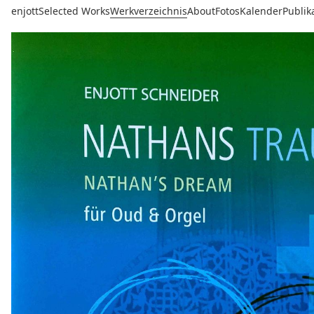
enjott
Selected Works
Werkverzeichnis
About
Fotos
Kalender
Publik