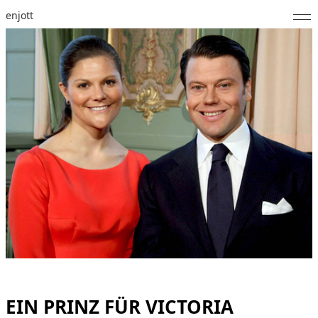
enjott
Home
Selected Works
Werkverzeichnis
About
Fotos
Kalender
Publikationen
Notizen
EIN PRINZ FÜR VICTORIA
Feed