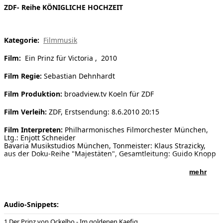
ZDF- Reihe KÖNIGLICHE HOCHZEIT
[ Suche ]
english
Kategorie:
Filmmusik
Film:
Ein Prinz für Victoria , 2010
Film Regie:
Sebastian Dehnhardt
Film Produktion:
broadview.tv Koeln für ZDF
Film Verleih:
ZDF, Erstsendung: 8.6.2010 20:15
Film Interpreten:
Philharmonisches Filmorchester München,
Ltg.: Enjott Schneider
Bavaria Musikstudios München, Tonmeister: Klaus Strazicky,
aus der Doku-Reihe "Majestäten", Gesamtleitung: Guido Knopp
mehr
Audio-Snippets:
Der Prinz von Ockelbo - Im goldenen Kaefig