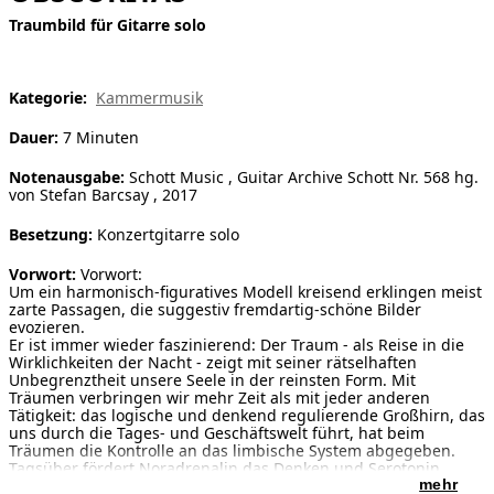
Traumbild für Gitarre solo
[ Suche ]
english
Kategorie:
Kammermusik
Dauer:
7 Minuten
Notenausgabe:
Schott Music , Guitar Archive Schott Nr. 568 hg.
von Stefan Barcsay , 2017
Besetzung:
Konzertgitarre solo
Vorwort:
Vorwort:
Um ein harmonisch-figuratives Modell kreisend erklingen meist
zarte Passagen, die suggestiv fremdartig-schöne Bilder
evozieren.
Er ist immer wieder faszinierend: Der Traum - als Reise in die
Wirklichkeiten der Nacht - zeigt mit seiner rätselhaften
Unbegrenztheit unsere Seele in der reinsten Form. Mit
Träumen verbringen wir mehr Zeit als mit jeder anderen
Tätigkeit: das logische und denkend regulierende Großhirn, das
uns durch die Tages- und Geschäftswelt führt, hat beim
Träumen die Kontrolle an das limbische System abgegeben.
Tagsüber fördert Noradrenalin das Denken und Serotonin
dämpft die Emotionalität des limbischen Systems. Nachts hat
mehr