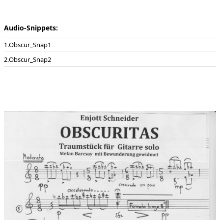
dieses aber die Vorherrschaft, - wir fallen in fremde Welten und
erleben Szenerien jenseits aller Vernunft.
Audio-Snippets:
Widmung:
Stefan Barcsay mit Bewunderung gewidmet
Obscur_Snap1
Uraufführung:
04.12.2016 , Augsburg Maria Stern
Obscur_Snap2
Uraufführung Interpreten:
Mit Stefan Barcsay am 4.12.2016
in der Klosterkirche Maria Stern Augsburg (Zweitaufführung
am 11.12.2017 in der Sophienkirche München