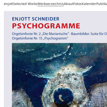
enjott
Selected Works
Werkverzeichnis
About
Fotos
Kalender
Publik