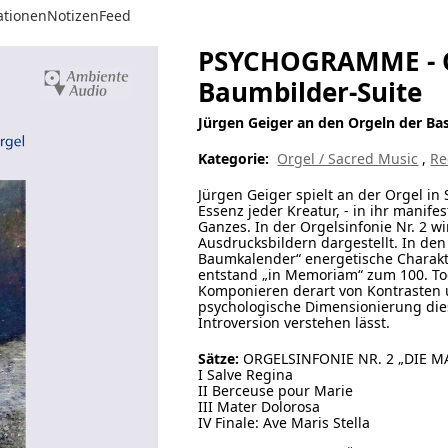
ationen
Notizen
Feed
PSYCHOGRAMME - Or
Baumbilder-Suite
Jürgen Geiger an den Orgeln der Bas
Kategorie:
Orgel / Sacred Music
,
Re
Jürgen Geiger spielt an der Orgel in S
Essenz jeder Kreatur, - in ihr manife
Ganzes. In der Orgelsinfonie Nr. 2 w
Ausdrucksbildern dargestellt. In den
Baumkalender“ energetische Charakte
entstand „in Memoriam“ zum 100. Tod
Komponieren derart von Kontrasten 
psychologische Dimensionierung die
Introversion verstehen lässt.
Sätze:
ORGELSINFONIE NR. 2 „DIE M
I Salve Regina
II Berceuse pour Marie
III Mater Dolorosa
IV Finale: Ave Maris Stella