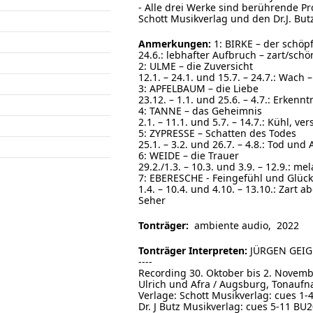
- Alle drei Werke sind berührende P
Schott Musikverlag und den Dr.J. But
Anmerkungen:
1: BIRKE – der schöp
24.6.: lebhafter Aufbruch – zart/sc
2: ULME – die Zuversicht
12.1. – 24.1. und 15.7. – 24.7.: Wach
3: APFELBAUM – die Liebe
23.12. – 1.1. und 25.6. – 4.7.: Erken
4: TANNE – das Geheimnis
2.1. – 11.1. und 5.7. – 14.7.: Kühl, v
5: ZYPRESSE – Schatten des Todes
25.1. – 3.2. und 26.7. – 4.8.: Tod un
6: WEIDE – die Trauer
29.2./1.3. – 10.3. und 3.9. – 12.9.: m
7: EBERESCHE - Feingefühl und Glüc
1.4. – 10.4. und 4.10. – 13.10.: Zar
Seher
Tonträger:
ambiente audio, 2022
Tonträger Interpreten:
JÜRGEN GEIGE
----
Recording 30. Oktober bis 2. Novembe
Ulrich und Afra / Augsburg, Tonauf
Verlage: Schott Musikverlag: cues 1-
Dr. J Butz Musikverlag: cues 5-11 BU