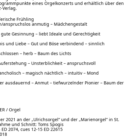
rogrammpunkte eines Orgelkonzerts und erhältlich über den
z-Verlag.
ferische Frühling
hön/anspruchslos anmutig – Mädchengestalt
 – gute Gesinnung – liebt Ideale und Gerechtigkeit
ntnis und Liebe – Gut und Böse verbindend – sinnlich
erschlossen – herb – Baum des Lichts
d Auferstehung – Unsterblichkeit – anspruchsvoll
elancholisch – magisch nächtlich – intuitiv – Mond
k
t aber ausdauernd – Anmut – tiefwurzelnder Pionier – Baum der
R / Orgel
r 2021 an der „Ulrichsorgel“ und der „Marienorgel“ in St.
nahme und Schnitt: Toms Spogis
4 ED 2074, cues 12-15 ED 22615
2018