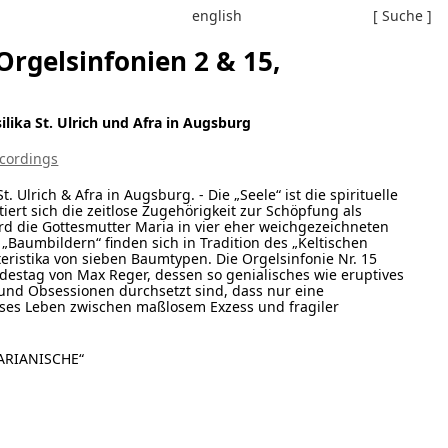
english
[ Suche ]
gelsinfonien 2 & 15,
ilika St. Ulrich und Afra in Augsburg
cordings
t. Ulrich & Afra in Augsburg. - Die „Seele“ ist die spirituelle
stiert sich die zeitlose Zugehörigkeit zur Schöpfung als
ird die Gottesmutter Maria in vier eher weichgezeichneten
 „Baumbildern“ finden sich in Tradition des „Keltischen
ristika von sieben Baumtypen. Die Orgelsinfonie Nr. 15
estag von Max Reger, dessen so genialisches wie eruptives
und Obsessionen durchsetzt sind, dass nur eine
ses Leben zwischen maßlosem Exzess und fragiler
ARIANISCHE“