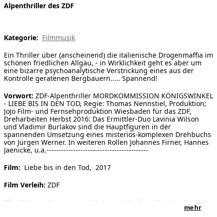
Alpenthriller des ZDF
[ Suche ]
english
Kategorie:
Filmmusik
Ein Thriller über (anscheinend) die italienische Drogenmaffia im
schönen friedlichen Allgäu, - in Wirklichkeit geht es aber um
eine bizarre psychoanalytische Verstrickung eines aus der
Kontrolle geratenen Bergbauern..... Spannend!
Vorwort:
ZDF-Alpenthriller MORDKOMMISSION KÖNIGSWINKEL
- LIEBE BIS IN DEN TOD, Regie: Thomas Nennstiel, Produktion;
JoJo Film- und Fernsehproduktion Wiesbaden für das ZDF,
Dreharbeiten Herbst 2016: Das Ermittler-Duo Lavinia Wilson
und Vladimir Burlakov sind die Hauptfiguren in der
spannenden Umsetzung eines misteriös-komplexen Drehbuchs
von Jürgen Werner. In weiteren Rollen Johannes Firner, Hannes
Jaenicke, u.a.------------------------------------------
Film:
Liebe bis in den Tod, 2017
Film Verleih:
ZDF
Film Interpreten:
Lavinia Wilson und Vladimir Burlakov sind die
mehr
Hauptfiguren. In weiteren Rollen Johannes Firner, Hannes