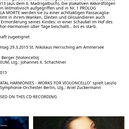
613 (aus dem 6. Madrigalbuch). Die plakativen Akkordfolgen
en leitmotivisch aufgegriffen und in Nr. 1 PROLOG
ELLA MORTE werden sie zu einer achttaktigen Passacaglia-
immt in ihrem Wanken, Gleiten und Glissandieren auch
 Ermorderung seines Kindes: in einer Schaukel im Hof des
hor-Harmonien über Tage beschallt... bis es starb.
haft zugeeignet
ntag 29.3.2015 St. Nikolaus Herrsching am Ammersee
 Berger (Violoncello)
UM, Ltg.: Johannes X. Schachtner
2015
FATAL HARMONIES - WORKS FOR VIOLONCELLO" spielt Laszlo
Symphonie-Orchester Berlin, Ltg.: Ariel Zuckermann
ASED ON THIS CD-RECORDING