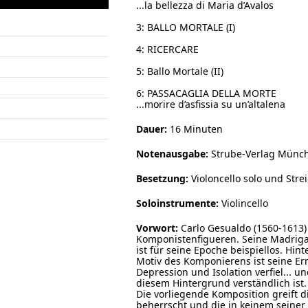
...la bellezza di Maria d’Avalos
3: BALLO MORTALE (I)
4: RICERCARE
5: Ballo Mortale (II)
6: PASSACAGLIA DELLA MORTE
...morire d’asfissia su un’altalena
Dauer:
16 Minuten
Notenausgabe:
Strube-Verlag Münche
Besetzung:
Violoncello solo und Stre
Soloinstrumente:
Violincello
Vorwort:
Carlo Gesualdo (1560-1613) 
Komponistenfigueren. Seine Madriga
ist für seine Epoche beispiellos. H
Motiv des Komponierens ist seine Er
Depression und Isolation verfiel... u
diesem Hintergrund verständlich ist.
Die vorliegende Komposition greift 
beherrscht und die in keinem seiner 