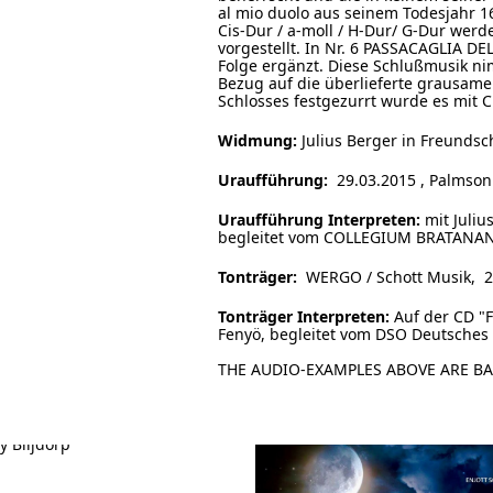
al mio duolo aus seinem Todesjahr 1
Cis-Dur / a-moll / H-Dur/ G-Dur werd
vorgestellt. In Nr. 6 PASSACAGLIA D
Folge ergänzt. Diese Schlußmusik n
Bezug auf die überlieferte grausame
Schlosses festgezurrt wurde es mit C
Widmung:
Julius Berger in Freundsc
Uraufführung:
29.03.2015 , Palmson
Uraufführung Interpreten:
mit Julius
begleitet vom COLLEGIUM BRATANANI
Tonträger:
WERGO / Schott Musik, 
Tonträger Interpreten:
Auf der CD "
Fenyö, begleitet vom DSO Deutsches 
THE AUDIO-EXAMPLES ABOVE ARE B
dy Blijdorp