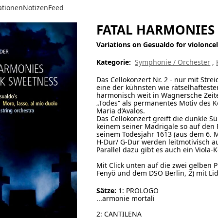
ationen
Notizen
Feed
FATAL HARMONIES C
Variations on Gesualdo for violoncel
Kategorie:
Symphonie / Orchester
,
Das Cellokonzert Nr. 2 - nur mit Stre
eine der kühnsten wie rätselhaftest
harmonisch weit in Wagnersche Zeite
„Todes“ als permanentes Motiv des 
Maria d’Avalos.
Das Cellokonzert greift die dunkle S
keinem seiner Madrigale so auf den P
seinem Todesjahr 1613 (aus dem 6. Ma
H-Dur/ G-Dur werden leitmotivisch a
Parallel dazu gibt es auch ein Viola-K
Mit Click unten auf die zwei gelben 
Fenyö und dem DSO Berlin, 2) mit Lid
Sätze:
1: PROLOGO
...armonie mortali
2: CANTILENA