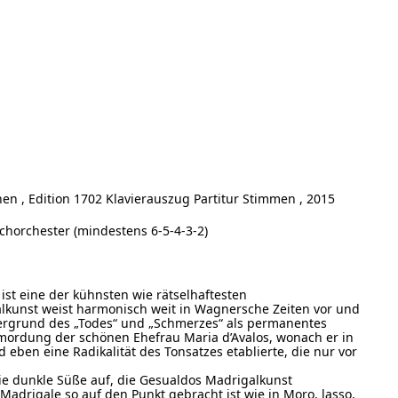
n , Edition 1702 Klavierauszug Partitur Stimmen , 2015
ichorchester (mindestens 6-5-4-3-2)
ist eine der kühnsten wie rätselhaftesten
lkunst weist harmonisch weit in Wagnersche Zeiten vor und
intergrund des „Todes“ und „Schmerzes“ als permanentes
mordung der schönen Ehefrau Maria d’Avalos, wonach er in
nd eben eine Radikalität des Tonsatzes etablierte, die nur vor
die dunkle Süße auf, die Gesualdos Madrigalkunst
Madrigale so auf den Punkt gebracht ist wie in Moro, lasso,