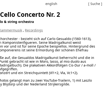
english
[ Suche ]
ello Concerto Nr. 2
lo & string orchestra
Kammermusik
,
Recordings
ichorchester - bezieht sich auf Carlo Gesualdo (1560-1613),
en Komponistenfigueren. Seine Madrigalkunst weist
n vor und ist für seine Epoche beispiellos. Hintergrund des
Komponierens ist seine Ermordung der schönen Ehefrau
üße auf, die Gesualdos Madrigalkunst beherrscht und die in
unkt gebracht ist wie in Moro, lasso, al mio duolo aus
drigalbuch). Die plakativen Akkordfolgen Cis-Dur / a-moll /
ufgegriffen.
onzert und ein Streichquintett (Vl1+2, Vla, Vc1+2).
Photos gelangt man zu zwei YouTube-Trailern, 1) mit Laszlo
y Blijdorp und der Nederland Strijkersgilde.