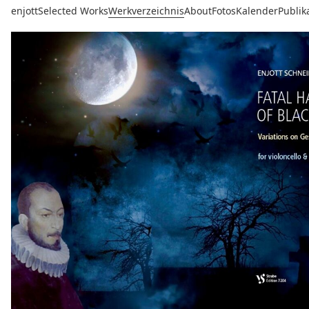
enjott
Selected Works
Werkverzeichnis
About
Fotos
Kalender
Publik