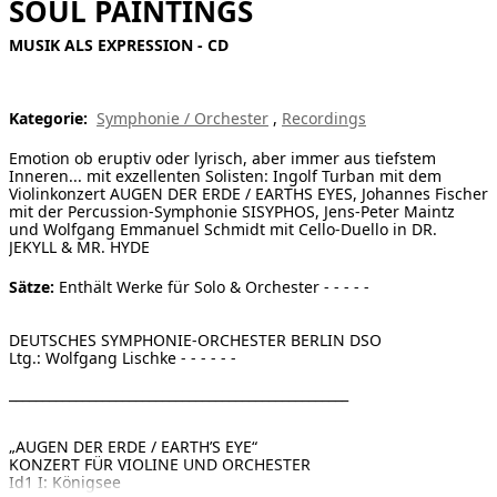
SOUL PAINTINGS
[ Suche ]
MUSIK ALS EXPRESSION - CD
english
Kategorie:
Symphonie / Orchester
,
Recordings
Emotion ob eruptiv oder lyrisch, aber immer aus tiefstem
Inneren... mit exzellenten Solisten: Ingolf Turban mit dem
Violinkonzert AUGEN DER ERDE / EARTHS EYES, Johannes Fischer
mit der Percussion-Symphonie SISYPHOS, Jens-Peter Maintz
und Wolfgang Emmanuel Schmidt mit Cello-Duello in DR.
JEKYLL & MR. HYDE
Sätze:
Enthält Werke für Solo & Orchester - - - - -
DEUTSCHES SYMPHONIE-ORCHESTER BERLIN DSO
Ltg.: Wolfgang Lischke - - - - - -
___________________________________________________
„AUGEN DER ERDE / EARTH’S EYE“
KONZERT FÜR VIOLINE UND ORCHESTER
Id1 I: Königsee