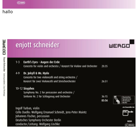
Tonträger Interpreten:
Ingolf Turban (Violine)
hallo
CELLO-DUELLO mit Wolfgang Emanuel Schmidt & Jens-Peter
Maintz
Johannes Fischer (Percussion)
Tonaufnahme Teldex-Studios Berlin vom 26.-29. Mai 2015
Aufnahme, Schnitt und Mischung: PEGASUS
MUSIKPRODUKTION Florian B. Schmidt & Aki Matusch
War am 21. März bei BR-Klassik CD-Tipp der Woche!!! - siehe
dazu unten den Text von BR-Klassik-Redakteur Matthias Keller