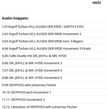
Id2 II: Mondsee
mehr
Id3 III: Lago Di Garda
Kadenz von Ingolf Turban
Musikverlag Ries & Erler
Audio-Snippets:
Ingolf Turban (Violine)
01:Ingolf Turban (VL): AUGEN DER ERDE / EARTH'S EYES
________________________________________
02: Ingolf Turban (VL): AUGEN DER ERDE movement 2
„DR. JEKYLL & MR. HYDE“ KONZERT FÜR
2 VIOLONCELLI UND STREICHORCHESTER
03: Ingolf Turban (VL): AUGEN DER ERDE mov. 3 Beginn
Id4 I: Prologue
Id5 II: „Good“ and „evil“ in Dr. Jekylls Laboratory
04: Ingolf Turban (VL): AUGEN DER ERDE movement 3 Finale
Id6 III: Foggy London: Carew is murdered
Id7 IV: Mr. Hyde, the hunted outlaw (Scherzo)
05: Cello-Duello mit DR. JEKYLL & MR. HYDE
Id8 V: Manic depression, Metamorphosis and Suicide
Id9 VI : Epilogue
06: DR. JEKYLL & MR. HYDE movement 3
07: DR. JEKYLL & MR. HYDE movement 4
Musikverlag Ries & Erler
CELLO-DUELLO mit Wolfgang Emanuel Schmidt & Jens-Peter
08: DR. JEKYLL & MR. HYDE movement 5
Maintz
09: SISYPHOS with Johannes Fischer
____________________________________________________________
10: SISYPHOS end movement 1
„SISYPHOS“ SINFONIE NR. 2 FÜR SCHLAGZEUG UND ORCHESTER
Id10 I: Allegro vivace „Punished by gods“
11: SISYPHOS movement 2
Id11 II: Adagio „Visions“
Id12 III: Vivo. The liberation of Sisyphos
12: Liberation of SISYPHOS with Johannes Fischer