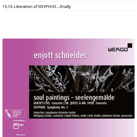
Schott Music
13: Liberation of SISYPHOS ...finally
Johannes Fischer (Percussion)
Vorwort:
SOUL PAINTINGS – MUSIK ALS EXPRESSION
Im müßigen Streit, ob Musik nun mehr „Form“ oder mehr
„Inhalt“ sei, darf festgehalten werden, daß Konstruktion und
Expression sich immer bedingen und nur deren Balance für die
Wahrnehmung entscheidend ist: Jedes Werk spielt
architektonisch mit Tönen, Farben, Strukturen oder Gattungen
und ist komponierte „Form“. Alle musikalische Bausteine
(Intervalle, Rhythmen, Klangfarben, Motive, Tempo) sind aber
auch durch die musikgeschichtliche Verwendung in konstanten
inhaltlichen Kontexten als „Ausdruck einer Innerlichkeit“
beladen, – egal ob in Tradition von Liedern, Opern, Balletten
oder Musik mit geistlichem Wort. Daß Musik Ausdruck der Seele
sei, legt gerade der Typus des Solokonzertes nahe: erkennbar
in einem Individuum zentriert erschließen sich hier
Subjektivität und psychologische Grundierung des abstrakten
Klangstroms in besonderem Maß.
In den drei Werken dieser CD-Einspielung werden bewußt
seelische Abläufe – auch in mythologisch-kollektiver Einfärbung
oder archaischer Holzschnittartigkeit – in den Vordergrund des
Klingens gerückt.
Tonträger:
WERGO WER 5113-2, 2015