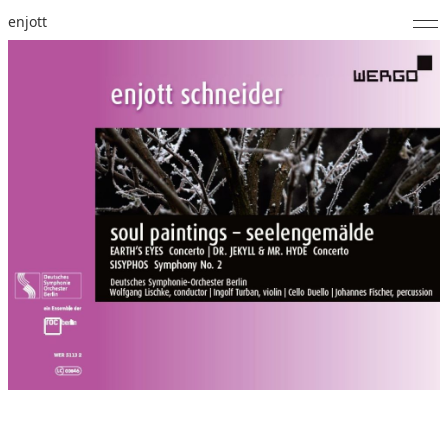
enjott
Home
Selected Works
Werkverzeichnis
About
Fotos
Kalender
Publikationen
Notizen
Feed