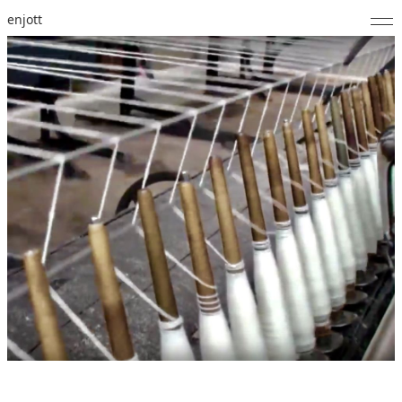
enjott
Home
Selected Works
Werkverzeichnis
About
Fotos
Kalender
Publikationen
Notizen
Feed