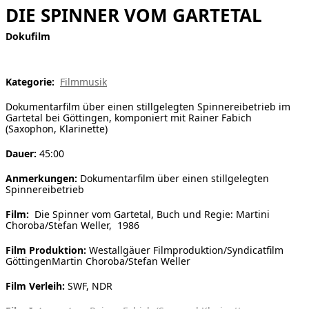
DIE SPINNER VOM GARTETAL
[ Suche ]
Dokufilm
english
Kategorie:
Filmmusik
Dokumentarfilm über einen stillgelegten Spinnereibetrieb im
Gartetal bei Göttingen, komponiert mit Rainer Fabich
(Saxophon, Klarinette)
Dauer:
45:00
Anmerkungen:
Dokumentarfilm über einen stillgelegten
Spinnereibetrieb
Film:
Die Spinner vom Gartetal, Buch und Regie: Martini
Choroba/Stefan Weller, 1986
Film Produktion:
Westallgäuer Filmproduktion/Syndicatfilm
GöttingenMartin Choroba/Stefan Weller
Film Verleih:
SWF, NDR