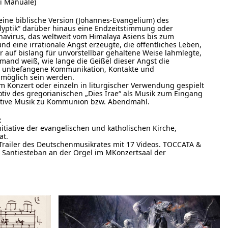
ei Manuale)
ine biblische Version (Johannes-Evangelium) des
alyptik“ darüber hinaus eine Endzeitstimmung oder
navirus, das weltweit vom Himalaya Asiens bis zum
d eine irrationale Angst erzeugte, die öffentliches Leben,
 auf bislang für unvorstellbar gehaltene Weise lahmlegte,
mand weiß, wie lange die Geißel dieser Angst die
n unbefangene Kommunikation, Kontakte und
möglich sein werden.
onzert oder einzeln in liturgischer Verwendung gespielt
iv des gregorianischen „Dies Irae“ als Musik zum Eingang
tative Musik zu Kommunion bzw. Abendmahl.
:
nitiative der evangelischen und katholischen Kirche,
at.
le Trailer des Deutschenmusikrates mit 17 Videos. TOCCATA &
s Santiesteban an der Orgel im MKonzertsaal der