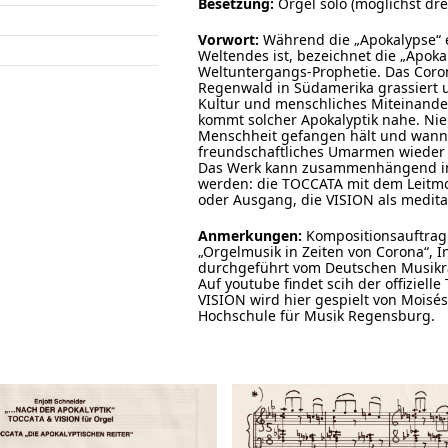
Besetzung:
Orgel solo (möglichst dr
Vorwort:
Während die „Apokalypse“ e
Weltendes ist, bezeichnet die „Apok
Weltuntergangs-Prophetie. Das Coro
Regenwald in Südamerika grassiert un
Kultur und menschliches Miteinander
kommt solcher Apokalyptik nahe. Nie
Menschheit gefangen hält und wan
freundschaftliches Umarmen wieder 
Das Werk kann zusammenhängend im K
werden: die TOCCATA mit dem Leitmot
oder Ausgang, die VISION als medi
Anmerkungen:
Kompositionsauftrag
„Orgelmusik in Zeiten von Corona“, I
durchgeführt vom Deutschen Musikr
Auf youtube findet scih der offiziel
VISION wird hier gespielt von Moisé
Hochschule für Musik Regensburg.