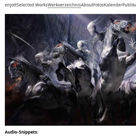
enjott
Selected Works
Werkverzeichnis
About
Fotos
Kalender
Publik
Audio-Snippets: