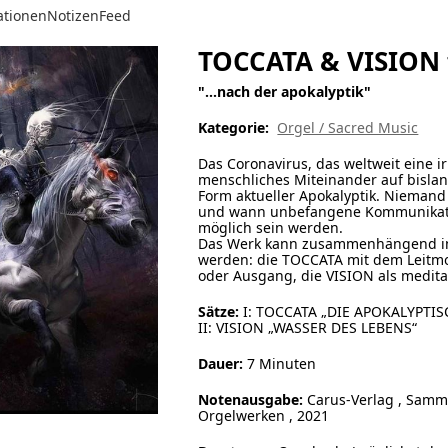
ationen
Notizen
Feed
TOCCATA & VISION 
"...nach der apokalyptik"
Kategorie:
Orgel / Sacred Music
Das Coronavirus, das weltweit eine ir
menschliches Miteinander auf bislang
Form aktueller Apokalyptik. Niemand
und wann unbefangene Kommunikati
möglich sein werden.
Das Werk kann zusammenhängend im K
werden: die TOCCATA mit dem Leitmot
oder Ausgang, die VISION als medi
Sätze:
I: TOCCATA „DIE APOKALYPTIS
II: VISION „WASSER DES LEBENS“
Dauer:
7 Minuten
Notenausgabe:
Carus-Verlag , Sam
Orgelwerken , 2021