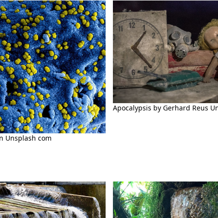
Apocalypsis by Gerhard Reus U
on Unsplash com