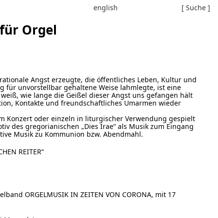
english
[ Suche ]
für Orgel
rationale Angst erzeugte, die öffentliches Leben, Kultur und
 für unvorstellbar gehaltene Weise lahmlegte, ist eine
 weiß, wie lange die Geißel dieser Angst uns gefangen hält
on, Kontakte und freundschaftliches Umarmen wieder
onzert oder einzeln in liturgischer Verwendung gespielt
iv des gregorianischen „Dies Irae“ als Musik zum Eingang
tative Musik zu Kommunion bzw. Abendmahl.
CHEN REITER“
melband ORGELMUSIK IN ZEITEN VON CORONA, mit 17