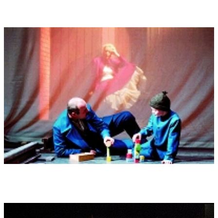
Uraufführung der Oper "Bahnwärter Thiel" belohnt". (dpa-
Meldung)
"Umjubelter Wahnsins-Fall. Spektakuläre Uraufführung in
Görlitz: Enjott Schneider neue Oper nach Hauptmanns Novelle
"Bahnwärter Thiel" (Sächsische Zeitung/Dresden 1.3.2004) "vor
allem schuf er eine Musik, die wie beim Film die Szenerie mit
mehr oder minder modernen, verständlichen und plastischen
Klangbildern untermalte. "Die Aufführung wurde zu einem
spektakulären Ereignis" Lang anhaltender Beifall, länger als bei
manchen Opernhits" (Friedbert Streller).
"Der Film im Kopf" (Online-Journal "Das Opernnetz", 6.3.2004):
"ist von Enjott Schneider in eine Musik umgesetzt worden, die
existentielle Emotionen wie einen "Film im Kopf" entstehen und
explodieren lassen... gefühlsbetonte Musik mit voluminösen
Streicherklängen, effektiver Schlagzeugverstärkung und
kalkuliertem Bläsereinsatz" Der kommentierend-anklagende
Chor vollbringt eine exzeptionelle Leistung"Für das mutige
Theater Görlitz ist die Uraufführung eine gewaltige - gelungene
-Kraftaustragung. Zur Premiere sind viele Neugierige und
Experten von weither angereist, die Wertschätzung des
Gebotenen liegt sehr hoch, der viertelstündige Schlussbeifall
ist enthuasiatisch" (frs).
"Traumatische Obsessionen" ("Opernwelt" April 2004): Das alles
besaß vokale Qualität! Danach langer, herzlicher Beifall. Die
Erzähloper ist nicht tot! (Gerhard Rohde)