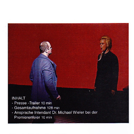
--------------------------------------------------------
Orchester:
2 Fl. (2. auch Picc.) / 2 Ob. / 2 Klar. / 2 Fg. /
4 Hr. / 3 Trp. / 3 Pos. / Harfe / 2 Schlagzeuger /
großes Streichorchester
-------------------------------------------------------
Dazu ad libitum: Projektionen von bewegtem und stehendem
Bild (Zuspiel DVD mit Originalsequenzen der
Experimentalfilmerin Kirsten Winter über Schott International
erhältlich); sowie ad libitum Zuspielung von Sounddesign
(Atmospähren, Geräuschen u.a.)
Vorwort:
Szenische Anmerkungen
Die Oper benötigt eigentlich nur drei angedeutete Spielstätten
auf der Bühne:
- vor/in Kirche (vor der Kirche wäre der Friedhof)
- vor/in Bahnwärterhäuschen (vor dem Häuschen wären
Schienen, Schranke, Acker)
- vor/in Thiels Wohnung (vor der Wohnung wäre "das Dorf")
Wichtig ist eine großflächige Projektionsmöglichkeit auf der
Bühne, um die Naturvisionen während der "tableaux
symphoniques" und auch den Bereich des
Bahnwärterhäuschens mit endlosen Schienen, endlosem Wald
und der Spinne von Telegraphendrähten visualisieren zu
können.