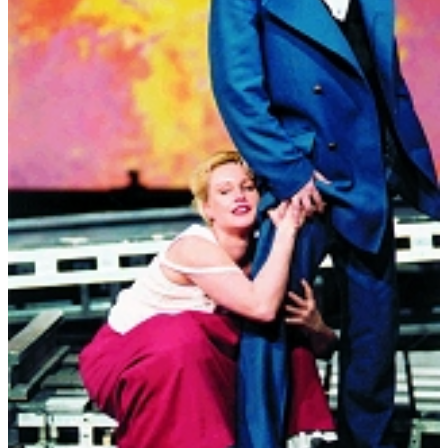
Anmerkungen:
Libretto von Julia Cloot und Enjott Schneider
Kompositionsauftrag des Musiktheaters
Oberlausitz/Niederschlesien
Uraufführung:
07.02.2004 , Theater Görlitz
Uraufführung Interpreten:
Regie: Aron Stiehl Bühne &
Kostüme: Karen Hilde Fries
Theaterchor, Extrachor und Prager Rundfunkchor,
Orchester der Neuen Lausitzer Philharmonie
Leitung: GMD Eckehard Stier
Choreinstudierung: Myron Michailidis
Thiel: Hans-Peter Struppe
Lene: Yvonne Reich
Minna: Anja Meyer
Pfarrer: Stefan Bley
u.a.
Uraufführung Presseberichte:
URAUFFÜHRUNG GÖRLITZ IN
DEN MEDIEN:
"Ein Mensch verliert sich" (FAZ vom 3.3.2004): "Die Oper
bewahrt dabei den narrativen Gestus der Vorlage, der Libretto-
Text wird nicht zerrissen, zerstückelt, auf Wort-Klang-
Bedeutungen reduziert, in Klang-Gesten übersetzt. Schneiders
Komponieren bleibt geradlinig an der Geschichte. Als
erfahrener Filmkomponist weiß Schneider, wie man szenisch-