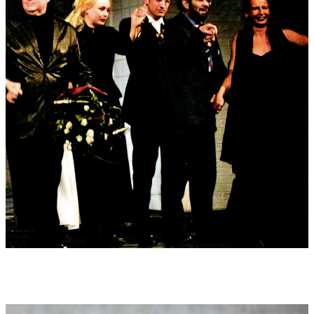
"Bahnwärter Thiel" (Opera gazet 9.3.2004): "Diet nieuw werk
moet zeker andere theaters kunnen bereiken, want in
vergelijking met de meeste wereldcreaties is noch de inhoud
noch de muziek ondermaats" (W.V.) (Übersetzung: "Die neue
Oper sollte mit Sicherheit von anderen Theatern nachgespielt
werden, denn verglichen mit anderen Opernuraufführungen
ist weder der Inhalt noch die Musik dieses Werkes in
irgendeiner Weise beliebiges Mittelmaß")
"Kann nicht anders. Handwerk muß sein: Die Enjott Schneider-
Oper "Bahnwärter Thiel" in Görlitz" (Junge Welt 3.3.2004):
"große Bilder, fürwahr" (Christian Schmidt)
Tonträger:
Tonträger Interpreten:
Eine Videodokumentation (Kurzfassung
und Langfassung) mit drei Kameras (Z-Art Filmproduktion
München) ist als privater Mitschnitt entstanden und kann beim
Autor zur Einsicht bestellt werden. Eine
Kurzfassung/Pressetrailer ist auch auf youtube zu finden.