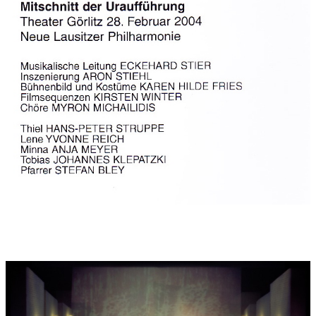
Zur Einfühlung für Darsteller, Regie, Ausstattung, Kostüme
werden die Personencharakterisierungen in der urtextlichen
Schilderung der novellistischen Studie von Gerhart Hauptmann
gegeben:
Thiel: herkulische Gestalt,sprach in schleppendem Zeitmaß, der
leise und kühle Ton seiner Rede, unverwüstliches Phlegma,
kindgut und nachgiebiges Wesen, mit seinem verrosteten Bass,
erdfarbenes Gesicht,
Lene: dickes und starkes Frauenzimmer, harte herrschsüchtige
Gemütsart, Zanksucht, brutale Leidenschaftlichkeit, ein Tier, das
Mensch, Macht roher Triebe, mit keuchender,
schweißtropfender Brust stillend,
Minna: schmächtiges, kränklich aussehendes Frauenzimmer,
das junge, zarte Weib, ihr hohlwangiges, feines Gesicht, recht
kränklich ausgesehen
Tobias: entwickelte sich nur langsam, Kopf mit
ungewöhnlichem Umfang,brandrote Haare, kreidiges Gesicht,
machte mit der übrigen kläglichen Gestalt einen
erbarmungswürdigen Eindruck, verängstigt in einer
Ecke,blaue, tiefliegende Augen, Mundwinkel mit kläglichem
Lächeln, liebes, hilfloses Geschöpf, rotwangig
-------------------
Zur Sprachgestaltung des "Bahnwärter Thiel"