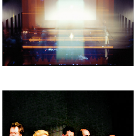
Tragödie seine Kommentare abgibt. In dieser Produktion hat
das Theater Görlitz einen Leistungsstand offeriert, der in allen
Punkten begeistert. Jubel und großer Beifall am Schluss für alle
Beteiligten, zuerst natürlich für den anwesenden Komponisten
Enjott Schneider" (Gottfried Blumenstein).
"Gefesselt im Semper-Bau": Görlitzer Theater bringt
spektakuläre Oper heraus" (Sächsische Zeitung/Dresden
27.2.2004): "Ebenso verblüfft, dass die gefundene Version auch
noch spannend klingt. Das ist bei modernen Werken selten.
Viele Komponisten scheinen mit verrätselter Musikfetzen ihren
Kollegen etwas beweisen zu wollen. "Thiel"-Komponist
Schneider ist so einer nicht" Im vergangenen Jahrzehnt dürfte
es in Sachsen keine Opern-Uraufführung gegeben haben, die
musikalisch so anspricht wie der "Thiel". Schneider schreibt
eine heutige Sprache, findet trotzdem eingängige Motive. Eine
große Textverständlichkeit zeichnet das Werk aus. Akzente setzt
die psychologisierende Zuspitzung, die alsbald eine Spannung
erzeugt, die packt" (Bernd Klempnow).
"Deutliche Zeichen für deutliche Musik" (Süddeutsche Zeitung
1.3.2004): "Einer, dessen Kreativität die Erwartungen von
Auftraggebern und Publikum integriert und der offenbar auch
den richtigen Riecher für gute Opernstoffe hat" hat sich
Schneider nun Hauptmanns "Bahnwärter Thiel" vorgeknöpft -
und prompt fragt man sich, weshalb vorher niemand auf diese
Idee gekommen ist? (Jörg Königsdorf)