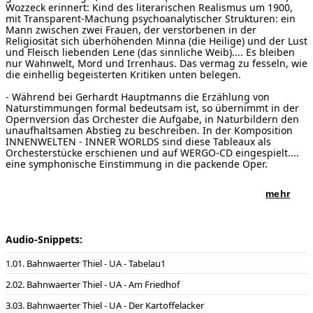
Wozzeck erinnert: Kind des literarischen Realismus um 1900,
mit Transparent-Machung psychoanalytischer Strukturen: ein
Mann zwischen zwei Frauen, der verstorbenen in der
Religiosität sich überhöhenden Minna (die Heilige) und der Lust
und Fleisch liebenden Lene (das sinnliche Weib).... Es bleiben
nur Wahnwelt, Mord und Irrenhaus. Das vermag zu fesseln, wie
die einhellig begeisterten Kritiken unten belegen.
- Während bei Gerhardt Hauptmanns die Erzählung von
Naturstimmungen formal bedeutsam ist, so übernimmt in der
Opernversion das Orchester die Aufgabe, in Naturbildern den
unaufhaltsamen Abstieg zu beschreiben. In der Komposition
INNENWELTEN - INNER WORLDS sind diese Tableaux als
Orchesterstücke erschienen und auf WERGO-CD eingespielt....
eine symphonische Einstimmung in die packende Oper.
Sätze:
Inhaltsverzeichnis:
mehr
Tableau symphonique Nr. 1 ("Es war einmal")
1. Bild:
I/1: Am Friedhof. Minna wird beerdigt (Tutti)
Audio-Snippets:
I/2: Im Dorf. Thiel und Tobias (Thiel, Tobias, Chor)
I/3: Lene packt sich Thiele (Thiel, Lene, Minna)
01. Bahnwaerter Thiel - UA - Tabelau1
Tableau symphonique Nr. 2 ("Zeit vergeht in der Natur")
02. Bahnwaerter Thiel - UA - Am Friedhof
2. Bild:
II/1: Thiel beim Pfarrer (Pfarrer,Thiel,Chor)
03. Bahnwaerter Thiel - UA - Der Kartoffelacker
II/2: Was ist der Mensch? (Pfarrer, Thiel, Tobias)