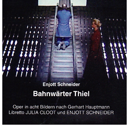
VII/1: Thiels Wahn und Verzweiflung (Thiel, Minna)
VII/2: Tobias ist tot. Übergabe des Leichnams (Tutti)
VII/3: Thiel ohnmächtig im Krankenbett (Thiel, Lene)
Tableau symphonique Nr. 8 ("Mondnacht")
8. Bild:
VIII/1: Lene und ihr Kind ermordet! (Pfarrer, Chor)VIII/2: Thiel
auf den Schienen - irr geworden (Thiel, Chor)VIII/3: Thiel in der
Irrenanstalt (Thiel, 2 Wärter, Chor)
Dauer:
145 Minuten
Notenausgabe:
Schott Musik International , 51 289 , 2003
Besetzung:
Thiele: hoher Bariton
Lene: dramatischer Sopran
Minna: lyrischer Sopran
Tobias: Kind (Sprech- und Volksliedstimme)
Pfarrer: Bass
Dorfleute, Gendarmerie, Anstaltswärter:
Frau 1: Alt
Frau 2: Mezzosopran
Mann 1: Tenor
Mann 2: Bariton
Chor (mindestens 20 Personen)