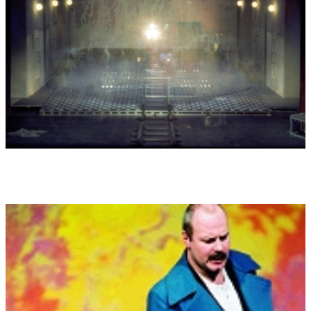
Aus Hochachtung der sprachlichen Intensität der
novellistischen Studie von Gerhart Hauptmann war es bei der
Einrichtung des Librettos vorrangig, sich weitmöglichst an
Hauptmanns Wortwahl zu halten und mit der Einfügung von
eigenen Vokabeln äußerst sparsam zu sein.
Deshalb war es verbindlich, jegliche wörtliche Rede von Gerhart
Hauptmann unbedingt zu übernehmen (durch
Anführungszeichen kenntlich gemacht). Oftmals wurden auch
seine beschreibenden (nichtwörtlicher) Passagen
herangezogen, um möglichst authentische Gesangstexte
entstehen zu lassen. In seltenen Fällen wurde auch
Hauptmanns Lyrik (aus "Ährenlese", "Kleine Reime" oder das
Gedicht "stiller, heil'ger Tag" am Ende der Oper) für
Äußerungen des Thiel, des Chors oder des Pfarrers
herangezogen. Auch bei den Szenenanweisungen war es die
Regel, möglichst den originalen Wortlaut der Beschreibungen
Hauptmanns zu übernehmen, um auf diese Weise das durch
knappe Bilder geprägte Fluidum dieser novellistischen Studie
einzufangen.
Die Bemühungen um eine Authentizät des Librettos und eine
Reduktion eigener subjektiv gefärbter Textdichtungen wurden
ausserdem durch die Verwendung "dokumentarischen"
Textmaterials verstärkt (immer durch Anführungszeichen
kenntlich gemacht): Bibelstellen, protestantische Kirchenlieder
(aus dem schlesischen Raum) und Volkslieder sind stets mit
genauen Quellenangaben ausgewiesen.