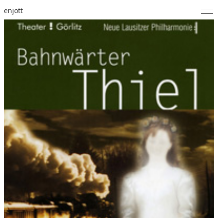
enjott
Home
Selected Works
Werkverzeichnis
About
Fotos
Kalender
Publikationen
Notizen
Feed