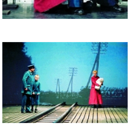
bildhafte Ereignisse musikalisch "begleitet", wie man
Atmosphäre schafft, instrumentale Charakteristika effektvoll
einsetzt. Das Schlagwerk-Potential wird routiniert ausgeschöpft.
Erregungssequenzen geschickt gesteigert. Mit sicherer
Komponistenhand sind etliche symphonische Zwischenspiele
gesetzt, in denen vor allem Naturhaftes beschworen wird. Der
Mord an Lene und ihrem Kind wird nur "von der Musik
beobachtet", ein überzeugender musikdramaturgischer Einfall.
Die Görlitzer Uraufführung legt die Vermutung nahe, dass
Enjott Schneiders Oper Chancen für weitere Inszenierungen
besitzt. Beim Publikum finden geradlinige Handlungsopern
unverändert Zustimmung. "Langer, herzlicher, zustimmender
Beifall" (Gerhard Rohde).
"Wärter im Mordmorast" (Die Welt vom 2.3.04, auch: "Oper &
Tanz", März-April 2004): "Als geschickter Griff erweist sich, den
Chor als Kommentator einzusetzen: Die Sänger verfolgen Thiel,
mäkeln und murren ob seines Verhaltens. So bekommt die
Oper eine interessante zweite Ebene: Das (Vor-)Urteil der
Menschen über andere. Enjott Schneider hat die düster-enge
Atmosphäre der Novelle gut getroffen. Seine Musik ist oft
melodiös, sinfonisch-schmeichelnd, setzt mit schroffem
Schlagwerk und spitzen Bläsern Angst-Akzente" (Ute
Grundmann)
"Bahnwärter Thiel" als Oper. Viel Beifall für ein neues Werk von
Enjott Schneider (Wiesbadener Kurier vom 2.3.2004): "Mit
großem Beifall hat das Publikum im Theater Görlitz die