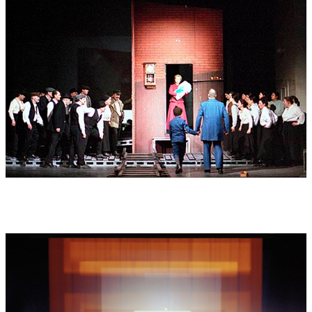
"Ein Lied über das Leben am Gleis. Schneiders "Bahnwärter
Thiel" in Görlitz" (Mitteldeutsche Zeitung 3.3.2004): "hier ging
es ums Geschichten erzählen. Und ebendies ist in der Premiere
zweifellos gelungen" wirklich ein guter Ausweis für einen
Bewerber zur Kulturstadt 2010" (Christian Schmidt).
"Euphorie nach Seelendrama" (Sächsische Zeitung/ Görlitz
1.3.2004): - "Die Besucher im ausverkauften Haus feierten eine
bemerkenswerte Uraufführung" Erstaunlich geschlossen - wie
die Inszenierung- stellte sich nach der Premiere das
Stimmungsbild dar: großes Lob überwog bei weitem. Gäste
waren beeindruckt und ergriffen. Das Zusammenwirken von
konzentrierter schauspielerischer Leistung, experimentellen
Filmsequenzen, von bisweilen geradezu expressionistisch
anmutenden Bühnen-Bildern und einer atmosphärisch dichten
Musik: Dies wurde als außergewöhnlich intensiv empfunden!
(Frank Seibel).
"Bahnwärter Thiel" (MDR Figaro, 29.2.2004, 12:45): "Die gestrige
Uraufführung in Görlitz erregte ein Aufsehen, wie es die Stadt
in dieser geballten Form wohl selten erlebt hat" Schneider hat
ein sehr gutes Gefühl, dem Libretto noch eine zweite Handlung
unterzuschieben. Es gibt eine rasante Entwicklung zum Ende
hin, wenn Thiel wahnsinnig wird und die Auflösung desselbe,
dieses Wahnsinnsmomentes ist eigentlich sein größter
Geniestreich in der Oper. "den Vogel, wenn man das so salopp
sagen darf, schießt der Chor ab, der wie in der griechischen